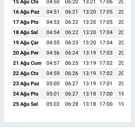
15 Ağu Cts
04:50
06:20
13:21
17:06
20:11
16 Ağu Paz
04:51
06:21
13:20
17:05
20:10
17 Ağu Pts
04:53
06:22
13:20
17:05
20:09
18 Ağu Sal
04:54
06:22
13:20
17:04
20:07
19 Ağu Çar
04:55
06:23
13:20
17:04
20:06
20 Ağu Per
04:56
06:24
13:19
17:03
20:05
21 Ağu Cum
04:57
06:25
13:19
17:02
20:04
22 Ağu Cts
04:59
06:26
13:19
17:02
20:02
23 Ağu Paz
05:00
06:27
13:19
17:01
20:01
24 Ağu Pts
05:01
06:27
13:18
17:00
19:59
25 Ağu Sal
05:02
06:28
13:18
17:00
19:58