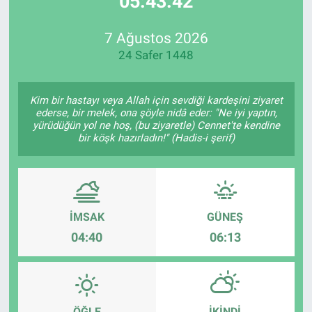
05:43:42
Özel Haberler
Dünya
Haber Arşivi
7 Ağustos 2026
24 Safer 1448
Yazarlar
Medya
Özel Haberler
Kim bir hastayı veya Allah için sevdiği kardeşini ziyaret
ederse, bir melek, ona şöyle nidâ eder: "Ne iyi yaptın,
yürüdüğün yol ne hoş, (bu ziyaretle) Cennet'te kendine
Kadın
bir köşk hazırladın!" (Hadis-i şerif)
Erişim Bilgileri
Sağlık
İMSAK
GÜNEŞ
04:40
06:13
Teknoloji
Ramazan
ÖĞLE
İKINDI