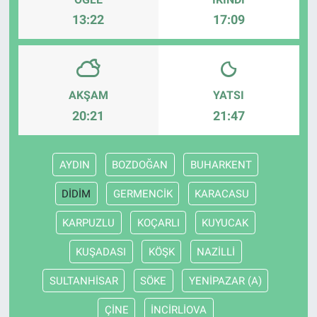
13:22
17:09
AKŞAM
YATSI
20:21
21:47
AYDIN
BOZDOĞAN
BUHARKENT
DİDİM
GERMENCİK
KARACASU
KARPUZLU
KOÇARLI
KUYUCAK
KUŞADASI
KÖŞK
NAZİLLİ
SULTANHİSAR
SÖKE
YENİPAZAR (A)
ÇİNE
İNCİRLİOVA