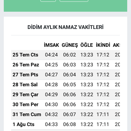
DİDİM AYLIK NAMAZ VAKITLERI
İMSAK
GÜNEŞ
ÖĞLE
İKINDI
AKŞAM
25 Tem Cts
04:24
06:02
13:23
17:12
20:33
26 Tem Paz
04:25
06:03
13:23
17:12
20:32
27 Tem Pts
04:27
06:04
13:23
17:12
20:31
28 Tem Sal
04:28
06:05
13:23
17:12
20:30
29 Tem Çar
04:29
06:06
13:22
17:12
20:29
30 Tem Per
04:30
06:06
13:22
17:12
20:28
31 Tem Cum
04:32
06:07
13:22
17:11
20:28
1 Ağu Cts
04:33
06:08
13:22
17:11
20:27