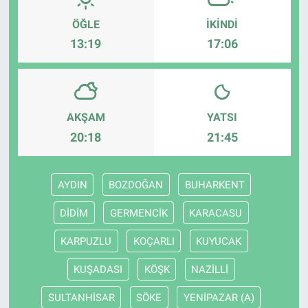
ÖĞLE
İKINDI
13:19
17:06
AKŞAM
YATSI
20:18
21:45
AYDIN
BOZDOĞAN
BUHARKENT
DİDİM
GERMENCİK
KARACASU
KARPUZLU
KOÇARLI
KUYUCAK
KUŞADASI
KÖŞK
NAZİLLİ
SULTANHİSAR
SÖKE
YENİPAZAR (A)