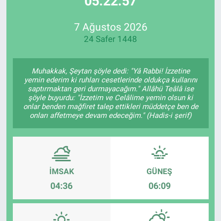
05:22:57
Özel Haberler
Dünya
Haber Arşivi
7 Ağustos 2026
24 Safer 1448
Yazarlar
Medya
Özel Haberler
Muhakkak, Şeytan şöyle dedi: "Yâ Rabbi! İzzetine
yemin ederim ki ruhları cesetlerinde oldukça kullarını
saptırmaktan geri durmayacağım." Allâhü Teâlâ ise
Kadın
şöyle buyurdu: "İzzetim ve Celâlime yemin olsun ki
onlar benden mağfiret talep ettikleri müddetçe ben de
onları affetmeye devam edeceğim." (Hadis-i şerif)
Erişim Bilgileri
Sağlık
Teknoloji
İMSAK
GÜNEŞ
04:36
06:09
Ramazan