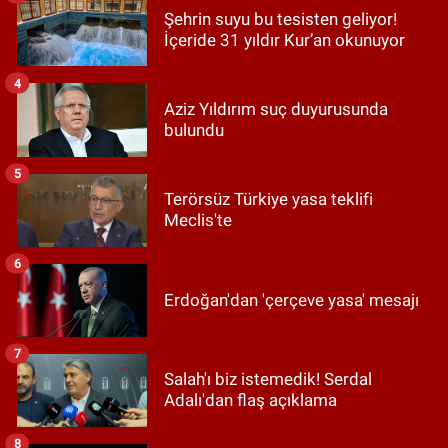
Şehrin suyu bu tesisten geliyor!
İçeride 31 yıldır Kur’an okunuyor
4
Aziz Yıldırım suç duyurusunda
bulundu
5
Terörsüz Türkiye yasa teklifi
Meclis'te
6
Erdoğan'dan 'çerçeve yasa' mesajı
7
Salah'ı biz istemedik! Serdal
Adalı'dan flaş açıklama
8