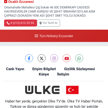
Ocaklı Eczanesi
Ortamahalle Mahallesi Çığ Sokak 46 50C DEMİRKAPI CADDESİ
HAYIRSEVERLER CAMİİ KARŞISI VE ŞEHİT İBRAHİM CEYLAN ASM
ÇAPRAZI (SOKAĞIN YENİ ADI ŞEHİT ÜMİT YOLCU SOKAĞI)
0 (212) 612 25 55
Yol Tarifi Al
Tüm Nöbetçi Eczaneler
Canlı Yayın
Erişim Bilgileri
Gizlilik Sözleşmesi
Künye
İletişim
Haber her yerde, gerçekler Ülke TV'de. Ülke TV Haber Portalı,
Türkiye ve dünya gündemini güvenilir ve hızlı bir şekilde