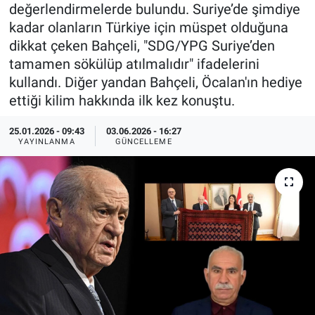
değerlendirmelerde bulundu. Suriye’de şimdiye
Özel Haberler
Dünya
Haber Arşivi
kadar olanların Türkiye için müspet olduğuna
dikkat çeken Bahçeli, "SDG/YPG Suriye’den
Yazarlar
Medya
tamamen sökülüp atılmalıdır" ifadelerini
kullandı. Diğer yandan Bahçeli, Öcalan'ın hediye
Özel Haberler
ettiği kilim hakkında ilk kez konuştu.
Kadın
25.01.2026 - 09:43
03.06.2026 - 16:27
YAYINLANMA
GÜNCELLEME
Erişim Bilgileri
Sağlık
Teknoloji
Ramazan