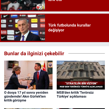
Türk futbolunda kurallar
değişiyor
Bunlar da ilginizi çekebilir
O dosya 17 yıl sonra yeniden
MSB'den kritik 'Terörsüz
gündemde! Akın Gürlek'ten
Türkiye' açıklaması
kritik görüşme