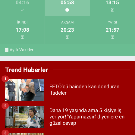
04:16
05:58
13:15
İKINDI
AKŞAM
YATSI
17:08
20:23
21:57
Aylık Vakitler
Trend Haberler
1
FETÖ'cü hainden kan donduran
ifadeler
2
Daha 19 yaşında ama 5 kişiye iş
veriyor! 'Yapamazsın' diyenlere en
güzel cevap
3