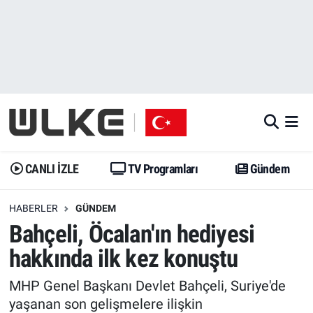
CANLI İZLE
CANLI YAYIN
Nöbetçi Eczaneler
TV Programları
TV Programları
Hava Durumu
Gündem
Gündem
İstanbul Namaz Vakitleri
Dünya
Trend
Trafik Durumu
CANLI İZLE
TV Programları
Gündem
Spor
Yaşam
Süper Lig Puan Durumu ve Fikstür
HABERLER
GÜNDEM
Bahçeli, Öcalan'ın hediyesi
Erişim Bilgileri
Erişim Bilgileri
Erişim Bilgileri
hakkında ilk kez konuştu
Ekonomi
Spor
Tüm Manşetler
MHP Genel Başkanı Devlet Bahçeli, Suriye'de
Trend
Ekonomi
Son Dakika Haberleri
yaşanan son gelişmelere ilişkin