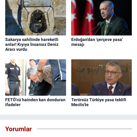
Sakarya sahilinde hareketli
Erdoğan'dan 'çerçeve yasa'
anlar! Kıyıya İnsansız Deniz
mesajı
Aracı vurdu
FETÖ'cü hainden kan donduran
Terörsüz Türkiye yasa teklifi
ifadeler
Meclis'te
Yorumlar