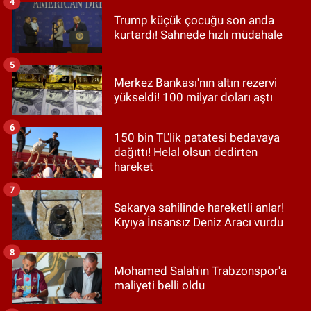
4
Trump küçük çocuğu son anda
kurtardı! Sahnede hızlı müdahale
5
Merkez Bankası'nın altın rezervi
yükseldi! 100 milyar doları aştı
6
150 bin TL'lik patatesi bedavaya
dağıttı! Helal olsun dedirten
hareket
7
Sakarya sahilinde hareketli anlar!
Kıyıya İnsansız Deniz Aracı vurdu
8
Mohamed Salah'ın Trabzonspor'a
maliyeti belli oldu