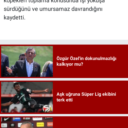
köpekleri toplama konusunda işi yokuşa
sürdüğünü ve umursamaz davrandığını
kaydetti.
Özgür Özel'in dokunulmazlığı
kalkıyor mu?
Aşk uğruna Süper Lig ekibini
terk etti