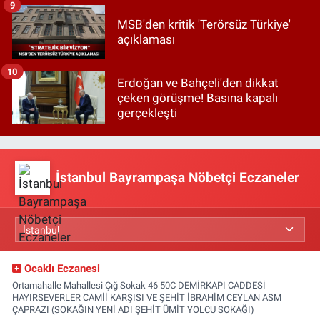
9
MSB'den kritik 'Terörsüz Türkiye'
açıklaması
10
Erdoğan ve Bahçeli'den dikkat
çeken görüşme! Basına kapalı
gerçekleşti
İstanbul Bayrampaşa Nöbetçi Eczaneler
Ocaklı Eczanesi
Ortamahalle Mahallesi Çığ Sokak 46 50C DEMİRKAPI CADDESİ
HAYIRSEVERLER CAMİİ KARŞISI VE ŞEHİT İBRAHİM CEYLAN ASM
ÇAPRAZI (SOKAĞIN YENİ ADI ŞEHİT ÜMİT YOLCU SOKAĞI)