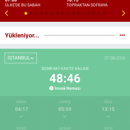
ÜLKE'DE BU SABAH
TOPRAKTAN SOFRAYA
Yükleniyor...
İSTANBUL
07.08.2026
SONRAKI VAKTE KALAN
48:45
İmsak Namazı
İMSAK
GÜNEŞ
ÖĞLE
04:17
05:59
13:15
İKINDI
AKŞAM
YATSI