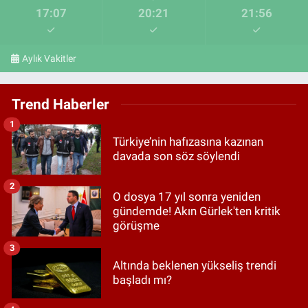
17:07
20:21
21:56
Aylık Vakitler
Trend Haberler
1
Türkiye’nin hafızasına kazınan
davada son söz söylendi
2
O dosya 17 yıl sonra yeniden
gündemde! Akın Gürlek'ten kritik
görüşme
3
Altında beklenen yükseliş trendi
başladı mı?