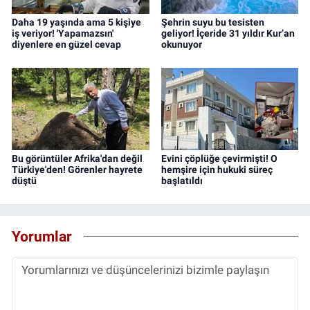
Daha 19 yaşında ama 5 kişiye
Şehrin suyu bu tesisten
iş veriyor! 'Yapamazsın'
geliyor! İçeride 31 yıldır Kur’an
diyenlere en güzel cevap
okunuyor
Bu görüntüler Afrika'dan değil
Evini çöplüğe çevirmişti! O
Türkiye'den! Görenler hayrete
hemşire için hukuki süreç
düştü
başlatıldı
Yorumlar