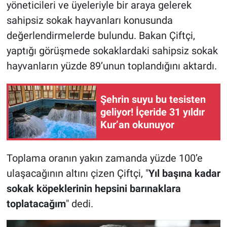
yöneticileri ve üyeleriyle bir araya gelerek
sahipsiz sokak hayvanları konusunda
değerlendirmelerde bulundu. Bakan Çiftçi,
yaptığı görüşmede sokaklardaki sahipsiz sokak
hayvanların yüzde 89’unun toplandığını aktardı.
Şehrin suyu bu tesisten
geliyor! İçeride 31 yıldır
Kur’an okunuyor
Toplama oranın yakın zamanda yüzde 100’e
ulaşacağının altını çizen Çiftçi, "
Yıl başına kadar
sokak köpeklerinin hepsini barınaklara
toplatacağım
" dedi.