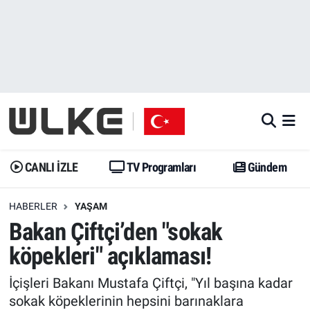
CANLI İZLE
CANLI YAYIN
Nöbetçi Eczaneler
TV Programları
TV Programları
Hava Durumu
Gündem
Gündem
İstanbul Namaz Vakitleri
Dünya
Trend
Trafik Durumu
CANLI İZLE
TV Programları
Gündem
Spor
Yaşam
Süper Lig Puan Durumu ve Fikstür
HABERLER
YAŞAM
Bakan Çiftçi’den "sokak
Erişim Bilgileri
Erişim Bilgileri
Erişim Bilgileri
köpekleri" açıklaması!
Ekonomi
Spor
Tüm Manşetler
İçişleri Bakanı Mustafa Çiftçi, "Yıl başına kadar
Trend
Ekonomi
Son Dakika Haberleri
sokak köpeklerinin hepsini barınaklara