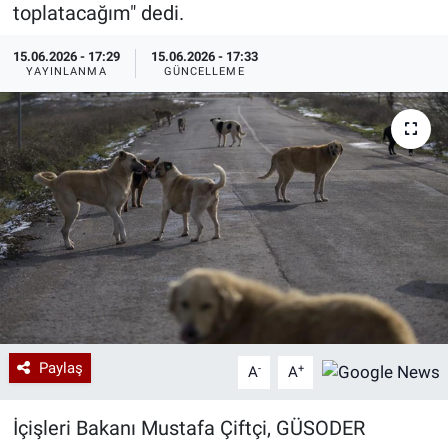
toplatacağım" dedi.
Özel Haberler
Dünya
Haber Arşivi
15.06.2026 - 17:29
15.06.2026 - 17:33
YAYINLANMA
GÜNCELLEME
Yazarlar
Medya
Özel Haberler
Kadın
Erişim Bilgileri
Sağlık
Teknoloji
Paylaş
-
+
A
A
Ramazan
İçişleri Bakanı Mustafa Çiftçi, GÜSODER