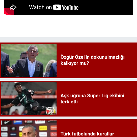
Özgür Özel'in dokunulmazlığı
kalkıyor mu?
Aşk uğruna Süper Lig ekibini
terk etti
Türk futbolunda kurallar