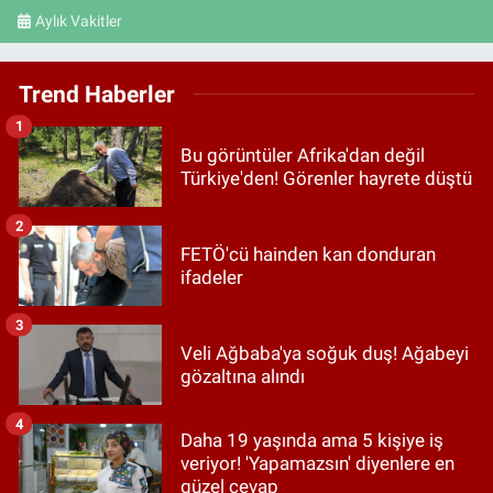
Aylık Vakitler
Trend Haberler
1
Bu görüntüler Afrika'dan değil
Türkiye'den! Görenler hayrete düştü
2
FETÖ'cü hainden kan donduran
ifadeler
3
Veli Ağbaba'ya soğuk duş! Ağabeyi
gözaltına alındı
4
Daha 19 yaşında ama 5 kişiye iş
veriyor! 'Yapamazsın' diyenlere en
güzel cevap