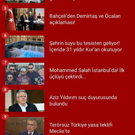
5
Bahçeli'den Demirtaş ve Öcalan
açıklaması!
6
Şehrin suyu bu tesisten geliyor!
İçeride 31 yıldır Kur’an okunuyor
7
Mohammed Salah İstanbul'da! İlk
üçlüyü çektirdi...
8
Aziz Yıldırım suç duyurusunda
bulundu
9
Terörsüz Türkiye yasa teklifi
Meclis'te