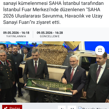
sanayi kümelenmesi SAHA İstanbul tarafından
Özel Haberler
Dünya
Haber Arşivi
İstanbul Fuar Merkezi'nde düzenlenen "SAHA
2026 Uluslararası Savunma, Havacılık ve Uzay
Yazarlar
Medya
Sanayi Fuarı"nı ziyaret etti.
09.05.2026 - 16:18
09.05.2026 - 16:28
Özel Haberler
YAYINLANMA
GÜNCELLEME
Kadın
Erişim Bilgileri
Sağlık
Teknoloji
Ramazan
Paylaş
-
+