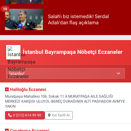
10
Salah'ı biz istemedik! Serdal
Adalı'dan flaş açıklama
İstanbul Bayrampaşa Nöbetçi Eczaneler
Haliloğlu Eczanesi
Muratpaşa Mahallesi 106. Sokak 11 A MURATPAŞA AİLE SAĞLIĞI
MERKEZİ KARŞISI ULUYOL-BEREÇ DURAĞININ ALTI PASHADOR AVM'YE
YAKIN
0 (212) 614 99 90
Yol Tarifi Al
Cevatpaşa Eczanesi