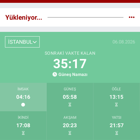
Yükleniyor...
İSTANBUL
06.08.2026
SONRAKI VAKTE KALAN
35:16
Güneş Namazı
İMSAK
GÜNEŞ
ÖĞLE
04:16
05:58
13:15
İKINDI
AKŞAM
YATSI
17:08
20:23
21:57