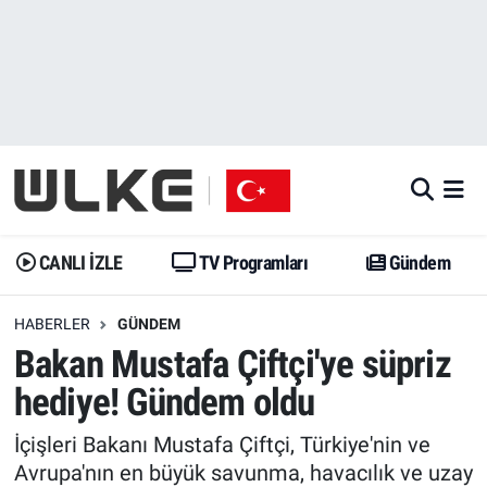
CANLI İZLE
CANLI YAYIN
Nöbetçi Eczaneler
TV Programları
TV Programları
Hava Durumu
Gündem
Gündem
İstanbul Namaz Vakitleri
Dünya
Trend
Trafik Durumu
CANLI İZLE
TV Programları
Gündem
Spor
Yaşam
Süper Lig Puan Durumu ve Fikstür
HABERLER
GÜNDEM
Bakan Mustafa Çiftçi'ye süpriz
Erişim Bilgileri
Erişim Bilgileri
Erişim Bilgileri
hediye! Gündem oldu
Ekonomi
Spor
Tüm Manşetler
İçişleri Bakanı Mustafa Çiftçi, Türkiye'nin ve
Trend
Ekonomi
Son Dakika Haberleri
Avrupa'nın en büyük savunma, havacılık ve uzay