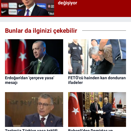
değişiyor
Bunlar da ilginizi çekebilir
Erdoğan'dan 'çerçeve yasa'
FETÖ'cü hainden kan donduran
mesajı
ifadeler
Terörsüz Türkiye yasa teklifi
Bahçeli'den Demirtaş ve