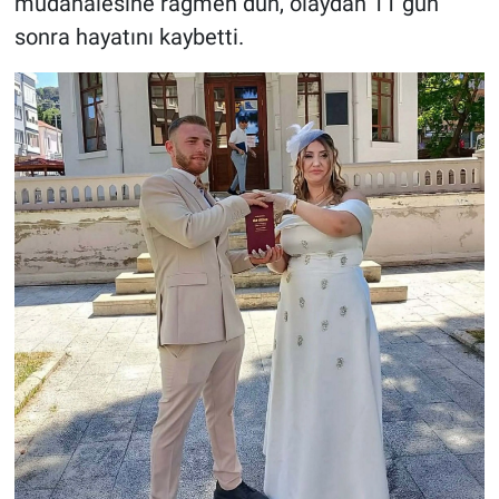
müdahalesine rağmen dün, olaydan 11 gün
sonra hayatını kaybetti.