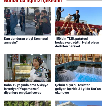
Bunlar da ilginizi çekebilir
Kan donduran olay! Sen nasıl
150 bin TL'lik patatesi
annesin?
bedavaya dağıttı! Helal olsun
dedirten hareket
Daha 19 yaşında ama 5 kişiye
Şehrin suyu bu tesisten
iş veriyor! 'Yapamazsın'
geliyor! İçeride 31 yıldır Kur’an
diyenlere en güzel cevap
okunuyor