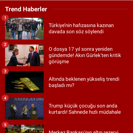
Trend Haberler
1
Türkiye’nin hafızasına kazınan
davada son söz söylendi
2
O dosya 17 yıl sonra yeniden
gündemde! Akın Gürlek'ten kritik
görüşme
3
Altında beklenen yükseliş trendi
başladı mı?
4
Trump küçük çocuğu son anda
kurtardı! Sahnede hızlı müdahale
5
Merkez Bankası'nın altın rezervi