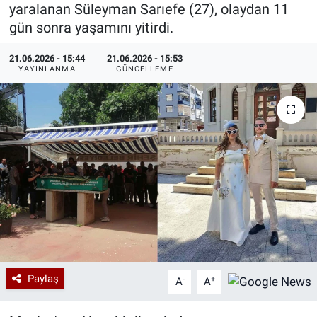
yaralanan Süleyman Sarıefe (27), olaydan 11
Özel Haberler
Dünya
Haber Arşivi
gün sonra yaşamını yitirdi.
21.06.2026 - 15:44
21.06.2026 - 15:53
Yazarlar
Medya
YAYINLANMA
GÜNCELLEME
Özel Haberler
Kadın
Erişim Bilgileri
Sağlık
Teknoloji
Ramazan
Paylaş
-
+
A
A