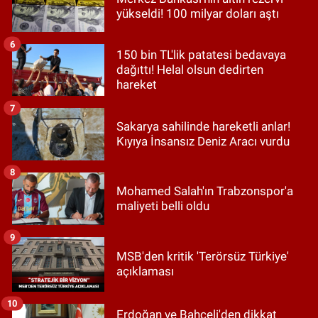
yükseldi! 100 milyar doları aştı
6
150 bin TL'lik patatesi bedavaya
dağıttı! Helal olsun dedirten
hareket
7
Sakarya sahilinde hareketli anlar!
Kıyıya İnsansız Deniz Aracı vurdu
8
Mohamed Salah'ın Trabzonspor'a
maliyeti belli oldu
9
MSB'den kritik 'Terörsüz Türkiye'
açıklaması
10
Erdoğan ve Bahçeli'den dikkat