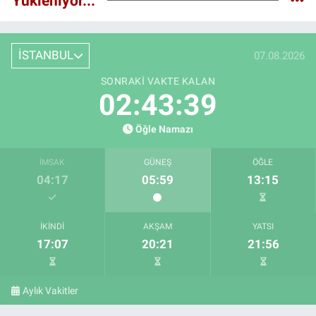
Yükleniyor...
İSTANBUL
07.08.2026
SONRAKI VAKTE KALAN
02:43:38
Öğle Namazı
İMSAK
GÜNEŞ
ÖĞLE
04:17
05:59
13:15
İKINDI
AKŞAM
YATSI
17:07
20:21
21:56
Aylık Vakitler