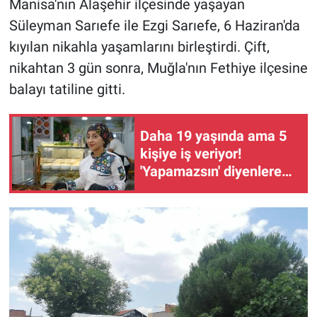
Manisa'nın Alaşehir ilçesinde yaşayan
Süleyman Sarıefe ile Ezgi Sarıefe, 6 Haziran'da
kıyılan nikahla yaşamlarını birleştirdi. Çift,
nikahtan 3 gün sonra, Muğla'nın Fethiye ilçesine
balayı tatiline gitti.
Daha 19 yaşında ama 5
kişiye iş veriyor!
'Yapamazsın' diyenlere
en güzel cevap