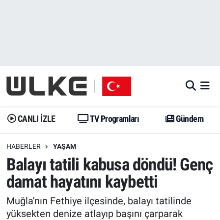
CANLI İZLE
CANLI YAYIN
Nöbetçi Eczaneler
TV Programları
TV Programları
Hava Durumu
Gündem
Gündem
İstanbul Namaz Vakitleri
Dünya
Trend
Trafik Durumu
CANLI İZLE
TV Programları
Gündem
Spor
Yaşam
Süper Lig Puan Durumu ve Fikstür
HABERLER
YAŞAM
Balayı tatili kabusa döndü! Genç
Erişim Bilgileri
Erişim Bilgileri
Erişim Bilgileri
damat hayatını kaybetti
Ekonomi
Spor
Tüm Manşetler
Muğla'nın Fethiye ilçesinde, balayı tatilinde
Trend
Ekonomi
Son Dakika Haberleri
yüksekten denize atlayıp başını çarparak