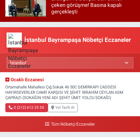
çeken görüşme! Basına kapalı
gerçekleşti
İstanbul Bayrampaşa Nöbetçi Eczaneler
Ocaklı Eczanesi
Ortamahalle Mahallesi Çığ Sokak 46 50C DEMİRKAPI CADDESİ
HAYIRSEVERLER CAMİİ KARŞISI VE ŞEHİT İBRAHİM CEYLAN ASM
ÇAPRAZI (SOKAĞIN YENİ ADI ŞEHİT ÜMİT YOLCU SOKAĞI)
0 (212) 612 25 55
Yol Tarifi Al
Tüm Nöbetçi Eczaneler