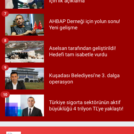
için ilk açıklama
7
AHBAP Derneği için yolun sonu!
Yeni gelişme
8
Aselsan tarafından geliştirildi!
Hedefi tam isabetle vurdu
9
Kuşadası Belediyesi'ne 3. dalga
operasyon
10
Türkiye sigorta sektörünün aktif
büyüklüğü 4 trilyon TL'ye yaklaştı!