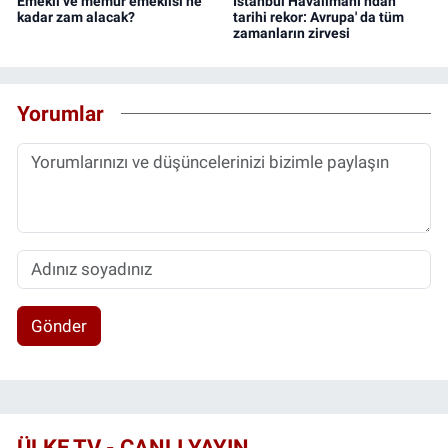
Emekli ve memur emeklisi ne
İstanbul Havalimanı’ndan
kadar zam alacak?
tarihi rekor: Avrupa' da tüm
zamanların zirvesi
Yorumlar
Gönder
ÜLKE TV - CANLI YAYIN