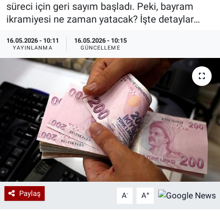
süreci için geri sayım başladı. Peki, bayram
Özel Haberler
Dünya
Haber Arşivi
ikramiyesi ne zaman yatacak? İşte detaylar…
16.05.2026 - 10:11
16.05.2026 - 10:15
Yazarlar
Medya
YAYINLANMA
GÜNCELLEME
Özel Haberler
Kadın
Erişim Bilgileri
Sağlık
Teknoloji
Ramazan
Paylaş
-
+
A
A