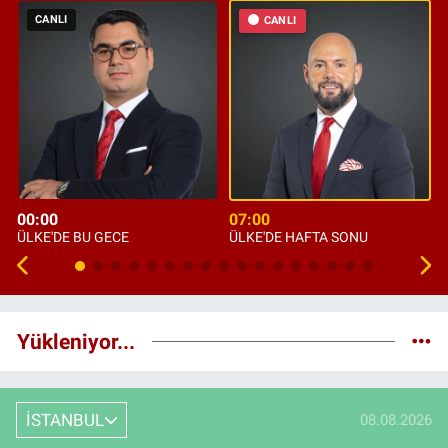
CANLI
CANLI
00:00
07:00
ÜLKE'DE BU GECE
ÜLKE'DE HAFTA SONU
Yükleniyor...
İSTANBUL
08.08.2026