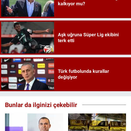
kalkıyor mu?
Aşk uğruna Süper Lig ekibini
terk etti
Türk futbolunda kurallar
değişiyor
Bunlar da ilginizi çekebilir