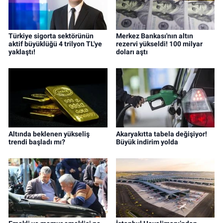
Türkiye sigorta sektörünün
Merkez Bankası'nın altın
aktif büyüklüğü 4 trilyon TL'ye
rezervi yükseldi! 100 milyar
yaklaştı!
doları aştı
Altında beklenen yükseliş
Akaryakıtta tabela değişiyor!
trendi başladı mı?
Büyük indirim yolda