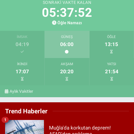
SONRAKI VAKTE KALAN
05:37:51
Öğle Namazı
İMSAK
GÜNEŞ
ÖĞLE
04:19
06:00
13:15
İKINDI
AKŞAM
YATSI
17:07
20:20
21:54
Aylık Vakitler
Trend Haberler
1
Muğla'da korkutan deprem!
AFAD'dan açıklama