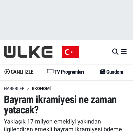
CANLI İZLE
CANLI YAYIN
Nöbetçi Eczaneler
TV Programları
TV Programları
Hava Durumu
Gündem
Gündem
İstanbul Namaz Vakitleri
Dünya
Trend
Trafik Durumu
CANLI İZLE
TV Programları
Gündem
Spor
Yaşam
Süper Lig Puan Durumu ve Fikstür
HABERLER
EKONOMI
Bayram ikramiyesi ne zaman
Erişim Bilgileri
Erişim Bilgileri
Erişim Bilgileri
yatacak?
Ekonomi
Spor
Tüm Manşetler
Yaklaşık 17 milyon emekliyi yakından
Trend
Ekonomi
Son Dakika Haberleri
ilgilendiren emekli bayram ikramiyesi ödeme