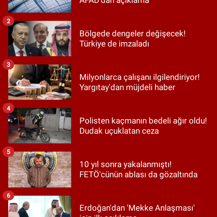
2
Bölgede dengeler değişecek!
Türkiye de imzaladı
3
Milyonlarca çalışanı ilgilendiriyor!
Yargıtay'dan müjdeli haber
4
Polisten kaçmanın bedeli ağır oldu!
Dudak uçuklatan ceza
5
10 yıl sonra yakalanmıştı!
FETÖ'cünün ablası da gözaltında
6
Erdoğan'dan 'Mekke Anlaşması'