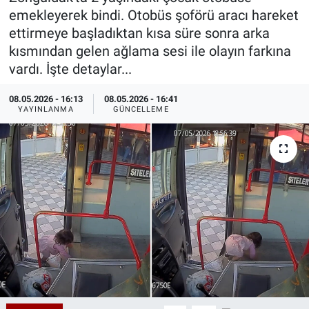
emekleyerek bindi. Otobüs şoförü aracı hareket
Özel Haberler
Dünya
Haber Arşivi
ettirmeye başladıktan kısa süre sonra arka
kısmından gelen ağlama sesi ile olayın farkına
Yazarlar
Medya
vardı. İşte detaylar...
Özel Haberler
08.05.2026 - 16:13
08.05.2026 - 16:41
YAYINLANMA
GÜNCELLEME
Kadın
Erişim Bilgileri
Sağlık
Teknoloji
Ramazan