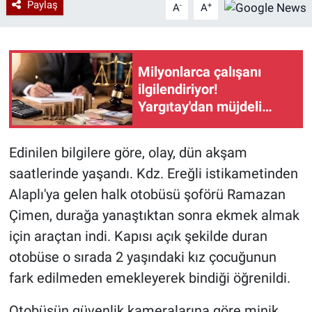
Paylaş
-
+
A
A
Milyonlarca çalışanı
ilgilendiriyor!
Yargıtay'dan müjdeli
haber
Edinilen bilgilere göre, olay, dün akşam
saatlerinde yaşandı. Kdz. Ereğli istikametinden
Alaplı'ya gelen halk otobüsü şoförü Ramazan
Çimen, durağa yanaştıktan sonra ekmek almak
için araçtan indi. Kapısı açık şekilde duran
otobüse o sırada 2 yaşındaki kız çocuğunun
fark edilmeden emekleyerek bindiği öğrenildi.
Otobüsün güvenlik kameralarına göre minik