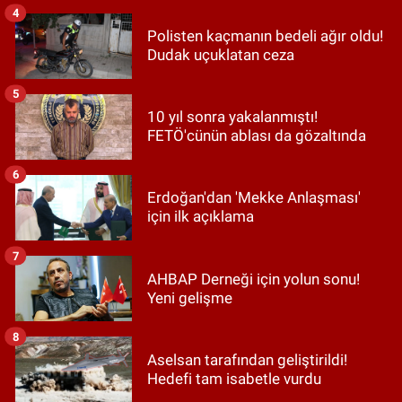
4
Polisten kaçmanın bedeli ağır oldu!
Dudak uçuklatan ceza
5
10 yıl sonra yakalanmıştı!
FETÖ'cünün ablası da gözaltında
6
Erdoğan'dan 'Mekke Anlaşması'
için ilk açıklama
7
AHBAP Derneği için yolun sonu!
Yeni gelişme
8
Aselsan tarafından geliştirildi!
Hedefi tam isabetle vurdu