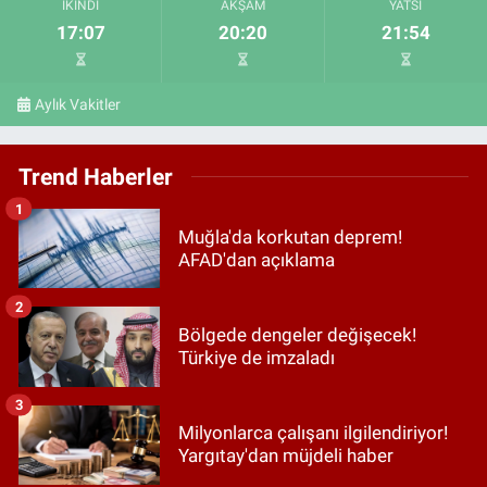
İKINDI
AKŞAM
YATSI
17:07
20:20
21:54
Aylık Vakitler
Trend Haberler
1
Muğla'da korkutan deprem!
AFAD'dan açıklama
2
Bölgede dengeler değişecek!
Türkiye de imzaladı
3
Milyonlarca çalışanı ilgilendiriyor!
Yargıtay'dan müjdeli haber