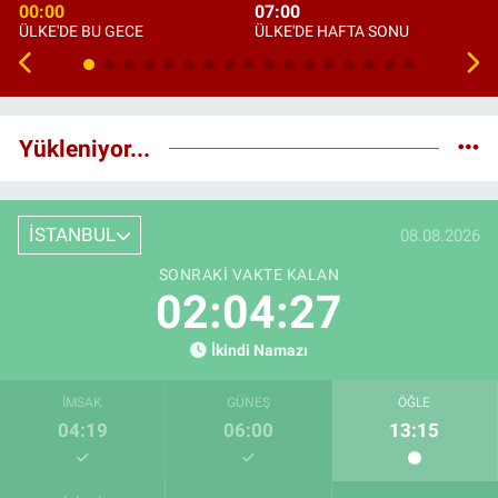
00:00
07:00
ÜLKE'DE BU GECE
ÜLKE'DE HAFTA SONU
Yükleniyor...
İSTANBUL
08.08.2026
SONRAKI VAKTE KALAN
02:04:26
İkindi Namazı
İMSAK
GÜNEŞ
ÖĞLE
04:19
06:00
13:15