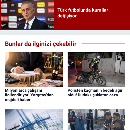
Türk futbolunda kurallar
değişiyor
Bunlar da ilginizi çekebilir
Milyonlarca çalışanı
Polisten kaçmanın bedeli ağır
ilgilendiriyor! Yargıtay'dan
oldu! Dudak uçuklatan ceza
müjdeli haber