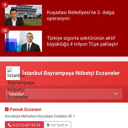
9
Kuşadası Belediyesi'ne 3. dalga
operasyon
10
Türkiye sigorta sektörünün aktif
büyüklüğü 4 trilyon TL'ye yaklaştı!
İstanbul Bayrampaşa Nöbetçi Eczaneler
Pamuk Eczanesi
Kocatepe Mahallesi Kocatepe Caddesi 42 1
0 (212) 437 02 92
Yol Tarifi Al