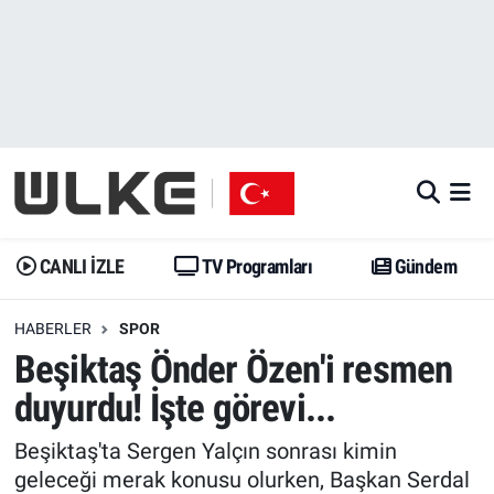
CANLI İZLE
CANLI YAYIN
Nöbetçi Eczaneler
TV Programları
TV Programları
Hava Durumu
Gündem
Gündem
İstanbul Namaz Vakitleri
Dünya
Trend
Trafik Durumu
CANLI İZLE
TV Programları
Gündem
Spor
Yaşam
Süper Lig Puan Durumu ve Fikstür
HABERLER
SPOR
Beşiktaş Önder Özen'i resmen
Erişim Bilgileri
Erişim Bilgileri
Erişim Bilgileri
duyurdu! İşte görevi...
Ekonomi
Spor
Tüm Manşetler
Beşiktaş'ta Sergen Yalçın sonrası kimin
Trend
Ekonomi
Son Dakika Haberleri
geleceği merak konusu olurken, Başkan Serdal