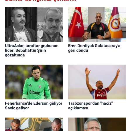
UltraAslan taraftar grubunun
Eren Derdiyok Galatasaray'a
lideri Sebahattin Şirin
geri döndü
gözaltında
Fenerbahçe'de Ederson gidiyor
Trabzonspor'dan "haciz"
Savic geliyor
açıklaması