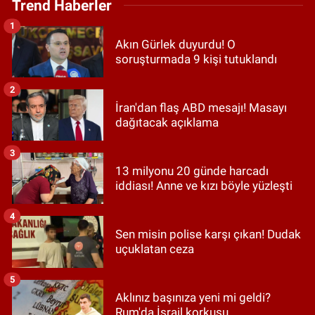
Trend Haberler
1
Akın Gürlek duyurdu! O
soruşturmada 9 kişi tutuklandı
2
İran'dan flaş ABD mesajı! Masayı
dağıtacak açıklama
3
13 milyonu 20 günde harcadı
iddiası! Anne ve kızı böyle yüzleşti
4
Sen misin polise karşı çıkan! Dudak
uçuklatan ceza
5
Aklınız başınıza yeni mi geldi?
Rum'da İsrail korkusu...