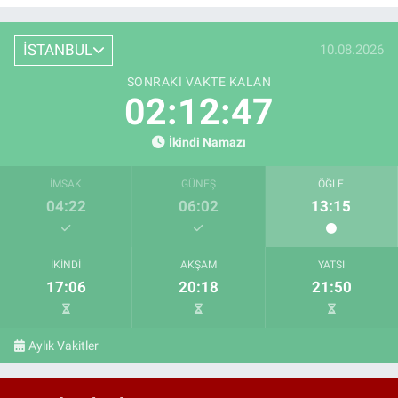
İSTANBUL
10.08.2026
SONRAKI VAKTE KALAN
02:12:46
İkindi Namazı
İMSAK
GÜNEŞ
ÖĞLE
04:22
06:02
13:15
İKINDI
AKŞAM
YATSI
17:06
20:18
21:50
Aylık Vakitler