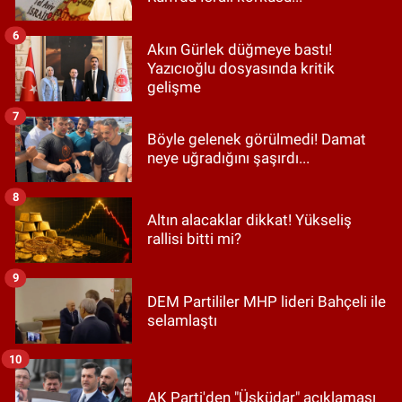
6
Akın Gürlek düğmeye bastı!
Yazıcıoğlu dosyasında kritik
gelişme
7
Böyle gelenek görülmedi! Damat
neye uğradığını şaşırdı...
8
Altın alacaklar dikkat! Yükseliş
rallisi bitti mi?
9
DEM Partililer MHP lideri Bahçeli ile
selamlaştı
10
AK Parti'den "Üsküdar" açıklaması