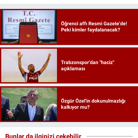
Öğrenci affı Resmi Gazete'de!
Peki kimler faydalanacak?
Trabzonspor'dan "haciz"
açıklaması
Özgür Özel'in dokunulmazlığı
kalkıyor mu?
Bunlar da ilginizi çekebilir