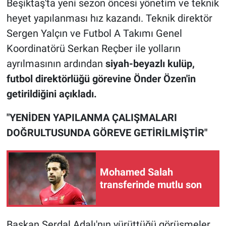
Beşiktaş'ta yeni sezon öncesi yönetim ve teknik
heyet yapılanması hız kazandı. Teknik direktör
Sergen Yalçın ve Futbol A Takımı Genel
Koordinatörü Serkan Reçber ile yolların
ayrılmasının ardından
siyah-beyazlı kulüp,
futbol direktörlüğü görevine Önder Özen'in
getirildiğini açıkladı.
"YENİDEN YAPILANMA ÇALIŞMALARI
DOĞRULTUSUNDA GÖREVE GETİRİLMİŞTİR"
Mohamed Salah
transferinde mutlu son
Başkan Serdal Adalı'nın yürüttüğü görüşmeler