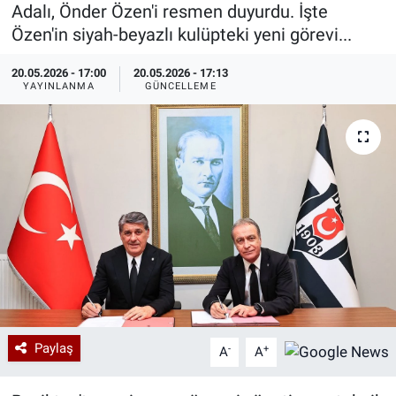
Adalı, Önder Özen'i resmen duyurdu. İşte
Özel Haberler
Dünya
Haber Arşivi
Özen'in siyah-beyazlı kulüpteki yeni görevi...
20.05.2026 - 17:00
20.05.2026 - 17:13
Yazarlar
Medya
YAYINLANMA
GÜNCELLEME
Özel Haberler
Kadın
Erişim Bilgileri
Sağlık
Teknoloji
Ramazan
Paylaş
-
+
A
A