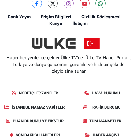
Canlı Yayın
Erişim Bilgileri
Gizlilik Sözleşmesi
Künye
İletişim
Haber her yerde, gerçekler Ülke TV'de. Ülke TV Haber Portalı,
Türkiye ve dünya gündemini güvenilir ve hızlı bir şekilde
izleyicisine sunar.
NÖBETÇI ECZANELER
HAVA DURUMU
İSTANBUL NAMAZ VAKITLERI
TRAFIK DURUMU
PUAN DURUMU VE FIKSTÜR
TÜM MANŞETLER
SON DAKIKA HABERLERI
HABER ARŞIVI