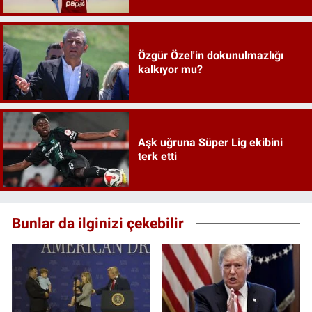
Özgür Özel'in dokunulmazlığı
kalkıyor mu?
Aşk uğruna Süper Lig ekibini
terk etti
Bunlar da ilginizi çekebilir