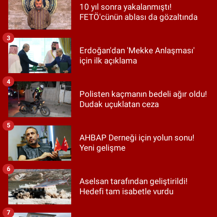
10 yıl sonra yakalanmıştı!
FETÖ'cünün ablası da gözaltında
3
Erdoğan'dan 'Mekke Anlaşması'
için ilk açıklama
4
Polisten kaçmanın bedeli ağır oldu!
Dudak uçuklatan ceza
5
AHBAP Derneği için yolun sonu!
Yeni gelişme
6
Aselsan tarafından geliştirildi!
Hedefi tam isabetle vurdu
7