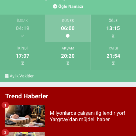
Öğle Namazı
İMSAK
GÜNEŞ
ÖĞLE
04:19
06:00
13:15
İKINDI
AKŞAM
YATSI
17:07
20:20
21:54
Aylık Vakitler
Trend Haberler
1
Milyonlarca çalışanı ilgilendiriyor!
Yargıtay'dan müjdeli haber
2