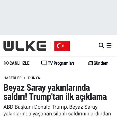
CANLI İZLE
CANLI YAYIN
Nöbetçi Eczaneler
TV Programları
TV Programları
Hava Durumu
Gündem
Gündem
İstanbul Namaz Vakitleri
Dünya
Trend
Trafik Durumu
CANLI İZLE
TV Programları
Gündem
Spor
Yaşam
Süper Lig Puan Durumu ve Fikstür
HABERLER
DÜNYA
Beyaz Saray yakınlarında
Erişim Bilgileri
Erişim Bilgileri
Erişim Bilgileri
saldırı! Trump'tan ilk açıklama
Ekonomi
Spor
Tüm Manşetler
ABD Başkanı Donald Trump, Beyaz Saray
Trend
Ekonomi
Son Dakika Haberleri
yakınlarında yaşanan silahlı saldırının ardından