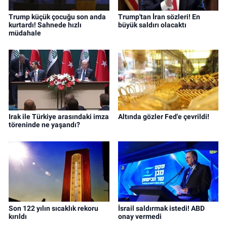
Trump küçük çocuğu son anda
Trump'tan İran sözleri! En
kurtardı! Sahnede hızlı
büyük saldırı olacaktı
müdahale
Irak ile Türkiye arasındaki imza
Altında gözler Fed'e çevrildi!
töreninde ne yaşandı?
Son 122 yılın sıcaklık rekoru
İsrail saldırmak istedi! ABD
kırıldı
onay vermedi