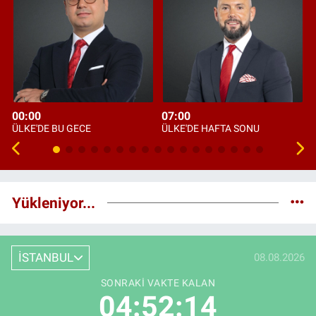
00:00
07:00
ÜLKE'DE BU GECE
ÜLKE'DE HAFTA SONU
Yükleniyor...
İSTANBUL
08.08.2026
SONRAKI VAKTE KALAN
04:52:13