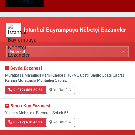
İstanbul Bayrampaşa Nöbetçi Eczaneler
Sevda Eczanesi
Muratpaşa Mahallesi Kamil Caddesi 107A Ulubatlı Sağlık Ocağı Çapraz
Karşısı,Muratpaşa Muhtarlığı Çaprazı
0 (212) 564 20 21
Yol Tarifi Al
Berna Koç Eczanesi
Yıldırım Mahallesi Barbaros Sokak 56
0 (212) 616 43 91
Yol Tarifi Al