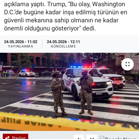
açıklama yaptı. Trump, "Bu olay, Washington
Özel Haberler
Dünya
Haber Arşivi
D.C.’de bugüne kadar inşa edilmiş türünün en
güvenli mekanına sahip olmanın ne kadar
Yazarlar
Medya
önemli olduğunu gösteriyor" dedi.
24.05.2026 - 11:02
24.05.2026 - 12:11
Özel Haberler
YAYINLANMA
GÜNCELLEME
Kadın
Erişim Bilgileri
Sağlık
Teknoloji
Ramazan
Paylaş
-
+