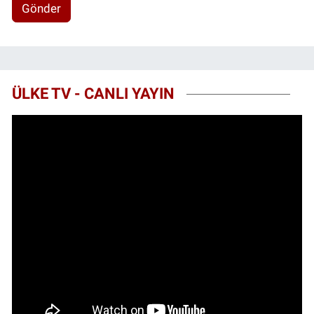
Gönder
ÜLKE TV - CANLI YAYIN