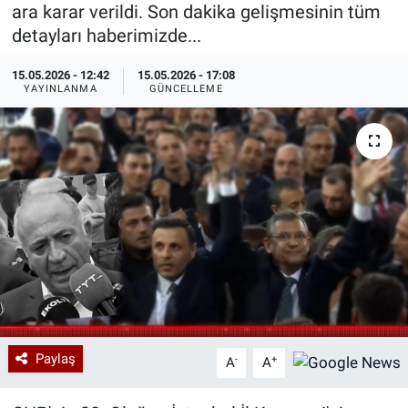
ara karar verildi. Son dakika gelişmesinin tüm
Özel Haberler
Dünya
Haber Arşivi
detayları haberimizde...
15.05.2026 - 12:42
15.05.2026 - 17:08
Yazarlar
Medya
YAYINLANMA
GÜNCELLEME
Özel Haberler
Kadın
Erişim Bilgileri
Sağlık
Teknoloji
Ramazan
Paylaş
-
+
A
A