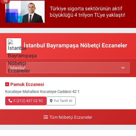
10
Türkiye sigorta sektörünün aktif
büyüklüğü 4 trilyon TL'ye yaklaştı!
İstanbul Bayrampaşa Nöbetçi Eczaneler
Pamuk Eczanesi
Kocatepe Mahallesi Kocatepe Caddesi 42 1
0 (212) 437 02 92
Yol Tarifi Al
Tüm Nöbetçi Eczaneler