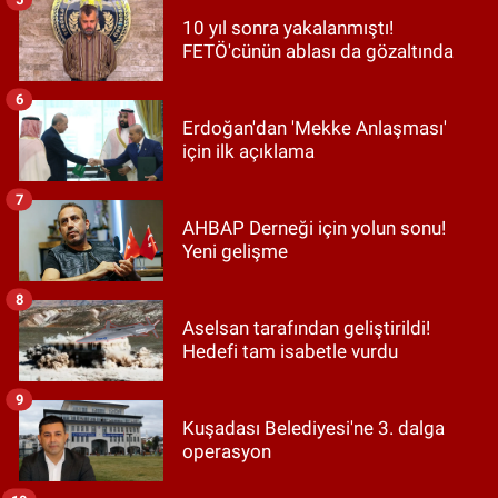
10 yıl sonra yakalanmıştı!
FETÖ'cünün ablası da gözaltında
6
Erdoğan'dan 'Mekke Anlaşması'
için ilk açıklama
7
AHBAP Derneği için yolun sonu!
Yeni gelişme
8
Aselsan tarafından geliştirildi!
Hedefi tam isabetle vurdu
9
Kuşadası Belediyesi'ne 3. dalga
operasyon