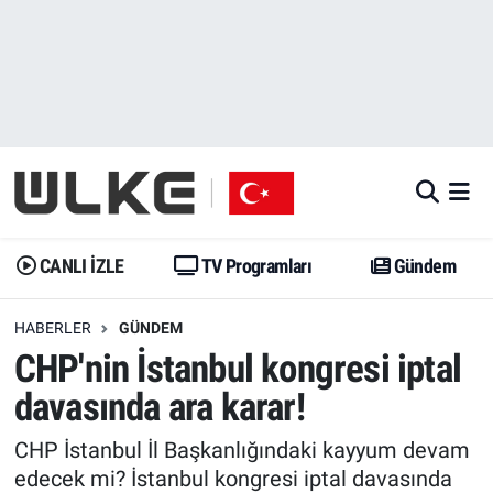
CANLI İZLE
CANLI YAYIN
Nöbetçi Eczaneler
TV Programları
TV Programları
Hava Durumu
Gündem
Gündem
İstanbul Namaz Vakitleri
Dünya
Trend
Trafik Durumu
CANLI İZLE
TV Programları
Gündem
Spor
Yaşam
Süper Lig Puan Durumu ve Fikstür
HABERLER
GÜNDEM
CHP'nin İstanbul kongresi iptal
Erişim Bilgileri
Erişim Bilgileri
Erişim Bilgileri
davasında ara karar!
Ekonomi
Spor
Tüm Manşetler
CHP İstanbul İl Başkanlığındaki kayyum devam
Trend
Ekonomi
Son Dakika Haberleri
edecek mi? İstanbul kongresi iptal davasında