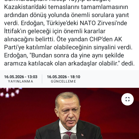
Kazakistan'daki temaslarını tamamlamasının
Özel Haberler
Dünya
Haber Arşivi
ardından dönüş yolunda önemli sorulara yanıt
verdi. Erdoğan, Türkiye'deki NATO Zirvesi'nde
Yazarlar
Medya
İttifak'ın geleceği için önemli kararlar
alınacağını belirtti. Öte yandan CHP'den AK
Özel Haberler
Parti'ye katılımlar olabileceğinin sinyalini verdi.
Erdoğan, "Bundan sonra da yine aynı şekilde
Kadın
aramıza katılacak olan arkadaşlar olabilir." dedi.
Erişim Bilgileri
16.05.2026 - 13:03
16.05.2026 - 18:10
YAYINLANMA
GÜNCELLEME
Sağlık
Teknoloji
Ramazan