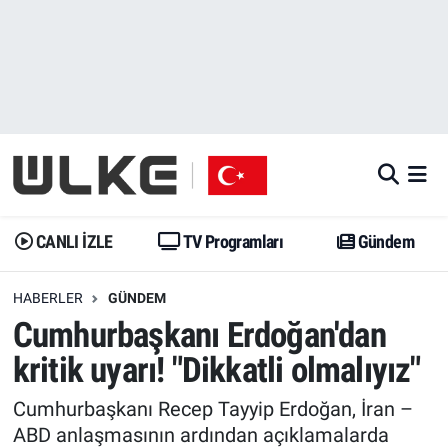
CANLI İZLE
CANLI YAYIN
Nöbetçi Eczaneler
TV Programları
TV Programları
Hava Durumu
Gündem
Gündem
İstanbul Namaz Vakitleri
Dünya
Trend
Trafik Durumu
CANLI İZLE
TV Programları
Gündem
Spor
Yaşam
Süper Lig Puan Durumu ve Fikstür
HABERLER
GÜNDEM
Cumhurbaşkanı Erdoğan'dan
Erişim Bilgileri
Erişim Bilgileri
Erişim Bilgileri
kritik uyarı! "Dikkatli olmalıyız"
Ekonomi
Spor
Tüm Manşetler
Cumhurbaşkanı Recep Tayyip Erdoğan, İran –
Trend
Ekonomi
Son Dakika Haberleri
ABD anlaşmasının ardından açıklamalarda