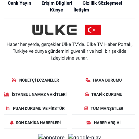
Canlı Yayın
Erişim Bilgileri
Gizlilik Sözleşmesi
Künye
İletişim
Haber her yerde, gerçekler Ülke TV'de. Ülke TV Haber Portalı,
Türkiye ve dünya gündemini güvenilir ve hızlı bir şekilde
izleyicisine sunar.
NÖBETÇI ECZANELER
HAVA DURUMU
İSTANBUL NAMAZ VAKITLERI
TRAFIK DURUMU
PUAN DURUMU VE FIKSTÜR
TÜM MANŞETLER
SON DAKIKA HABERLERI
HABER ARŞIVI