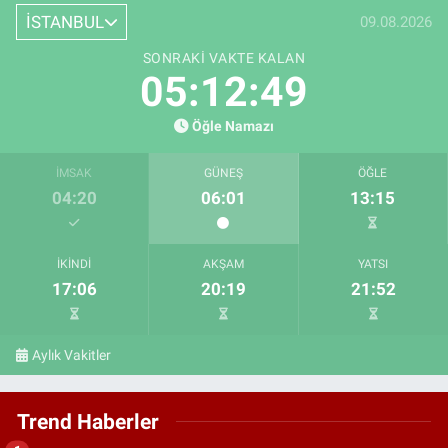
İSTANBUL
09.08.2026
SONRAKI VAKTE KALAN
05:12:48
Öğle Namazı
İMSAK
GÜNEŞ
ÖĞLE
04:20
06:01
13:15
İKINDI
AKŞAM
YATSI
17:06
20:19
21:52
Aylık Vakitler
Trend Haberler