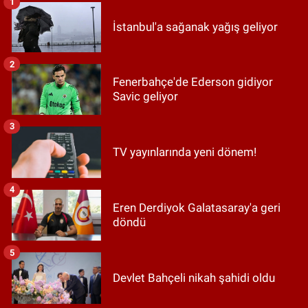
1
İstanbul'a sağanak yağış geliyor
2
Fenerbahçe'de Ederson gidiyor
Savic geliyor
3
TV yayınlarında yeni dönem!
4
Eren Derdiyok Galatasaray'a geri
döndü
5
Devlet Bahçeli nikah şahidi oldu