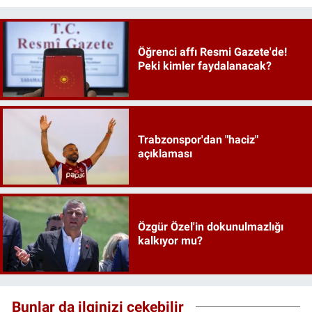
Öğrenci affı Resmi Gazete'de!
Peki kimler faydalanacak?
Trabzonspor'dan "haciz"
açıklaması
Özgür Özel'in dokunulmazlığı
kalkıyor mu?
Bunlar da ilginizi çekebilir