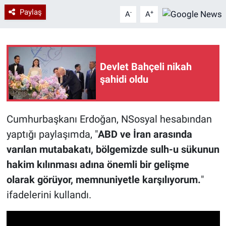
Paylaş
-
+
A
A
Devlet Bahçeli nikah
şahidi oldu
Cumhurbaşkanı Erdoğan, NSosyal hesabından
yaptığı paylaşımda, "
ABD ve İran arasında
varılan mutabakatı, bölgemizde sulh-u sükunun
hakim kılınması adına önemli bir gelişme
olarak görüyor, memnuniyetle karşılıyorum.
"
ifadelerini kullandı.