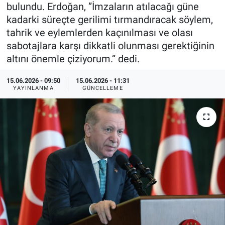
bulundu. Erdoğan, ”İmzaların atılacağı güne
Özel Haberler
Dünya
Haber Arşivi
kadarki süreçte gerilimi tırmandıracak söylem,
tahrik ve eylemlerden kaçınılması ve olası
Yazarlar
Medya
sabotajlara karşı dikkatli olunması gerektiğinin
altını önemle çiziyorum.” dedi.
Özel Haberler
15.06.2026 - 09:50
15.06.2026 - 11:31
YAYINLANMA
GÜNCELLEME
Kadın
Erişim Bilgileri
Sağlık
Teknoloji
Ramazan