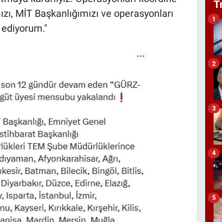
T
zı, MİT Başkanlığımızı ve operasyonları
1
k ediyorum."
2
3
4
5