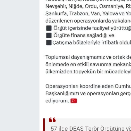
57 ilde DEAŞ Terör Örgütüne y