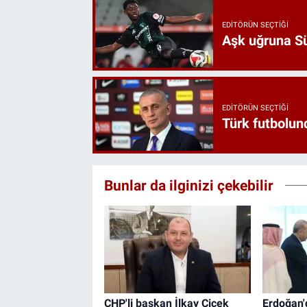
EDITÖRÜN SEÇTIĞI
Aşk uğruna Süp
EDITÖRÜN SEÇTIĞI
Türk futbolund
Bunlar da ilginizi çekebilir
CHP'li başkan İlkay Çiçek
Erdoğan'