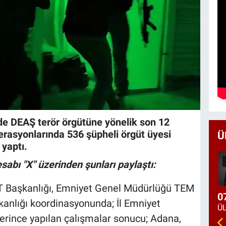
 ilde DEAŞ terör örgütüne yönelik son 12
rasyonlarında 536 şüpheli örgüt üyesi
Ü
yaptı.
abı "X" üzerinden şunları paylaştı:
MİT Başkanlığı, Emniyet Genel Müdürlüğü TEM
0
kanlığı koordinasyonunda; İl Emniyet
rince yapılan çalışmalar sonucu; Adana,