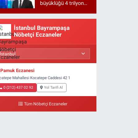
büyüklüğü 4 trilyon
TL'ye yaklaştı!
İstanbul Bayrampaşa
Nöbetçi Eczaneler
Pamuk Eczanesi
catepe Mahallesi Kocatepe Caddesi 42 1
0 (212) 437 02 92
Yol Tarifi Al
Tüm Nöbetçi Eczaneler