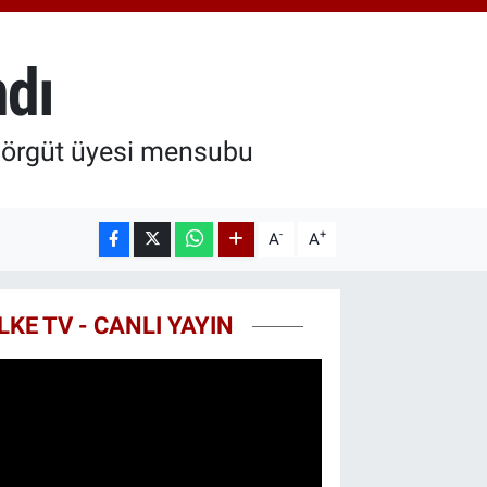
48.99
%2.59
ST100
.773
%-19
ndı
TCOIN
.130,04
%1.2
i örgüt üyesi mensubu
-
+
A
A
LKE TV - CANLI YAYIN