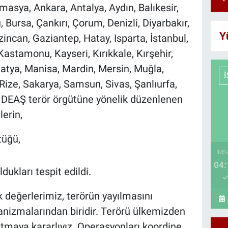
asya, Ankara, Antalya, Aydın, Balıkesir,
u, Bursa, Çankırı, Çorum, Denizli, Diyarbakır,
Y
rzincan, Gaziantep, Hatay, Isparta, İstanbul,
stamonu, Kayseri, Kırıkkale, Kırşehir,
latya, Manisa, Mardin, Mersin, Muğla,
Rize, Sakarya, Samsun, Sivas, Şanlıurfa,
a DEAŞ terör örgütüne yönelik düzenlenen
erin,
tüğü,
İMS
04:
ldukları tespit edildi.
değerlerimiz, terörün yayılmasını
izmalarından biridir. Terörü ülkemizden
tmaya kararlıyız. Operasyonları koordine