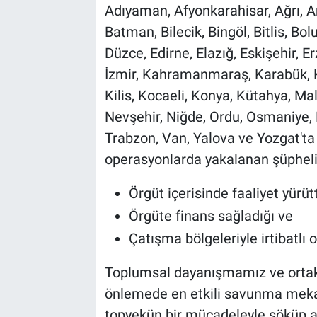
Adıyaman, Afyonkarahisar, Ağrı, Am
Batman, Bilecik, Bingöl, Bitlis, Bol
Düzce, Edirne, Elazığ, Eskişehir, E
İzmir, Kahramanmaraş, Karabük, Ka
Kilis, Kocaeli, Konya, Kütahya, Ma
Nevşehir, Niğde, Ordu, Osmaniye, 
Trabzon, Van, Yalova ve Yozgat't
operasyonlarda yakalanan şüphelil
Örgüt içerisinde faaliyet yürüt
Örgüte finans sağladığı ve
Çatışma bölgeleriyle irtibatlı o
Toplumsal dayanışmamız ve ortak 
önlemede en etkili savunma mekan
topyekün bir mücadeleyle söküp a