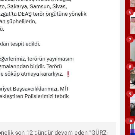
6
7
8
9
10
önelik son 12 gündür devam eden “GÜRZ-