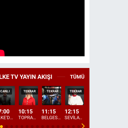
LKE TV YAYIN AKIŞI
TÜMÜ
CANLI
TEKRAR
TEKRAR
TEKRAR
CANLI
HABER
7:00
10:15
11:15
12:15
13:00
13:45
ÜLKE'DE BU SABAH
TOPRAKTAN SOFRAYA
BELGESEL: "ÜLKE'NİN ALIN TERİ"
SEVİLAY SUNGUR İLE ELİMİN BEREKETİ
ÖĞLE AJANSI
ÜLKE'DEN HABE