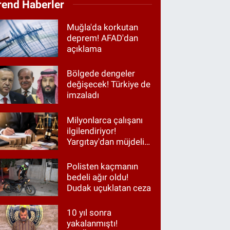
rend Haberler
Muğla'da korkutan
deprem! AFAD'dan
açıklama
Bölgede dengeler
değişecek! Türkiye de
imzaladı
Milyonlarca çalışanı
ilgilendiriyor!
Yargıtay'dan müjdeli
haber
Polisten kaçmanın
bedeli ağır oldu!
Dudak uçuklatan ceza
10 yıl sonra
yakalanmıştı!