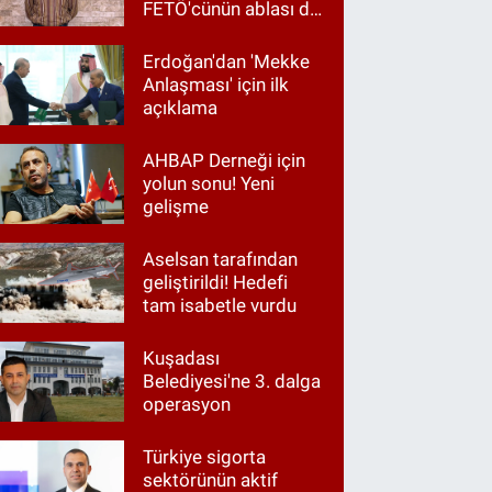
FETÖ'cünün ablası da
gözaltında
Erdoğan'dan 'Mekke
Anlaşması' için ilk
açıklama
AHBAP Derneği için
yolun sonu! Yeni
gelişme
Aselsan tarafından
geliştirildi! Hedefi
tam isabetle vurdu
Kuşadası
Belediyesi'ne 3. dalga
operasyon
Türkiye sigorta
sektörünün aktif