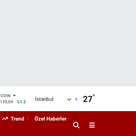
°
LAR
27
İstanbul
,7106
%0.17
RO
,1652
%0.27
Trend
Özel Haberler
ERLİN
,4046
%0.35
AM ALTIN