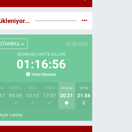
ükleniyor...
İSTANBUL
07.08.2026
SONRAKI VAKTE KALAN
01:16:55
Yatsı Namazı
AK
GÜNEŞ
ÖĞLE
İKINDI
AKŞAM
YATSI
17
05:59
13:15
17:07
20:21
21:56
Aylık Vakitler