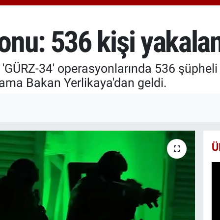
66
Bİ
13
nu: 536 kişi yakala
BI
65
k 'GÜRZ-34' operasyonlarında 536 şüphel
lama Bakan Yerlikaya'dan geldi.
Ü