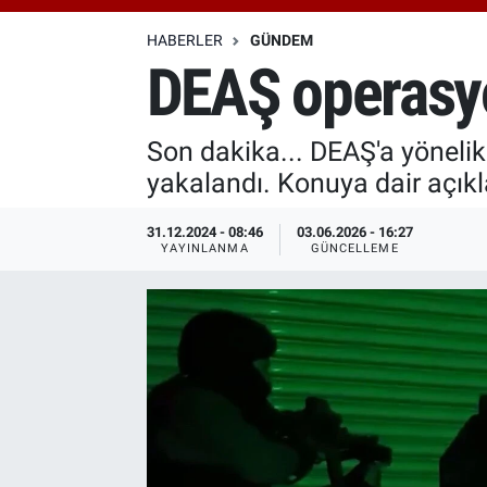
Özel Haberler
Dünya
Haber Arşivi
HABERLER
GÜNDEM
DEAŞ operasyo
Yazarlar
Medya
Son dakika... DEAŞ'a yöneli
Özel Haberler
yakalandı. Konuya dair açık
Kadın
31.12.2024 - 08:46
03.06.2026 - 16:27
YAYINLANMA
GÜNCELLEME
Erişim Bilgileri
Sağlık
Teknoloji
Ramazan