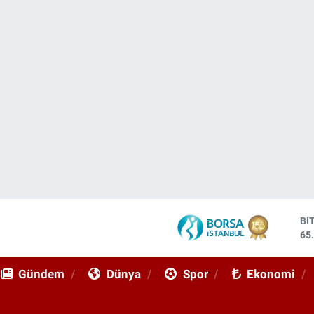
DO
47
EU
55
Gündem
Dünya
Spor
Ekonomi
ST
64
GR