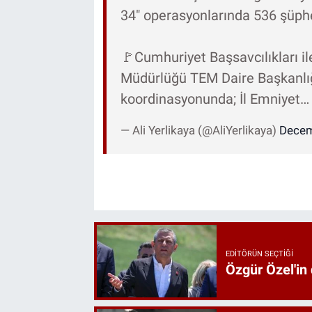
34" operasyonlarında 536 şüph
🚩Cumhuriyet Başsavcılıkları i
Müdürlüğü TEM Daire Başkanlığı
koordinasyonunda; İl Emniyet
— Ali Yerlikaya (@AliYerlikaya)
Decem
EDITÖRÜN SEÇTIĞI
Özgür Özel'in