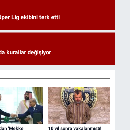
er Lig ekibini terk etti
a kurallar değişiyor
dan 'Mekke
10 yıl sonra yakalanmıştı!