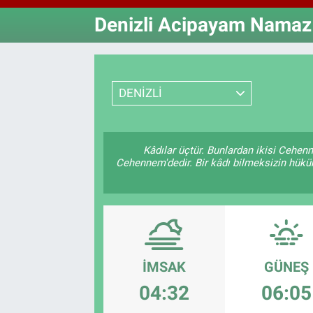
Denizli Acipayam Namaz 
Özel Haberler
Dünya
Haber Arşivi
Yazarlar
Medya
DENİZLİ
Özel Haberler
Kadın
Kâdılar üçtür. Bunlardan ikisi Cehenn
Cehennem'dedir. Bir kâdı bilmeksizin hüküm 
Erişim Bilgileri
Sağlık
Teknoloji
İMSAK
GÜNEŞ
Ramazan
04:32
06:05