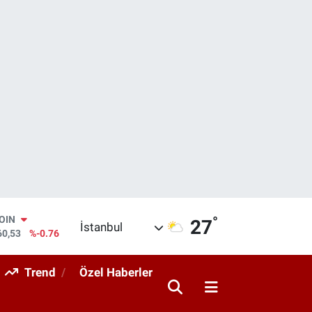
°
COIN
27
İstanbul
60,53
%-0.76
AR
069
%0.17
Trend
Özel Haberler
O
265
%0.01
RLİN