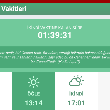
64,1
GRA
Vakitleri
6574
BİS
13.8
İKINDI VAKTINE KALAN SÜRE
01:39:30
em'dedir, biri Cennet'tedir. Bir adam, verdiği hükmün haksız olduğunu
verir ve insanların haklarını zâyi eder, bu da Cehennem'dedir. Bir k
bu, Cennet'tedir. (Hadis-i şerif)
ÖĞLE
İKINDI
13:14
17:01