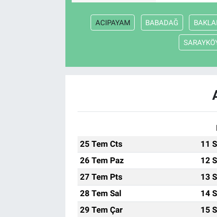
ACIPAYAM
BABADAĞ
BAKLA
SARAYKÖ
25 Tem Cts
11 S
26 Tem Paz
12 S
27 Tem Pts
13 S
28 Tem Sal
14 S
29 Tem Çar
15 S