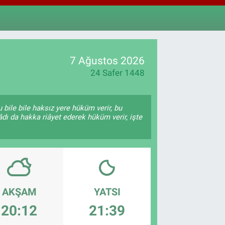
897
%0.02
M ALTIN
.81
%1.44
T100
87
%64
7 Ağustos 2026
24 Safer 1448
 bile bile haksız yere hüküm verir, bu
âdı da hakka riâyet ederek hüküm verir, işte
AKŞAM
YATSI
20:12
21:39