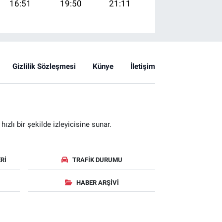
16:51
19:50
21:11
Gizlilik Sözleşmesi
Künye
İletişim
zlı bir şekilde izleyicisine sunar.
RI
TRAFIK DURUMU
HABER ARŞIVI