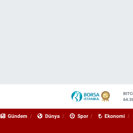
BIT
64.3
DOL
47,7
Gündem
Dünya
Spor
Ekonomi
EUR
55,0
STE