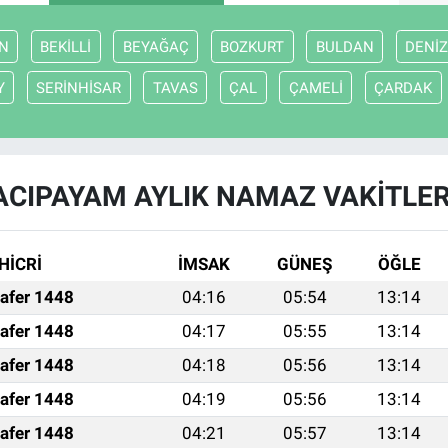
N
BEKİLLİ
BEYAĞAÇ
BOZKURT
BULDAN
DENİZ
Y
SERİNHİSAR
TAVAS
ÇAL
ÇAMELİ
ÇARDAK
ACIPAYAM AYLIK NAMAZ VAKITLER
HİCRİ
İMSAK
GÜNEŞ
ÖĞLE
afer 1448
04:16
05:54
13:14
afer 1448
04:17
05:55
13:14
afer 1448
04:18
05:56
13:14
afer 1448
04:19
05:56
13:14
afer 1448
04:21
05:57
13:14