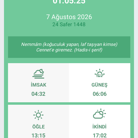
01:05:25
Özel Haberler
Dünya
Haber Arşivi
7 Ağustos 2026
24 Safer 1448
Yazarlar
Medya
Özel Haberler
Nemmâm (koğuculuk yapan, laf taşıyan kimse)
Cennet'e giremez. (Hadis-i şerif)
Kadın
Erişim Bilgileri
İMSAK
GÜNEŞ
Sağlık
04:32
06:06
Teknoloji
Ramazan
ÖĞLE
İKINDI
13:15
17:02