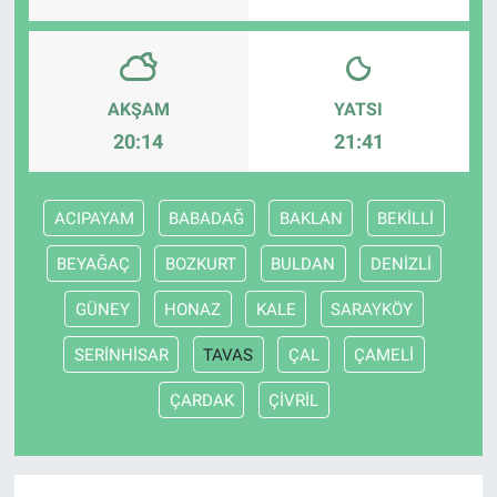
AKŞAM
YATSI
20:14
21:41
ACIPAYAM
BABADAĞ
BAKLAN
BEKİLLİ
BEYAĞAÇ
BOZKURT
BULDAN
DENİZLİ
GÜNEY
HONAZ
KALE
SARAYKÖY
SERİNHİSAR
TAVAS
ÇAL
ÇAMELİ
ÇARDAK
ÇİVRİL