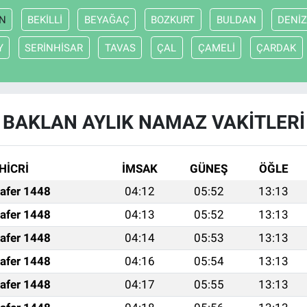
N
BEKİLLİ
BEYAĞAÇ
BOZKURT
BULDAN
DENİZ
Y
SERİNHİSAR
TAVAS
ÇAL
ÇAMELİ
ÇARDAK
BAKLAN AYLIK NAMAZ VAKITLERI
HİCRİ
İMSAK
GÜNEŞ
ÖĞLE
afer 1448
04:12
05:52
13:13
afer 1448
04:13
05:52
13:13
afer 1448
04:14
05:53
13:13
afer 1448
04:16
05:54
13:13
afer 1448
04:17
05:55
13:13