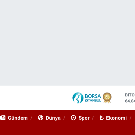
BIT
64.8
DOL
47,7
EUR
Gündem
Dünya
Spor
Ekonomi
55,2
STE