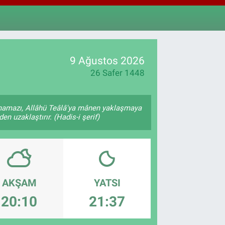
811
%0.38
M ALTIN
.55
%0
T100
79
%-14
9 Ağustos 2026
26 Safer 1448
 namazı, Allâhü Teâlâ'ya mânen yaklaşmaya
en uzaklaştırır. (Hadis-i şerif)
AKŞAM
YATSI
20:10
21:37