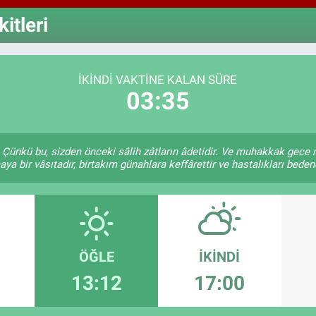
64,4
GRA
itleri
6660
BİS
13.7
İKINDI VAKTINE KALAN SÜRE
03:34
Çünkü bu, sizden önceki sâlih zâtların âdetidir. Ve muhakkak gece
a bir vâsıtadır, birtakım günahlara keffârettir ve hastalıkları bedend
ÖĞLE
İKINDI
13:12
17:00