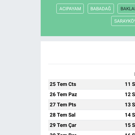
ACIPAYAM
BABADAĞ
BAKLA
SARAYKÖ
25 Tem Cts
11 S
26 Tem Paz
12 S
27 Tem Pts
13 S
28 Tem Sal
14 S
29 Tem Çar
15 S