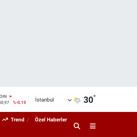
COIN
°
30
İstanbul
40,97
%-0.15
AR
436
%0.18
O
Trend
Özel Haberler
510
%0.32
RLİN