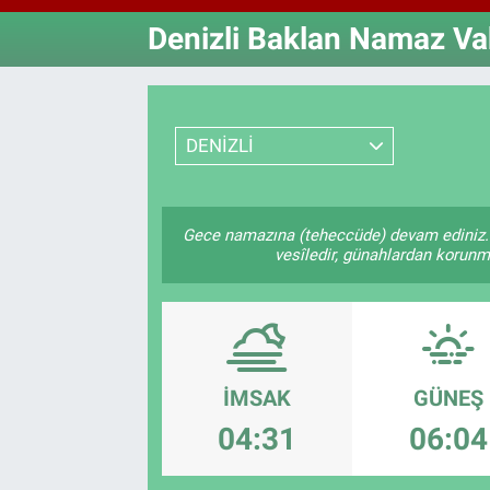
Denizli Baklan Namaz Vak
Özel Haberler
Dünya
Haber Arşivi
Yazarlar
Medya
DENİZLİ
Özel Haberler
Kadın
Gece namazına (teheccüde) devam ediniz. 
vesîledir, günahlardan korunmay
Erişim Bilgileri
Sağlık
Teknoloji
İMSAK
GÜNEŞ
Ramazan
04:31
06:04