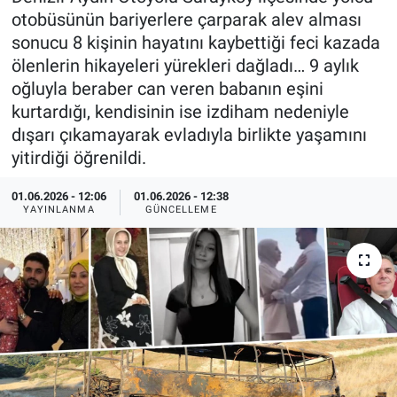
otobüsünün bariyerlere çarparak alev alması
Özel Haberler
Dünya
Haber Arşivi
sonucu 8 kişinin hayatını kaybettiği feci kazada
ölenlerin hikayeleri yürekleri dağladı… 9 aylık
Yazarlar
Medya
oğluyla beraber can veren babanın eşini
kurtardığı, kendisinin ise izdiham nedeniyle
Özel Haberler
dışarı çıkamayarak evladıyla birlikte yaşamını
yitirdiği öğrenildi.
Kadın
01.06.2026 - 12:06
01.06.2026 - 12:38
Erişim Bilgileri
YAYINLANMA
GÜNCELLEME
Sağlık
Teknoloji
Ramazan