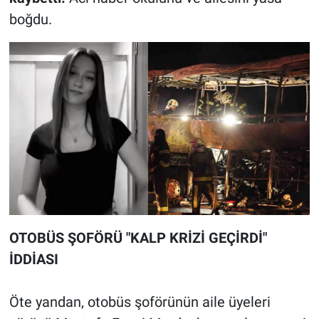
boğdu.
OTOBÜS ŞOFÖRÜ "KALP KRİZİ GEÇİRDİ"
İDDİASI
Öte yandan, otobüs şoförünün aile üyeleri