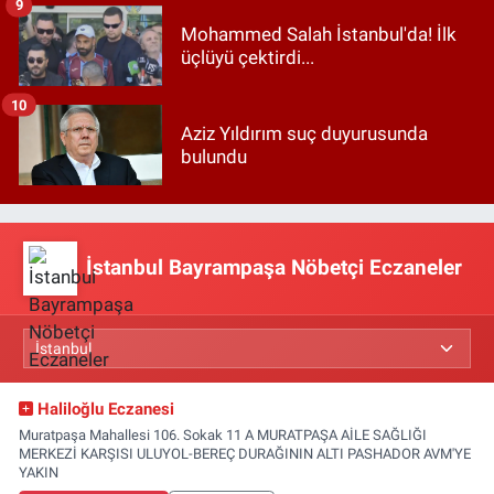
9
Mohammed Salah İstanbul'da! İlk
üçlüyü çektirdi...
10
Aziz Yıldırım suç duyurusunda
bulundu
İstanbul Bayrampaşa Nöbetçi Eczaneler
Haliloğlu Eczanesi
Muratpaşa Mahallesi 106. Sokak 11 A MURATPAŞA AİLE SAĞLIĞI
MERKEZİ KARŞISI ULUYOL-BEREÇ DURAĞININ ALTI PASHADOR AVM'YE
YAKIN