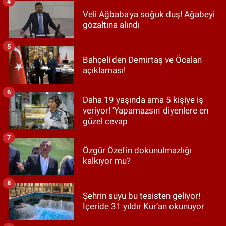
4
Veli Ağbaba'ya soğuk duş! Ağabeyi
gözaltına alındı
5
Bahçeli'den Demirtaş ve Öcalan
açıklaması!
6
Daha 19 yaşında ama 5 kişiye iş
veriyor! 'Yapamazsın' diyenlere en
güzel cevap
7
Özgür Özel'in dokunulmazlığı
kalkıyor mu?
8
Şehrin suyu bu tesisten geliyor!
İçeride 31 yıldır Kur’an okunuyor