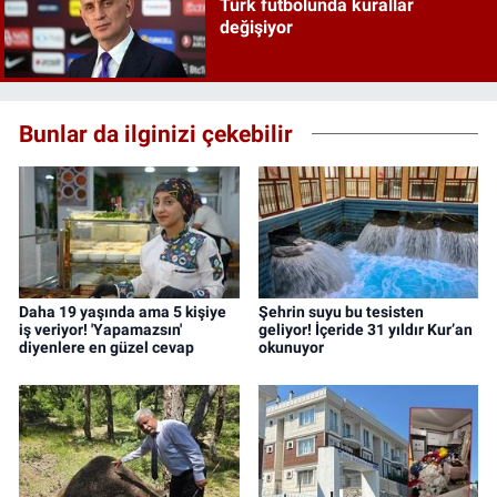
Türk futbolunda kurallar
değişiyor
Bunlar da ilginizi çekebilir
Daha 19 yaşında ama 5 kişiye
Şehrin suyu bu tesisten
iş veriyor! 'Yapamazsın'
geliyor! İçeride 31 yıldır Kur’an
diyenlere en güzel cevap
okunuyor