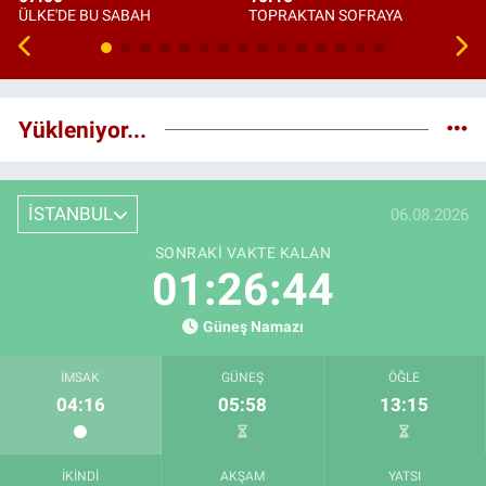
ÜLKE'DE BU SABAH
TOPRAKTAN SOFRAYA
Yükleniyor...
İSTANBUL
06.08.2026
SONRAKI VAKTE KALAN
01:26:42
Güneş Namazı
İMSAK
GÜNEŞ
ÖĞLE
04:16
05:58
13:15
İKINDI
AKŞAM
YATSI