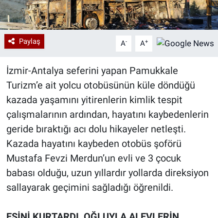
Paylaş
-
+
A
A
İzmir-Antalya seferini yapan Pamukkale
Turizm’e ait yolcu otobüsünün küle döndüğü
kazada yaşamını yitirenlerin kimlik tespit
çalışmalarının ardından, hayatını kaybedenlerin
geride bıraktığı acı dolu hikayeler netleşti.
Kazada hayatını kaybeden otobüs şoförü
Mustafa Fevzi Merdun’un evli ve 3 çocuk
babası olduğu, uzun yıllardır yollarda direksiyon
sallayarak geçimini sağladığı öğrenildi.
EŞİNİ KURTARDI, OĞLUYLA ALEVLERİN