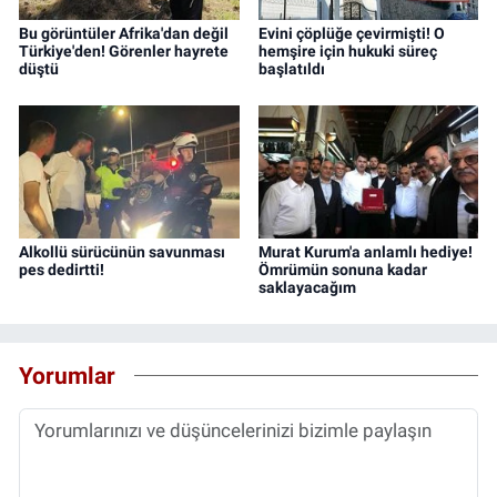
Bu görüntüler Afrika'dan değil
Evini çöplüğe çevirmişti! O
Türkiye'den! Görenler hayrete
hemşire için hukuki süreç
düştü
başlatıldı
Alkollü sürücünün savunması
Murat Kurum'a anlamlı hediye!
pes dedirtti!
Ömrümün sonuna kadar
saklayacağım
Yorumlar