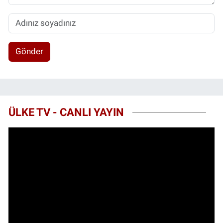
Gönder
ÜLKE TV - CANLI YAYIN