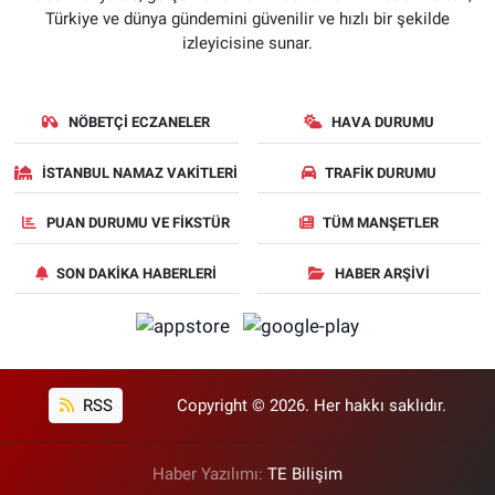
Türkiye ve dünya gündemini güvenilir ve hızlı bir şekilde
izleyicisine sunar.
NÖBETÇI ECZANELER
HAVA DURUMU
İSTANBUL NAMAZ VAKITLERI
TRAFIK DURUMU
PUAN DURUMU VE FIKSTÜR
TÜM MANŞETLER
SON DAKIKA HABERLERI
HABER ARŞIVI
RSS
Copyright © 2026. Her hakkı saklıdır.
Haber Yazılımı:
TE Bilişim