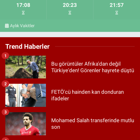
17:08
20:23
21:57
Aylık Vakitler
Trend Haberler
1
Bu görüntüler Afrika'dan değil
Türkiye'den! Görenler hayrete düştü
2
FETÖ'cü hainden kan donduran
ifadeler
3
Mohamed Salah transferinde mutlu
son