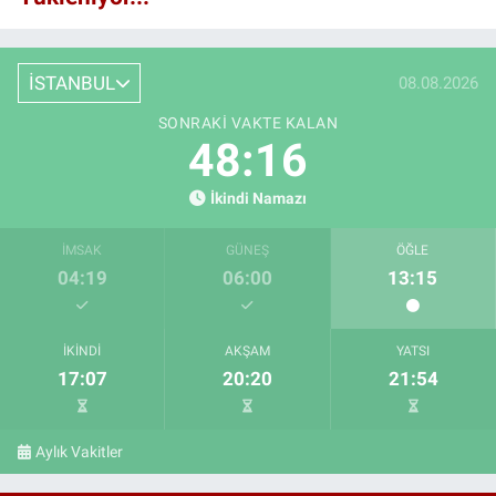
İSTANBUL
08.08.2026
SONRAKI VAKTE KALAN
48:15
İkindi Namazı
İMSAK
GÜNEŞ
ÖĞLE
04:19
06:00
13:15
İKINDI
AKŞAM
YATSI
17:07
20:20
21:54
Aylık Vakitler