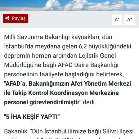
Paylaş
-
+
A
A
Milli Savunma Bakanlığı kaynakları, dün
İstanbul'da meydana gelen 6,2 büyüklüğündeki
depremin hemen ardından Lojistik Genel
Müdürlüğü'ne bağlı AFAD Daire Başkanlığı
personelinin faaliyete başladığını belirterek,
"AFAD’a, Bakanlığımızın Afet Yönetim Merkezi
ile Takip Kontrol Koordinasyon Merkezine
personel görevlendirilmiştir"
dedi.
"5 İHA KEŞİF YAPTI"
Bakanlık, "Dün İstanbul ilimize bağlı Silivri ilçesi