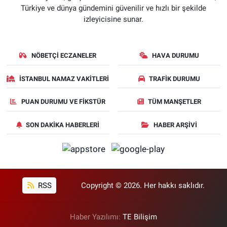
Türkiye ve dünya gündemini güvenilir ve hızlı bir şekilde
izleyicisine sunar.
NÖBETÇI ECZANELER
HAVA DURUMU
İSTANBUL NAMAZ VAKITLERI
TRAFIK DURUMU
PUAN DURUMU VE FIKSTÜR
TÜM MANŞETLER
SON DAKIKA HABERLERI
HABER ARŞIVI
RSS
Copyright © 2026. Her hakkı saklıdır.
Haber Yazılımı:
TE Bilişim