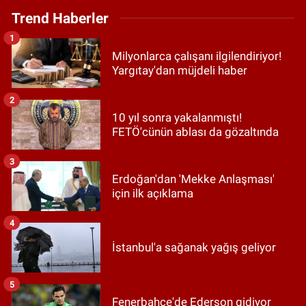
Trend Haberler
1
Milyonlarca çalışanı ilgilendiriyor!
Yargıtay'dan müjdeli haber
2
10 yıl sonra yakalanmıştı!
FETÖ'cünün ablası da gözaltında
3
Erdoğan'dan 'Mekke Anlaşması'
için ilk açıklama
4
İstanbul'a sağanak yağış geliyor
5
Fenerbahçe'de Ederson gidiyor