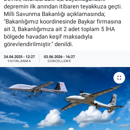
depremin ilk anından itibaren teyakkuza geçti.
Özel Haberler
Dünya
Haber Arşivi
Milli Savunma Bakanlığı açıklamasında;
"Bakanlığımız koordinesinde Baykar firmasına
Yazarlar
Medya
ait 3, Bakanlığımıza ait 2 adet toplam 5 İHA
bölgede havadan keşif maksadıyla
Özel Haberler
görevlendirilmiştir." denildi.
Kadın
24.04.2025 - 12:27
03.06.2026 - 16:27
YAYINLANMA
GÜNCELLEME
Erişim Bilgileri
Sağlık
Teknoloji
Ramazan