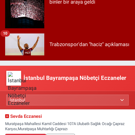
binler bir araya geldi
10
Trabzonspor'dan "haciz" açıklaması
İstanbul Bayrampaşa Nöbetçi Eczaneler
Sevda Eczanesi
Muratpaşa Mahallesi Kamil Caddesi 107A Ulubatlı Sağlık Ocağı Çapraz
Karşısı,Muratpaşa Muhtarlığı Çaprazı