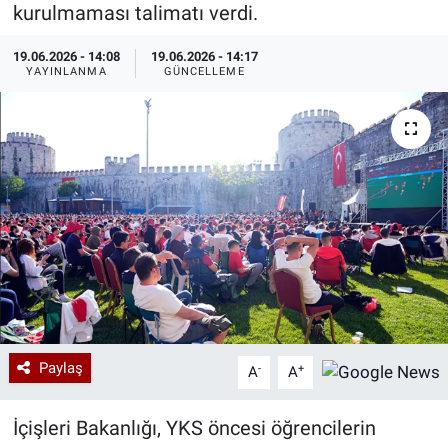
kurulmaması talimatı verdi.
Özel Haberler
Dünya
Haber Arşivi
19.06.2026 - 14:08
19.06.2026 - 14:17
YAYINLANMA
GÜNCELLEME
Yazarlar
Medya
Özel Haberler
Kadın
Erişim Bilgileri
Sağlık
Teknoloji
Paylaş
-
+
A
A
Ramazan
İçişleri Bakanlığı, YKS öncesi öğrencilerin