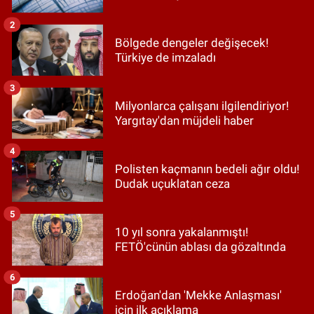
2
Bölgede dengeler değişecek!
Türkiye de imzaladı
3
Milyonlarca çalışanı ilgilendiriyor!
Yargıtay'dan müjdeli haber
4
Polisten kaçmanın bedeli ağır oldu!
Dudak uçuklatan ceza
5
10 yıl sonra yakalanmıştı!
FETÖ'cünün ablası da gözaltında
6
Erdoğan'dan 'Mekke Anlaşması'
için ilk açıklama