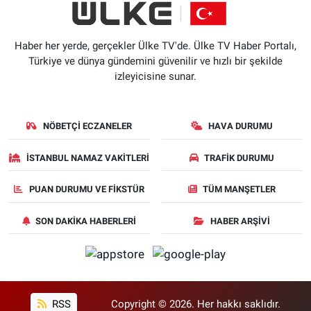
Haber her yerde, gerçekler Ülke TV'de. Ülke TV Haber Portalı,
Türkiye ve dünya gündemini güvenilir ve hızlı bir şekilde
izleyicisine sunar.
NÖBETÇI ECZANELER
HAVA DURUMU
İSTANBUL NAMAZ VAKITLERI
TRAFIK DURUMU
PUAN DURUMU VE FIKSTÜR
TÜM MANŞETLER
SON DAKIKA HABERLERI
HABER ARŞIVI
RSS
Copyright © 2026. Her hakkı saklıdır.