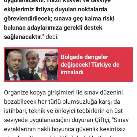
uygulanacaktır. Hazır kuvvet ve takviye
ekiplerimiz ihtiyaç duyulan noktalarda
görevlendirilecek; sınava geç kalma riski
bulunan adaylarımıza gerekli destek
sağlanacaktır.
" dedi.
Bölgede dengeler
değişecek! Türkiye de
imzaladı
Organize kopya girişimleri ile sınav düzenini
bozabilecek her türlü olumsuzluğa karşı da
istihbari, teknik ve önleyici tedbirlerin en üst
seviyede uygulanacağını duyuran Çiftçi, "Sınav
evraklarının nakli boyunca güvenlik kesintisiz