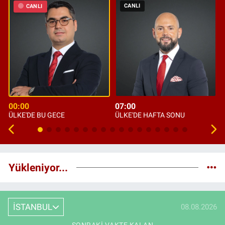
CANLI
CANLI
00:00
07:00
ÜLKE'DE BU GECE
ÜLKE'DE HAFTA SONU
Yükleniyor...
İSTANBUL
08.08.2026
SONRAKI VAKTE KALAN