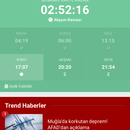
02:52:15
Akşam Namazı
İMSAK
GÜNEŞ
ÖĞLE
04:19
06:00
13:15
İKINDI
AKŞAM
YATSI
17:07
20:20
21:54
Aylık Vakitler
Trend Haberler
1
Muğla'da korkutan deprem!
AFAD'dan açıklama