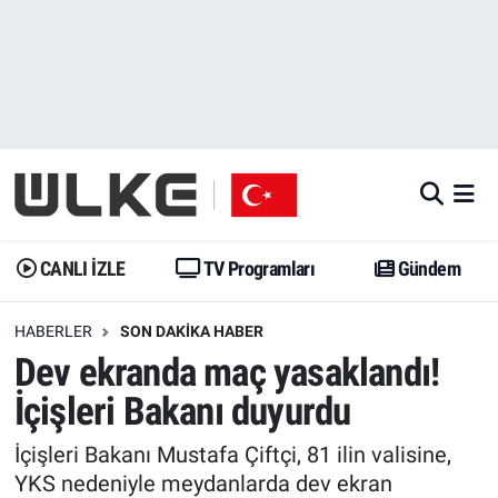
CANLI İZLE
CANLI YAYIN
Nöbetçi Eczaneler
TV Programları
TV Programları
Hava Durumu
Gündem
Gündem
İstanbul Namaz Vakitleri
Dünya
Trend
Trafik Durumu
CANLI İZLE
TV Programları
Gündem
Spor
Yaşam
Süper Lig Puan Durumu ve Fikstür
HABERLER
SON DAKIKA HABER
Dev ekranda maç yasaklandı!
Erişim Bilgileri
Erişim Bilgileri
Erişim Bilgileri
İçişleri Bakanı duyurdu
Ekonomi
Spor
Tüm Manşetler
İçişleri Bakanı Mustafa Çiftçi, 81 ilin valisine,
Trend
Ekonomi
Son Dakika Haberleri
YKS nedeniyle meydanlarda dev ekran