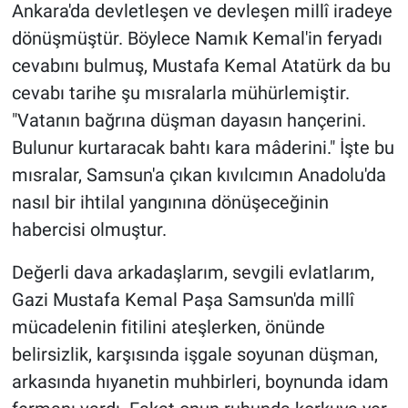
Ankara'da devletleşen ve devleşen millî iradeye
dönüşmüştür. Böylece Namık Kemal'in feryadı
cevabını bulmuş, Mustafa Kemal Atatürk da bu
cevabı tarihe şu mısralarla mühürlemiştir.
"Vatanın bağrına düşman dayasın hançerini.
Bulunur kurtaracak bahtı kara mâderini." İşte bu
mısralar, Samsun'a çıkan kıvılcımın Anadolu'da
nasıl bir ihtilal yangınına dönüşeceğinin
habercisi olmuştur.
Değerli dava arkadaşlarım, sevgili evlatlarım,
Gazi Mustafa Kemal Paşa Samsun'da millî
mücadelenin fitilini ateşlerken, önünde
belirsizlik, karşısında işgale soyunan düşman,
arkasında hıyanetin muhbirleri, boynunda idam