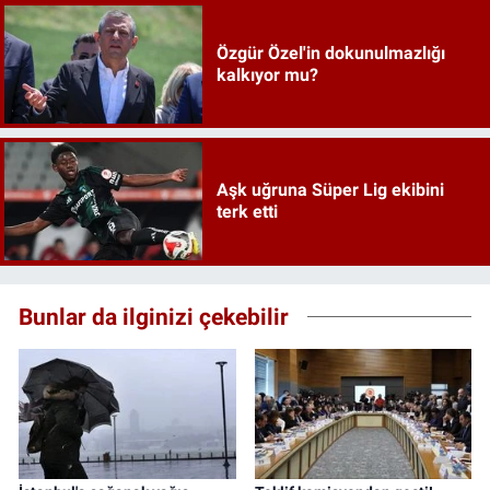
Özgür Özel'in dokunulmazlığı
kalkıyor mu?
Aşk uğruna Süper Lig ekibini
terk etti
Bunlar da ilginizi çekebilir