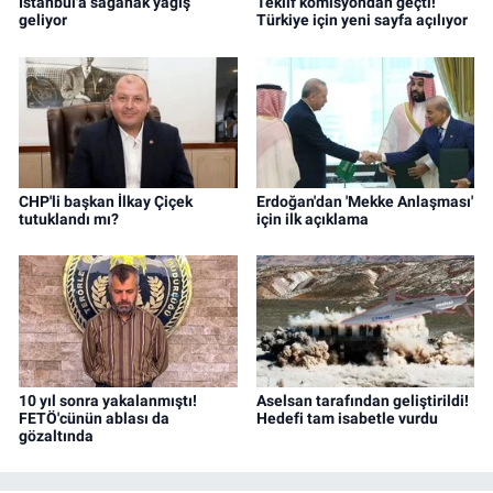
İstanbul'a sağanak yağış
Teklif komisyondan geçti!
geliyor
Türkiye için yeni sayfa açılıyor
CHP'li başkan İlkay Çiçek
Erdoğan'dan 'Mekke Anlaşması'
tutuklandı mı?
için ilk açıklama
10 yıl sonra yakalanmıştı!
Aselsan tarafından geliştirildi!
FETÖ'cünün ablası da
Hedefi tam isabetle vurdu
gözaltında