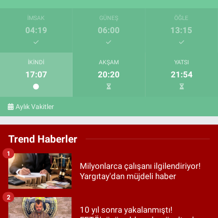
İMSAK
GÜNEŞ
ÖĞLE
04:19
06:00
13:15
İKINDI
AKŞAM
YATSI
17:07
20:20
21:54
Aylık Vakitler
Trend Haberler
1
Milyonlarca çalışanı ilgilendiriyor!
Yargıtay'dan müjdeli haber
2
10 yıl sonra yakalanmıştı!