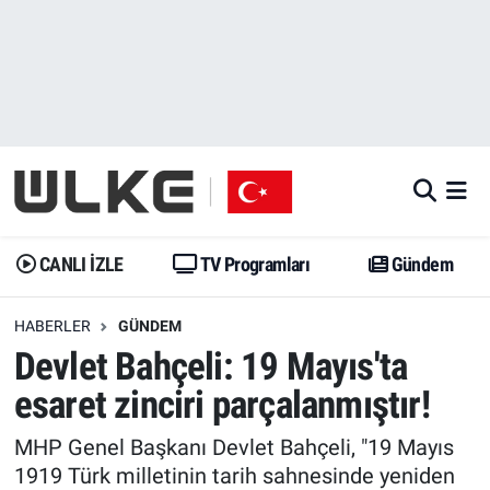
CANLI İZLE
CANLI YAYIN
Nöbetçi Eczaneler
TV Programları
TV Programları
Hava Durumu
Gündem
Gündem
İstanbul Namaz Vakitleri
Dünya
Trend
Trafik Durumu
CANLI İZLE
TV Programları
Gündem
Spor
Yaşam
Süper Lig Puan Durumu ve Fikstür
HABERLER
GÜNDEM
Devlet Bahçeli: 19 Mayıs'ta
Erişim Bilgileri
Erişim Bilgileri
Erişim Bilgileri
esaret zinciri parçalanmıştır!
Ekonomi
Spor
Tüm Manşetler
MHP Genel Başkanı Devlet Bahçeli, "19 Mayıs
Trend
Ekonomi
Son Dakika Haberleri
1919 Türk milletinin tarih sahnesinde yeniden