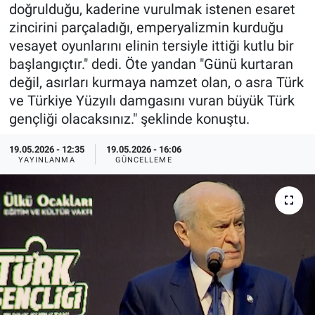
doğrulduğu, kaderine vurulmak istenen esaret
Özel Haberler
Dünya
Haber Arşivi
zincirini parçaladığı, emperyalizmin kurduğu
vesayet oyunlarını elinin tersiyle ittiği kutlu bir
Yazarlar
Medya
başlangıçtır." dedi. Öte yandan "Günü kurtaran
değil, asırları kurmaya namzet olan, o asra Türk
Özel Haberler
ve Türkiye Yüzyılı damgasını vuran büyük Türk
gençliği olacaksınız." şeklinde konuştu.
Kadın
19.05.2026 - 12:35
19.05.2026 - 16:06
YAYINLANMA
GÜNCELLEME
Erişim Bilgileri
Sağlık
Teknoloji
Ramazan