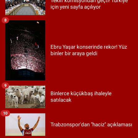
Teklif komisyondan geçti! Türkiye
için yeni sayfa açılıyor
8
Ebru Yaşar konserinde rekor! Yüz
binler bir araya geldi
9
Binlerce küçükbaş ihaleyle
satılacak
10
Trabzonspor'dan "haciz" açıklaması