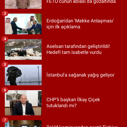
FETÖ'cünün ablası da gözaltında
3
Erdoğan'dan 'Mekke Anlaşması'
için ilk açıklama
4
Aselsan tarafından geliştirildi!
Hedefi tam isabetle vurdu
5
İstanbul'a sağanak yağış geliyor
6
CHP'li başkan İlkay Çiçek
tutuklandı mı?
7