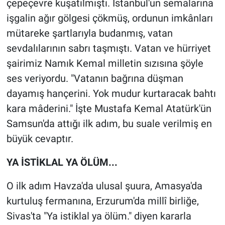
çepeçevre kuşatılmıştı. İstanbul'un semalarına
işgalin ağır gölgesi çökmüş, ordunun imkânları
mütareke şartlarıyla budanmış, vatan
sevdalılarının sabrı taşmıştı. Vatan ve hürriyet
şairimiz Namık Kemal milletin sızısına şöyle
ses veriyordu. "Vatanın bağrına düşman
dayamış hançerini. Yok mudur kurtaracak bahtı
kara mâderini." İşte Mustafa Kemal Atatürk'ün
Samsun'da attığı ilk adım, bu suale verilmiş en
büyük cevaptır.
YA İSTİKLAL YA ÖLÜM...
O ilk adım Havza'da ulusal şuura, Amasya'da
kurtuluş fermanına, Erzurum'da millî birliğe,
Sivas'ta "Ya istiklal ya ölüm." diyen kararla