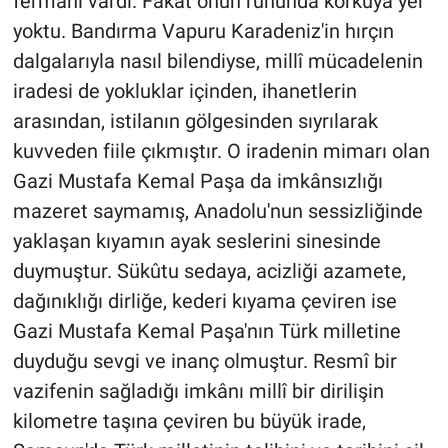
fermanı vardı. Fakat onun ruhunda korkuya yer
yoktu. Bandırma Vapuru Karadeniz'in hırçın
dalgalarıyla nasıl bilendiyse, millî mücadelenin
iradesi de yokluklar içinden, ihanetlerin
arasından, istilanın gölgesinden sıyrılarak
kuvveden fiile çıkmıştır. O iradenin mimarı olan
Gazi Mustafa Kemal Paşa da imkânsızlığı
mazeret saymamış, Anadolu'nun sessizliğinde
yaklaşan kıyamın ayak seslerini sinesinde
duymuştur. Sükûtu sedaya, acizliği azamete,
dağınıklığı dirliğe, kederi kıyama çeviren ise
Gazi Mustafa Kemal Paşa'nın Türk milletine
duyduğu sevgi ve inanç olmuştur. Resmî bir
vazifenin sağladığı imkânı millî bir dirilişin
kilometre taşına çeviren bu büyük irade,