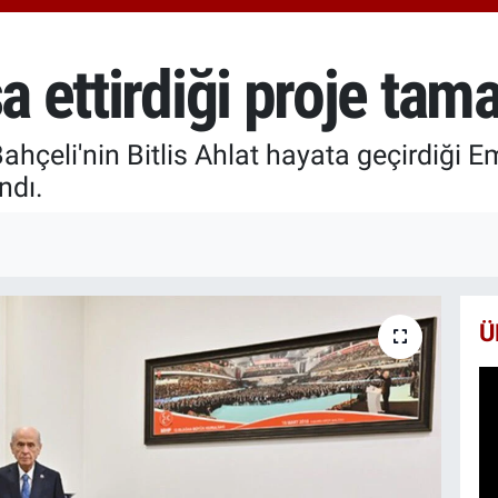
66
Bİ
13
şa ettirdiği proje ta
BI
65
çeli'nin Bitlis Ahlat hayata geçirdiği Em
ndı.
Ü