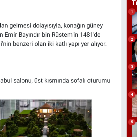
T
1
dan gelmesi dolayısıyla, konağın güney
n Emir Bayındır bin Rüstem'in 1481'de
2
in benzeri olan iki katlı yapı yer alıyor.
3
abul salonu, üst kısmında sofalı oturumu
4
5