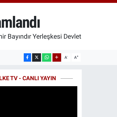
18.49
%2.12
ST100
.773
%-19
mamlandı
TCOIN
.130,04
%1.2
ir Bayındır Yerleşkesi Devlet
-
+
A
A
LKE TV - CANLI YAYIN