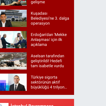
gelişme
Kuşadası
Belediyesi'ne 3. dalga
operasyon
Erdoğan'dan 'Mekke
Anlaşması' için ilk
açıklama
Aselsan tarafından
geliştirildi! Hedefi
tam isabetle vurdu
Türkiye sigorta
sektörünün aktif
büyüklüğü 4 trilyon
TL'ye yaklaştı!