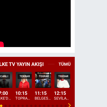
LKE TV YAYIN AKIŞI
TÜMÜ
CANLI
TEKRAR
TEKRAR
TEKRAR
CANLI
HABER
7:00
10:15
11:15
12:15
13:00
13:45
ÜLKE'DE BU SABAH
TOPRAKTAN SOFRAYA
BELGESEL: "ÜLKE'NİN ALIN TERİ"
SEVİLAY SUNGUR İLE ELİMİN BEREKETİ
ÖĞLE AJANSI
ÜLKE'DEN HABE