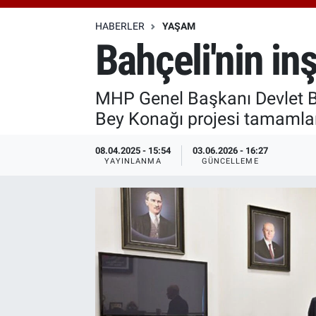
Özel Haberler
Dünya
Haber Arşivi
HABERLER
YAŞAM
Bahçeli'nin in
Yazarlar
Medya
MHP Genel Başkanı Devlet Bah
Özel Haberler
Bey Konağı projesi tamamla
Kadın
08.04.2025 - 15:54
03.06.2026 - 16:27
YAYINLANMA
GÜNCELLEME
Erişim Bilgileri
Sağlık
Teknoloji
Ramazan