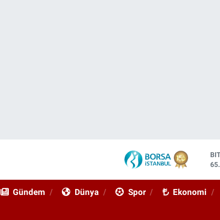
DO
47
EU
55
Gündem
Dünya
Spor
Ekonomi
ST
64
GR