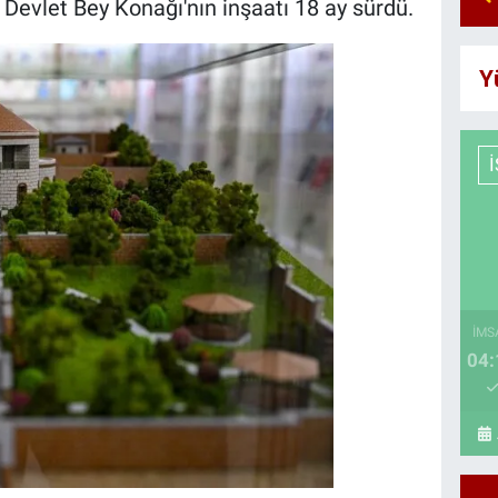
n Devlet Bey Konağı'nın inşaatı 18 ay sürdü.
Y
İMS
04: