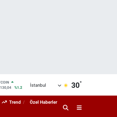
°
LAR
30
İstanbul
,7106
%0.17
RO
,1652
%0.27
Trend
Özel Haberler
ERLİN
,4046
%0.35
AM ALTIN