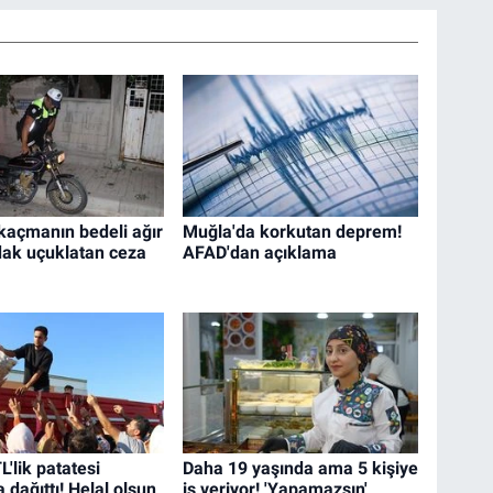
 kaçmanın bedeli ağır
Muğla'da korkutan deprem!
dak uçuklatan ceza
AFAD'dan açıklama
L'lik patatesi
Daha 19 yaşında ama 5 kişiye
dağıttı! Helal olsun
iş veriyor! 'Yapamazsın'