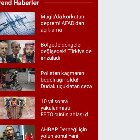
rend Haberler
Muğla'da korkutan
deprem! AFAD'dan
açıklama
Bölgede dengeler
değişecek! Türkiye de
imzaladı
Polisten kaçmanın
bedeli ağır oldu!
Dudak uçuklatan ceza
10 yıl sonra
yakalanmıştı!
FETÖ'cünün ablası da
gözaltında
AHBAP Derneği için
yolun sonu! Yeni