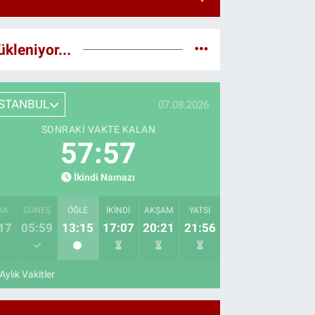
ükleniyor...
İSTANBUL
07.08.2026
SONRAKI VAKTE KALAN
57:56
İkindi Namazı
AK
GÜNEŞ
ÖĞLE
İKINDI
AKŞAM
YATSI
17
05:59
13:15
17:07
20:21
21:56
Aylık Vakitler