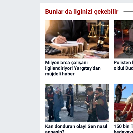
Bunlar da ilginizi çekebilir
Milyonlarca çalışanı
Polisten
ilgilendiriyor! Yargıtay'dan
oldu! Du
müjdeli haber
Kan donduran olay! Sen nasıl
150 bin T
annesin?
bedavaya 