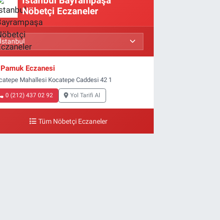
İstanbul Bayrampaşa
Nöbetçi Eczaneler
Pamuk Eczanesi
catepe Mahallesi Kocatepe Caddesi 42 1
0 (212) 437 02 92
Yol Tarifi Al
Tüm Nöbetçi Eczaneler