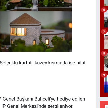
6
7
8
 Selçuklu kartalı, kuzey kısmında ise hilal
9
 Genel Başkanı Bahçeli'ye hediye edilen
HP Genel Merkezi'nde sergileniyor.