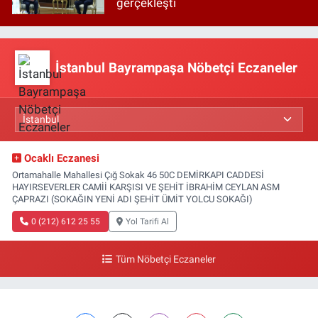
gerçekleşti
İstanbul Bayrampaşa Nöbetçi Eczaneler
Ocaklı Eczanesi
Ortamahalle Mahallesi Çığ Sokak 46 50C DEMİRKAPI CADDESİ
HAYIRSEVERLER CAMİİ KARŞISI VE ŞEHİT İBRAHİM CEYLAN ASM
ÇAPRAZI (SOKAĞIN YENİ ADI ŞEHİT ÜMİT YOLCU SOKAĞI)
0 (212) 612 25 55
Yol Tarifi Al
Tüm Nöbetçi Eczaneler