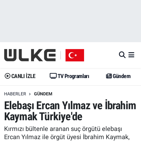
CANLI İZLE
CANLI YAYIN
Nöbetçi Eczaneler
TV Programları
TV Programları
Hava Durumu
Gündem
Gündem
İstanbul Namaz Vakitleri
Dünya
Trend
Trafik Durumu
CANLI İZLE
TV Programları
Gündem
Spor
Yaşam
Süper Lig Puan Durumu ve Fikstür
HABERLER
GÜNDEM
Elebaşı Ercan Yılmaz ve İbrahim
Erişim Bilgileri
Erişim Bilgileri
Erişim Bilgileri
Kaymak Türkiye'de
Ekonomi
Spor
Tüm Manşetler
Kırmızı bültenle aranan suç örgütü elebaşı
Trend
Ekonomi
Son Dakika Haberleri
Ercan Yılmaz ile örgüt üyesi İbrahim Kaymak,