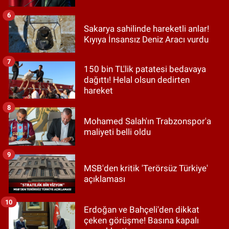
6
Sakarya sahilinde hareketli anlar!
Kıyıya İnsansız Deniz Aracı vurdu
7
150 bin TL'lik patatesi bedavaya
dağıttı! Helal olsun dedirten
hareket
8
Mohamed Salah'ın Trabzonspor'a
maliyeti belli oldu
9
MSB'den kritik 'Terörsüz Türkiye'
açıklaması
10
Erdoğan ve Bahçeli'den dikkat
çeken görüşme! Basına kapalı