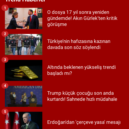
1
O dosya 17 yıl sonra yeniden
gündemde! Akın Gürlek'ten kritik
görüşme
2
Türkiye’nin hafızasına kazınan
davada son söz söylendi
3
Altında beklenen yükseliş trendi
başladı mı?
4
Trump küçük çocuğu son anda
kurtardı! Sahnede hızlı müdahale
5
Erdoğan'dan 'çerçeve yasa' mesajı