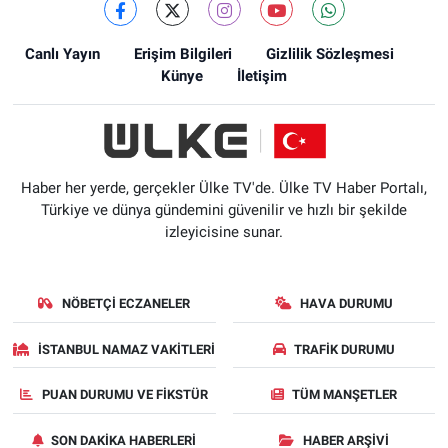
Canlı Yayın
Erişim Bilgileri
Gizlilik Sözleşmesi
Künye
İletişim
Haber her yerde, gerçekler Ülke TV'de. Ülke TV Haber Portalı,
Türkiye ve dünya gündemini güvenilir ve hızlı bir şekilde
izleyicisine sunar.
NÖBETÇI ECZANELER
HAVA DURUMU
İSTANBUL NAMAZ VAKITLERI
TRAFIK DURUMU
PUAN DURUMU VE FIKSTÜR
TÜM MANŞETLER
SON DAKIKA HABERLERI
HABER ARŞIVI