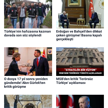
Türkiye’nin hafızasına kazınan
Erdoğan ve Bahçeli'den dikkat
davada son söz söylendi
çeken görüşme! Basına kapalı
gerçekleşti
O dosya 17 yıl sonra yeniden
MSB'den kritik 'Terörsüz
gündemde! Akın Gürlek'ten
Türkiye' açıklaması
kritik görüşme