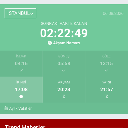
İSTANBUL
06.08.2026
SONRAKI VAKTE KALAN
02:22:48
Akşam Namazı
İMSAK
GÜNEŞ
ÖĞLE
04:16
05:58
13:15
İKINDI
AKŞAM
YATSI
17:08
20:23
21:57
Aylık Vakitler
Trend Haberler