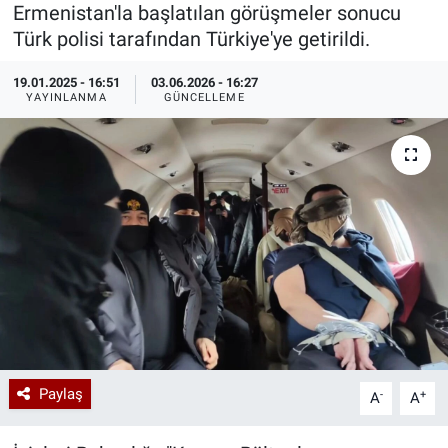
Ermenistan'la başlatılan görüşmeler sonucu
Özel Haberler
Dünya
Haber Arşivi
Türk polisi tarafından Türkiye'ye getirildi.
19.01.2025 - 16:51
03.06.2026 - 16:27
Yazarlar
Medya
YAYINLANMA
GÜNCELLEME
Özel Haberler
Kadın
Erişim Bilgileri
Sağlık
Teknoloji
Ramazan
Paylaş
-
+
A
A