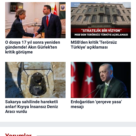
O dosya 17 yıl sonra yeniden
MSB'den kritik 'Terörsüz
gündemde! Akın Gürlek'ten
Türkiye' açıklaması
kritik görüşme
Sakarya sahilinde hareketli
Erdoğan'dan 'çerçeve yasa'
anlar! Kıyıya İnsansız Deniz
mesajı
Aracı vurdu
Yorumlar