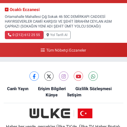
Ocaklı Eczanesi
Ortamahalle Mahallesi Çığ Sokak 46 50C DEMİRKAPI CADDESİ
HAYIRSEVERLER CAMİİ KARŞISI VE ŞEHİT İBRAHİM CEYLAN ASM
ÇAPRAZI (SOKAĞIN YENİ ADI ŞEHİT ÜMİT YOLCU SOKAĞI)
0 (212) 612 25 55
Yol Tarifi Al
Tüm Nöbetçi Eczaneler
Canlı Yayın
Erişim Bilgileri
Gizlilik Sözleşmesi
Künye
İletişim
Haber her yerde, gerçekler Ülke TV'de. Ülke TV Haber Portalı,