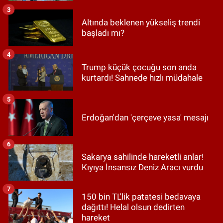
3
Altında beklenen yükseliş trendi
başladı mı?
4
Trump küçük çocuğu son anda
kurtardı! Sahnede hızlı müdahale
5
Erdoğan'dan 'çerçeve yasa' mesajı
6
Sakarya sahilinde hareketli anlar!
Kıyıya İnsansız Deniz Aracı vurdu
7
150 bin TL'lik patatesi bedavaya
dağıttı! Helal olsun dedirten
hareket