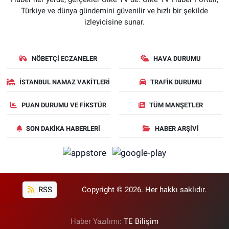
Türkiye ve dünya gündemini güvenilir ve hızlı bir şekilde
izleyicisine sunar.
NÖBETÇI ECZANELER
HAVA DURUMU
İSTANBUL NAMAZ VAKITLERI
TRAFIK DURUMU
PUAN DURUMU VE FIKSTÜR
TÜM MANŞETLER
SON DAKIKA HABERLERI
HABER ARŞIVI
RSS
Copyright © 2026. Her hakkı saklıdır.
Haber Yazılımı:
TE Bilişim