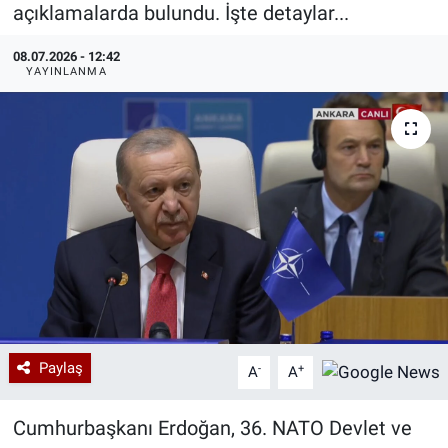
açıklamalarda bulundu. İşte detaylar...
Özel Haberler
Dünya
Haber Arşivi
08.07.2026 - 12:42
YAYINLANMA
Yazarlar
Medya
Özel Haberler
Kadın
Erişim Bilgileri
Sağlık
Teknoloji
Paylaş
-
+
A
A
Ramazan
Cumhurbaşkanı Erdoğan, 36. NATO Devlet ve