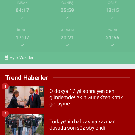
İMSAK
GÜNEŞ
ÖĞLE
04:17
05:59
13:15
İKINDI
AKŞAM
YATSI
17:07
20:21
21:56
Aylık Vakitler
Trend Haberler
1
O dosya 17 yıl sonra yeniden
gündemde! Akın Gürlek'ten kritik
görüşme
2
Türkiye’nin hafızasına kazınan
davada son söz söylendi