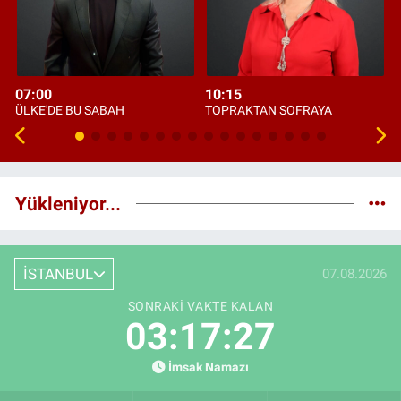
07:00
10:15
ÜLKE'DE BU SABAH
TOPRAKTAN SOFRAYA
Yükleniyor...
İSTANBUL
07.08.2026
SONRAKI VAKTE KALAN
03:17:26
İmsak Namazı