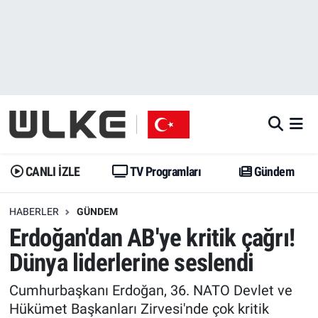
CANLI İZLE
CANLI YAYIN
Nöbetçi Eczaneler
TV Programları
TV Programları
Hava Durumu
Gündem
Gündem
İstanbul Namaz Vakitleri
Dünya
Trend
Trafik Durumu
CANLI İZLE
TV Programları
Gündem
Spor
Yaşam
Süper Lig Puan Durumu ve Fikstür
HABERLER
GÜNDEM
Erdoğan'dan AB'ye kritik çağrı!
Erişim Bilgileri
Erişim Bilgileri
Erişim Bilgileri
Dünya liderlerine seslendi
Ekonomi
Spor
Tüm Manşetler
Cumhurbaşkanı Erdoğan, 36. NATO Devlet ve
Trend
Ekonomi
Son Dakika Haberleri
Hükümet Başkanları Zirvesi'nde çok kritik