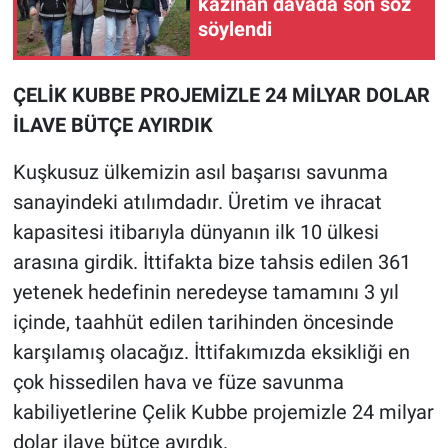
kazınan davada son söz
söylendi
ÇELİK KUBBE PROJEMİZLE 24 MİLYAR DOLAR
İLAVE BÜTÇE AYIRDIK
Kuşkusuz ülkemizin asıl başarısı savunma
sanayindeki atılımdadır. Üretim ve ihracat
kapasitesi itibarıyla dünyanın ilk 10 ülkesi
arasına girdik. İttifakta bize tahsis edilen 361
yetenek hedefinin neredeyse tamamını 3 yıl
içinde, taahhüt edilen tarihinden öncesinde
karşılamış olacağız. İttifakımızda eksikliği en
çok hissedilen hava ve füze savunma
kabiliyetlerine Çelik Kubbe projemizle 24 milyar
dolar ilave bütçe ayırdık.