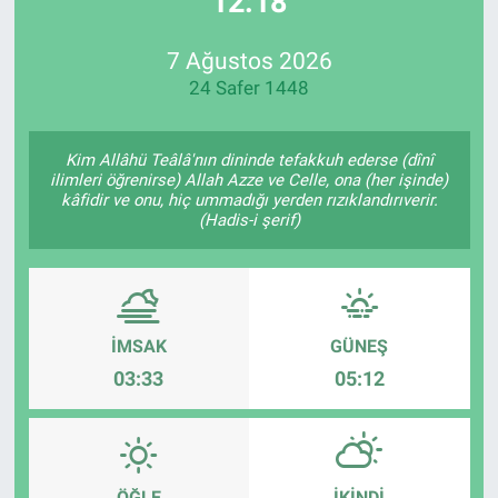
12:18
Özel Haberler
Dünya
Haber Arşivi
7 Ağustos 2026
24 Safer 1448
Yazarlar
Medya
Özel Haberler
Kim Allâhü Teâlâ'nın dininde tefakkuh ederse (dînî
ilimleri öğrenirse) Allah Azze ve Celle, ona (her işinde)
kâfidir ve onu, hiç ummadığı yerden rızıklandırıverir.
Kadın
(Hadis-i şerif)
Erişim Bilgileri
Sağlık
İMSAK
GÜNEŞ
03:33
05:12
Teknoloji
Ramazan
ÖĞLE
İKINDI