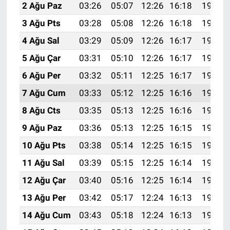
2 Ağu Paz
03:26
05:07
12:26
16:18
19:35
3 Ağu Pts
03:28
05:08
12:26
16:18
19:34
4 Ağu Sal
03:29
05:09
12:26
16:17
19:33
5 Ağu Çar
03:31
05:10
12:26
16:17
19:31
6 Ağu Per
03:32
05:11
12:25
16:17
19:30
7 Ağu Cum
03:33
05:12
12:25
16:16
19:29
8 Ağu Cts
03:35
05:13
12:25
16:16
19:28
9 Ağu Paz
03:36
05:13
12:25
16:15
19:27
10 Ağu Pts
03:38
05:14
12:25
16:15
19:25
11 Ağu Sal
03:39
05:15
12:25
16:14
19:24
12 Ağu Çar
03:40
05:16
12:25
16:14
19:23
13 Ağu Per
03:42
05:17
12:24
16:13
19:22
14 Ağu Cum
03:43
05:18
12:24
16:13
19:20