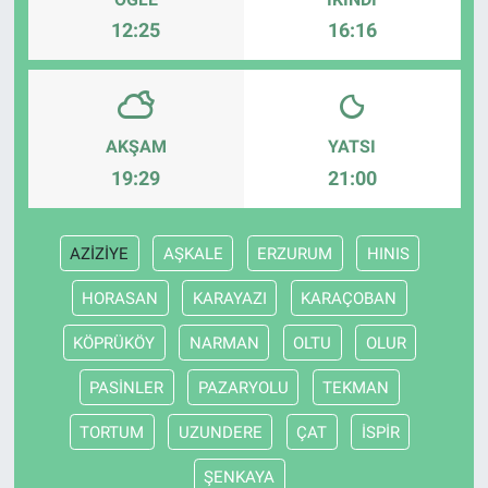
12:25
16:16
AKŞAM
YATSI
19:29
21:00
AZİZİYE
AŞKALE
ERZURUM
HINIS
HORASAN
KARAYAZI
KARAÇOBAN
KÖPRÜKÖY
NARMAN
OLTU
OLUR
PASİNLER
PAZARYOLU
TEKMAN
TORTUM
UZUNDERE
ÇAT
İSPİR
ŞENKAYA