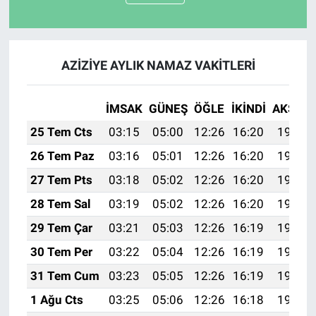
AZİZİYE AYLIK NAMAZ VAKITLERI
İMSAK
GÜNEŞ
ÖĞLE
İKINDI
AKŞAM
25 Tem Cts
03:15
05:00
12:26
16:20
19:42
26 Tem Paz
03:16
05:01
12:26
16:20
19:41
27 Tem Pts
03:18
05:02
12:26
16:20
19:41
28 Tem Sal
03:19
05:02
12:26
16:20
19:40
29 Tem Çar
03:21
05:03
12:26
16:19
19:39
30 Tem Per
03:22
05:04
12:26
16:19
19:38
31 Tem Cum
03:23
05:05
12:26
16:19
19:37
1 Ağu Cts
03:25
05:06
12:26
16:18
19:36