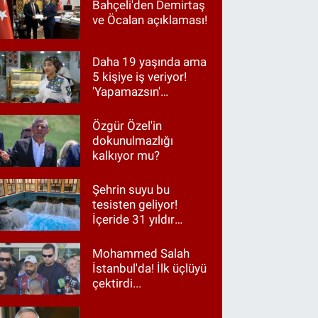
Bahçeli'den Demirtaş
ve Öcalan açıklaması!
Daha 19 yaşında ama
5 kişiye iş veriyor!
'Yapamazsın'
diyenlere en güzel
cevap
Özgür Özel'in
dokunulmazlığı
kalkıyor mu?
Şehrin suyu bu
tesisten geliyor!
İçeride 31 yıldır
Kur’an okunuyor
Mohammed Salah
İstanbul'da! İlk üçlüyü
çektirdi...