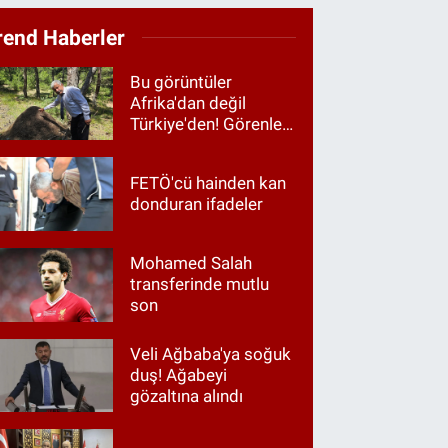
rend Haberler
Bu görüntüler
Afrika'dan değil
Türkiye'den! Görenler
hayrete düştü
FETÖ'cü hainden kan
donduran ifadeler
Mohamed Salah
transferinde mutlu
son
Veli Ağbaba'ya soğuk
duş! Ağabeyi
gözaltına alındı