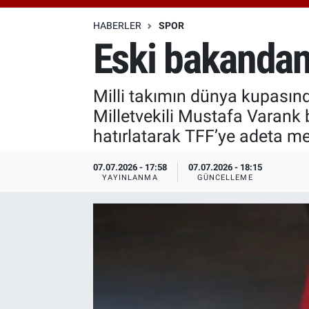
Özel Haberler
Dünya
Haber Arşivi
HABERLER
SPOR
Eski bakandan
Yazarlar
Medya
Milli takımın dünya kupasınd
Özel Haberler
Milletvekili Mustafa Varank 
Kadın
hatırlatarak TFF’ye adeta me
Erişim Bilgileri
07.07.2026 - 17:58
07.07.2026 - 18:15
YAYINLANMA
GÜNCELLEME
Sağlık
Teknoloji
Ramazan