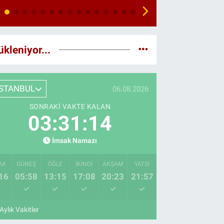
ükleniyor...
İSTANBUL
06.08.2026
SONRAKI VAKTE KALAN
03:31:13
İmsak Namazı
AK
GÜNEŞ
ÖĞLE
İKINDI
AKŞAM
YATSI
16
05:58
13:15
17:08
20:23
21:57
Aylık Vakitler