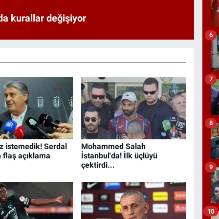
a kurallar değişiyor
6
7
8
iz istemedik! Serdal
Mohammed Salah
n flaş açıklama
İstanbul'da! İlk üçlüyü
çektirdi...
9
10