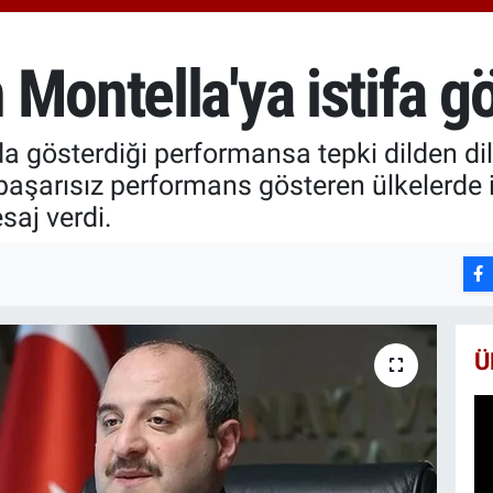
652
BİS
13.
 Montella'ya istifa 
BIT
64.
a gösterdiği performansa tepki dilden dil
başarısız performans gösteren ülkelerde i
saj verdi.
Ü