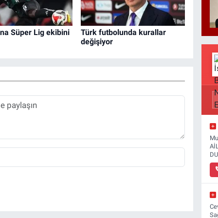
na Süper Lig ekibini
Türk futbolunda kurallar
değişiyor
Mu
Aİ
DU
Ce
Sa