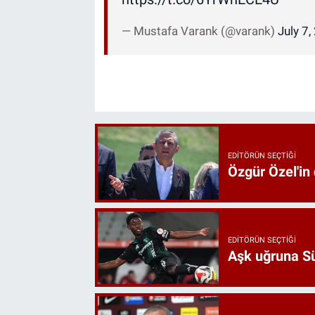
— Mustafa Varank (@varank)
July 7,
EDITÖRÜN SEÇTIĞI
Özgür Özel'in
EDITÖRÜN SEÇTIĞI
Aşk uğruna Süp