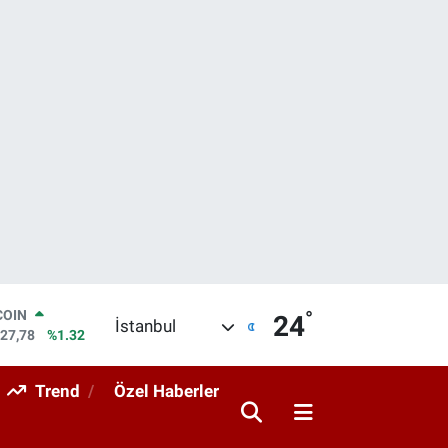
°
LAR
24
İstanbul
5894
%0.08
RO
0398
%-0.02
Trend
Özel Haberler
RLİN
1581
%0.16
M ALTIN