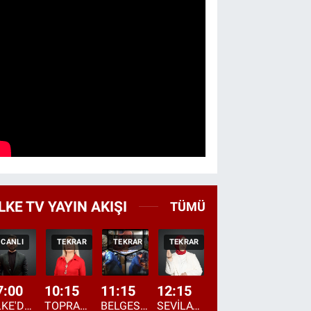
LKE TV YAYIN AKIŞI
TÜMÜ
CANLI
TEKRAR
TEKRAR
TEKRAR
CANLI
HABER
7:00
10:15
11:15
12:15
13:00
13:45
ÜLKE'DE BU SABAH
TOPRAKTAN SOFRAYA
BELGESEL: "ÜLKE'NİN ALIN TERİ"
SEVİLAY SUNGUR İLE ELİMİN BEREKETİ
ÖĞLE AJANSI
ÜLKE'DEN HABE