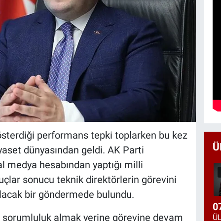
sterdiği performans tepki toplarken bu kez
Ü
yaset dünyasından geldi. AK Parti
al medya hesabından yaptığı milli
çlar sonucu teknik direktörlerin görevini
ulacak bir göndermede bulundu.
0
rin sorumluluk almak yerine görevine devam