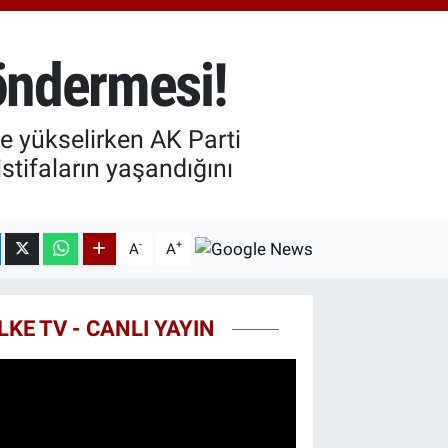
7.85
%0.54
T100
703
%11
göndermesi!
COIN
927,78
%1.32
e yükselirken AK Parti
stifaların yaşandığını
-
+
A
A
LKE TV - CANLI YAYIN