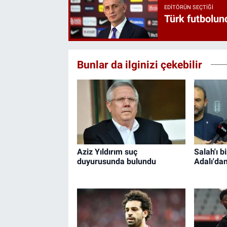
EDITÖRÜN SEÇTIĞI
Türk futbolund
Bunlar da ilginizi çekebilir
Aziz Yıldırım suç
Salah'ı b
duyurusunda bulundu
Adalı'da