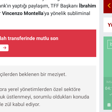
rank'ın yaptığı paylaşım, TFF Başkanı
İbrahim
r
Vincenzo Montella
'ya yönelik subliminal
Y
h transferinde mutlu son
e
tçilerden beklenen bir meziyet.
İMS
04:
pora yerel yönetimlerden özel sektöre
uluk üstlenmeyi, sorumlu oldukları konuda
e zül kabul ediyor.