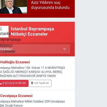
Aziz Yıldırım suç
duyurusunda bulundu
İstanbul Bayrampaşa
Nöbetçi Eczaneler
Haliloğlu Eczanesi
ratpaşa Mahallesi 106. Sokak 11 A MURATPAŞA
LE SAĞLIĞI MERKEZİ KARŞISI ULUYOL-BEREÇ
RAĞININ ALTI PASHADOR AVM'YE YAKIN
0 (212) 614 99 90
Yol Tarifi Al
Cevatpaşa Eczanesi
vatpaşa Mahallesi Millet Caddesi 209 Cevatpaşa
ğlık Ocağı Karşısı