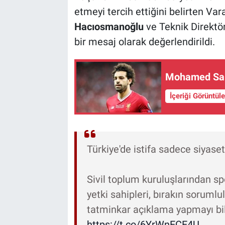
etmeyi tercih ettiğini belirten Va
Hacıosmanoğlu
ve Teknik Direktö
bir mesaj olarak değerlendirildi.
Mohamed Sala
İçeriği Görüntül
Türkiye'de istifa sadece siyase
Sivil toplum kuruluşlarından s
yetki sahipleri, bırakın soruml
tatminkar açıklama yapmayı bil
https://t.co/6YrWnECE4U