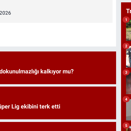
T
 2026
1
2
 dokunulmazlığı kalkıyor mu?
3
4
er Lig ekibini terk etti
5