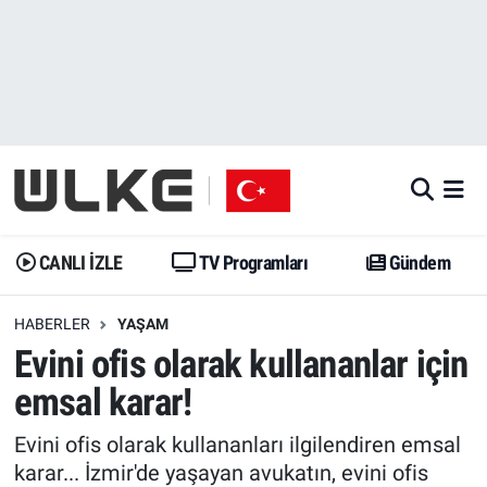
CANLI İZLE
CANLI YAYIN
Nöbetçi Eczaneler
TV Programları
TV Programları
Hava Durumu
Gündem
Gündem
İstanbul Namaz Vakitleri
Dünya
Trend
Trafik Durumu
CANLI İZLE
TV Programları
Gündem
Spor
Yaşam
Süper Lig Puan Durumu ve Fikstür
HABERLER
YAŞAM
Evini ofis olarak kullananlar için
Erişim Bilgileri
Erişim Bilgileri
Erişim Bilgileri
emsal karar!
Ekonomi
Spor
Tüm Manşetler
Evini ofis olarak kullananları ilgilendiren emsal
Trend
Ekonomi
Son Dakika Haberleri
karar... İzmir'de yaşayan avukatın, evini ofis