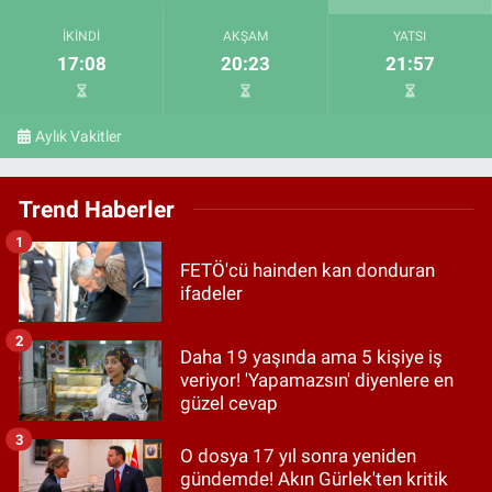
İKINDI
AKŞAM
YATSI
17:08
20:23
21:57
Aylık Vakitler
Trend Haberler
1
FETÖ'cü hainden kan donduran
ifadeler
2
Daha 19 yaşında ama 5 kişiye iş
veriyor! 'Yapamazsın' diyenlere en
güzel cevap
3
O dosya 17 yıl sonra yeniden
gündemde! Akın Gürlek'ten kritik