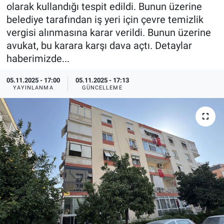
olarak kullandığı tespit edildi. Bunun üzerine
Özel Haberler
Dünya
Haber Arşivi
belediye tarafından iş yeri için çevre temizlik
vergisi alınmasına karar verildi. Bunun üzerine
Yazarlar
Medya
avukat, bu karara karşı dava açtı. Detaylar
haberimizde...
Özel Haberler
05.11.2025 - 17:00
05.11.2025 - 17:13
YAYINLANMA
GÜNCELLEME
Kadın
Erişim Bilgileri
Sağlık
Teknoloji
Ramazan