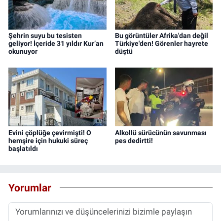
Şehrin suyu bu tesisten
Bu görüntüler Afrika'dan değil
geliyor! İçeride 31 yıldır Kur’an
Türkiye'den! Görenler hayrete
okunuyor
düştü
Evini çöplüğe çevirmişti! O
Alkollü sürücünün savunması
hemşire için hukuki süreç
pes dedirtti!
başlatıldı
Yorumlar