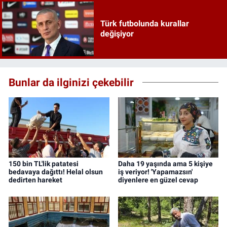
Türk futbolunda kurallar
değişiyor
Bunlar da ilginizi çekebilir
150 bin TL'lik patatesi
Daha 19 yaşında ama 5 kişiye
bedavaya dağıttı! Helal olsun
iş veriyor! 'Yapamazsın'
dedirten hareket
diyenlere en güzel cevap