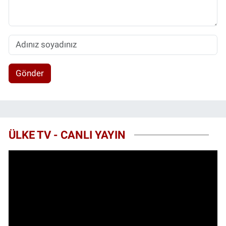
Gönder
ÜLKE TV - CANLI YAYIN