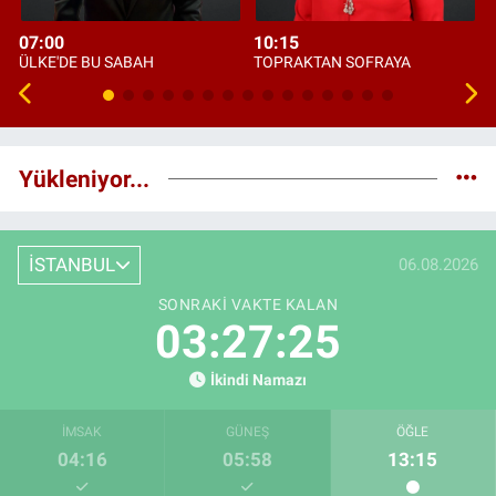
07:00
10:15
ÜLKE'DE BU SABAH
TOPRAKTAN SOFRAYA
Yükleniyor...
İSTANBUL
06.08.2026
SONRAKI VAKTE KALAN
03:27:25
İkindi Namazı
İMSAK
GÜNEŞ
ÖĞLE
04:16
05:58
13:15