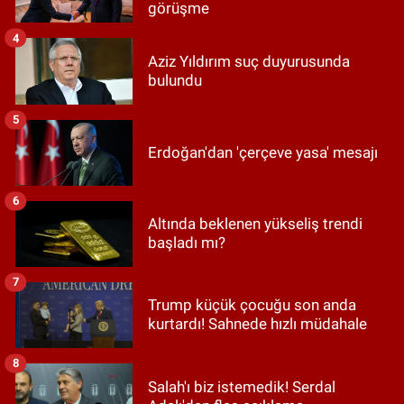
görüşme
4
Aziz Yıldırım suç duyurusunda
bulundu
5
Erdoğan'dan 'çerçeve yasa' mesajı
6
Altında beklenen yükseliş trendi
başladı mı?
7
Trump küçük çocuğu son anda
kurtardı! Sahnede hızlı müdahale
8
Salah'ı biz istemedik! Serdal