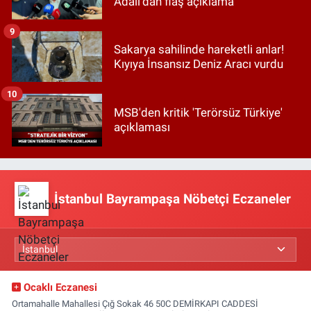
Adalı'dan flaş açıklama
9
Sakarya sahilinde hareketli anlar!
Kıyıya İnsansız Deniz Aracı vurdu
10
MSB'den kritik 'Terörsüz Türkiye'
açıklaması
İstanbul Bayrampaşa Nöbetçi Eczaneler
Ocaklı Eczanesi
Ortamahalle Mahallesi Çığ Sokak 46 50C DEMİRKAPI CADDESİ