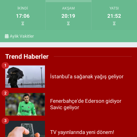
İKINDI
AKŞAM
YATSI
17:06
20:19
21:52
Aylık Vakitler
Trend Haberler
1
İstanbul'a sağanak yağış geliyor
2
Fenerbahçe'de Ederson gidiyor
Savic geliyor
3
TV yayınlarında yeni dönem!