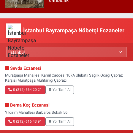
satılacak
İstanbul Bayrampaşa Nöbetçi Eczaneler
Sevda Eczanesi
Muratpaşa Mahallesi Kamil Caddesi 107A Ulubatlı Sağlık Ocağı Çapraz
Karşısı,Muratpaşa Muhtarlığı Çaprazı
0 (212) 564 20 21
Yol Tarifi Al
Berna Koç Eczanesi
Yıldırım Mahallesi Barbaros Sokak 56
0 (212) 616 43 91
Yol Tarifi Al