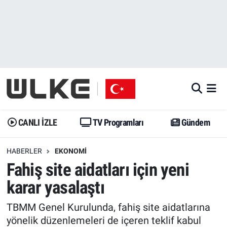
CANLI İZLE
CANLI YAYIN
Nöbetçi Eczaneler
TV Programları
TV Programları
Hava Durumu
Gündem
Gündem
İstanbul Namaz Vakitleri
Dünya
Trend
Trafik Durumu
CANLI İZLE
TV Programları
Gündem
Spor
Yaşam
Süper Lig Puan Durumu ve Fikstür
HABERLER
EKONOMI
Fahiş site aidatları için yeni
Erişim Bilgileri
Erişim Bilgileri
Erişim Bilgileri
karar yasalaştı
Ekonomi
Spor
Tüm Manşetler
TBMM Genel Kurulunda, fahiş site aidatlarına
Trend
Ekonomi
Son Dakika Haberleri
yönelik düzenlemeleri de içeren teklif kabul