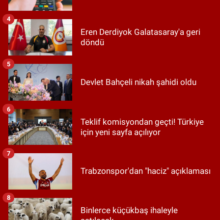
4
Eren Derdiyok Galatasaray'a geri
döndü
5
Devlet Bahçeli nikah şahidi oldu
6
Teklif komisyondan geçti! Türkiye
için yeni sayfa açılıyor
7
Trabzonspor'dan "haciz" açıklaması
8
Binlerce küçükbaş ihaleyle