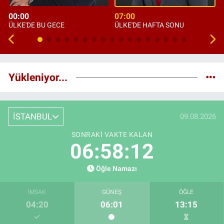
00:00
07:00
ÜLKE'DE BU GECE
ÜLKE'DE HAFTA SONU
Yükleniyor...
İSTANBUL
09.08.2026
SONRAKI VAKTE KALAN
06:58:11
Öğle Namazı
İMSAK
GÜNEŞ
ÖĞLE
04:20
06:01
13:15