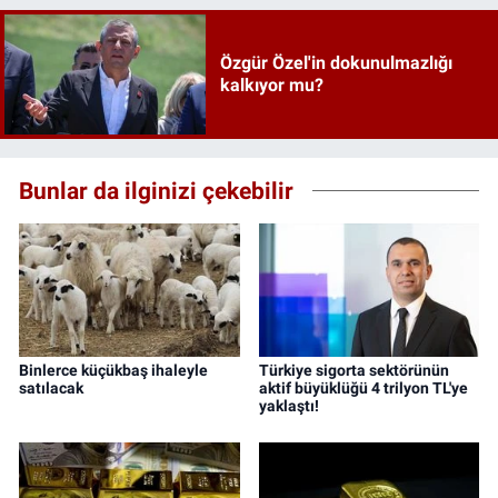
Özgür Özel'in dokunulmazlığı
kalkıyor mu?
Bunlar da ilginizi çekebilir
Binlerce küçükbaş ihaleyle
Türkiye sigorta sektörünün
satılacak
aktif büyüklüğü 4 trilyon TL'ye
yaklaştı!