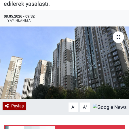
edilerek yasalaştı.
Özel Haberler
Dünya
Haber Arşivi
08.05.2026 - 09:32
YAYINLANMA
Yazarlar
Medya
Özel Haberler
Kadın
Erişim Bilgileri
Sağlık
Teknoloji
Paylaş
-
+
A
A
Ramazan