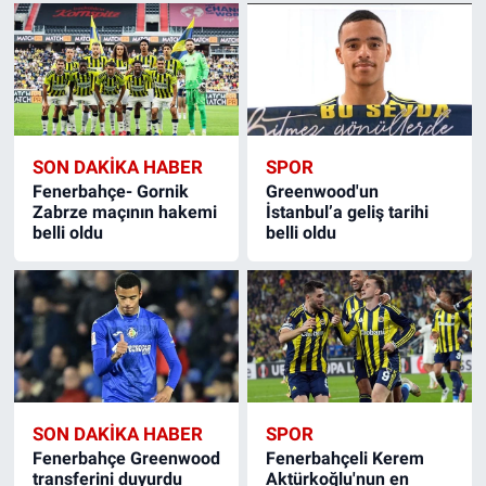
SON DAKIKA HABER
SPOR
Fenerbahçe- Gornik
Greenwood'un
Zabrze maçının hakemi
İstanbul’a geliş tarihi
belli oldu
belli oldu
SON DAKIKA HABER
SPOR
Fenerbahçe Greenwood
Fenerbahçeli Kerem
transferini duyurdu
Aktürkoğlu'nun en