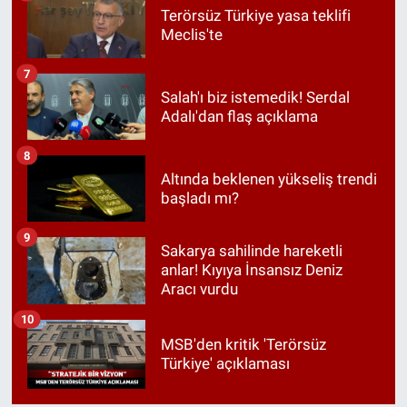
Terörsüz Türkiye yasa teklifi
Meclis'te
7
Salah'ı biz istemedik! Serdal
Adalı'dan flaş açıklama
8
Altında beklenen yükseliş trendi
başladı mı?
9
Sakarya sahilinde hareketli
anlar! Kıyıya İnsansız Deniz
Aracı vurdu
10
MSB'den kritik 'Terörsüz
Türkiye' açıklaması