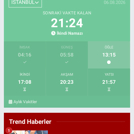
İSTANBUL
06.08.2026
SONRAKI VAKTE KALAN
21:23
İkindi Namazı
İMSAK
GÜNEŞ
ÖĞLE
04:16
05:58
13:15
İKINDI
AKŞAM
YATSI
17:08
20:23
21:57
Aylık Vakitler
Trend Haberler
1