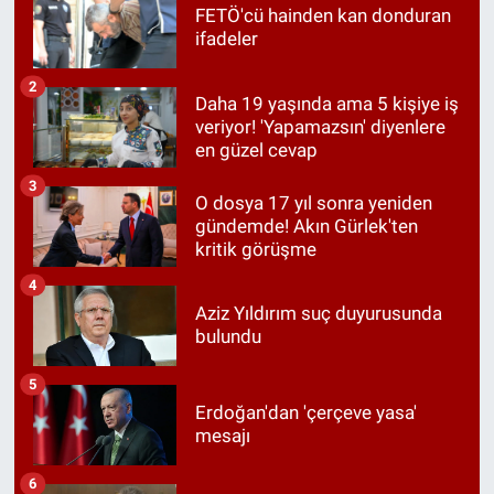
FETÖ'cü hainden kan donduran
ifadeler
2
Daha 19 yaşında ama 5 kişiye iş
veriyor! 'Yapamazsın' diyenlere
en güzel cevap
3
O dosya 17 yıl sonra yeniden
gündemde! Akın Gürlek'ten
kritik görüşme
4
Aziz Yıldırım suç duyurusunda
bulundu
5
Erdoğan'dan 'çerçeve yasa'
mesajı
6