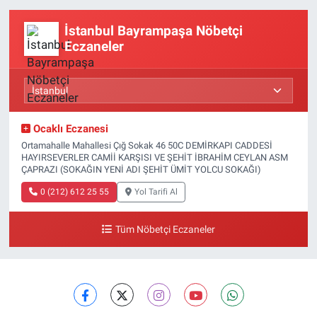
İstanbul Bayrampaşa Nöbetçi
Eczaneler
Ocaklı Eczanesi
Ortamahalle Mahallesi Çığ Sokak 46 50C DEMİRKAPI CADDESİ
HAYIRSEVERLER CAMİİ KARŞISI VE ŞEHİT İBRAHİM CEYLAN ASM
ÇAPRAZI (SOKAĞIN YENİ ADI ŞEHİT ÜMİT YOLCU SOKAĞI)
0 (212) 612 25 55
Yol Tarifi Al
Tüm Nöbetçi Eczaneler