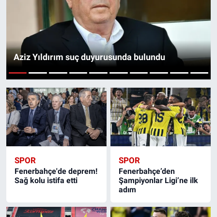
Özel Haberler
Dünya
Haber Arşivi
Yazarlar
Medya
Aziz Yıldırım suç duyurusunda bulundu
Özel Haberler
1
2
3
4
5
6
7
8
9
10
Kadın
Erişim Bilgileri
Sağlık
SPOR
SPOR
Teknoloji
Fenerbahçe'de deprem!
Fenerbahçe’den
Sağ kolu istifa etti
Şampiyonlar Ligi’ne ilk
adım
Ramazan