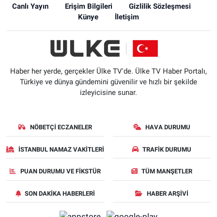
Canlı Yayın
Erişim Bilgileri
Gizlilik Sözleşmesi
Künye
İletişim
Haber her yerde, gerçekler Ülke TV'de. Ülke TV Haber Portalı,
Türkiye ve dünya gündemini güvenilir ve hızlı bir şekilde
izleyicisine sunar.
NÖBETÇI ECZANELER
HAVA DURUMU
İSTANBUL NAMAZ VAKITLERI
TRAFIK DURUMU
PUAN DURUMU VE FIKSTÜR
TÜM MANŞETLER
SON DAKIKA HABERLERI
HABER ARŞIVI