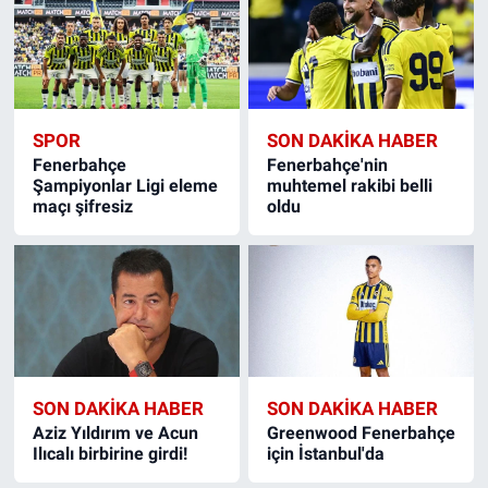
SPOR
SON DAKIKA HABER
Fenerbahçe
Fenerbahçe'nin
Şampiyonlar Ligi eleme
muhtemel rakibi belli
maçı şifresiz
oldu
SON DAKIKA HABER
SON DAKIKA HABER
Aziz Yıldırım ve Acun
Greenwood Fenerbahçe
Ilıcalı birbirine girdi!
için İstanbul'da