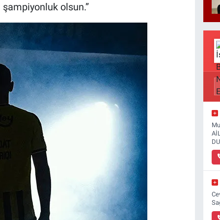
u şampiyonluk olsun.”
Mu
Aİ
DU
Ce
Sa