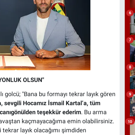
6
7
8
YONLUK OLSUN"
 golcü; "Bana bu formayı tekrar layık gören
9
sevgili Hocamız İsmail Kartal’a, tüm
a canıgönülden teşekkür ederim
. Bu arma
avaştan kaçmayacağıma emin olabilirsiniz.
10
 tekrar layık olacağımı şimdiden