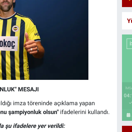
Y
NLUK" MESAJI
İMS
04:
tıldığı imza töreninde açıklama yapan
sonu şampiyonluk olsun"
ifadelerini kullandı.
şu ifadelere yer verildi: