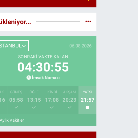
ükleniyor...
İSTANBUL
06.08.2026
SONRAKI VAKTE KALAN
04:30:54
İmsak Namazı
AK
GÜNEŞ
ÖĞLE
İKINDI
AKŞAM
YATSI
16
05:58
13:15
17:08
20:23
21:57
Aylık Vakitler