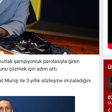
mutlak şampiyonluk parolasıyla giren
Ü
unu çözmek için adım attı.
at Muriqi ile 3 yıllık sözleşme imzaladığını
0