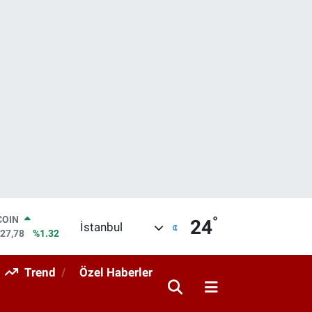
°
LAR
24
İstanbul
5894
%0.08
RO
0398
%-0.02
Trend
Özel Haberler
RLİN
1581
%0.16
M ALTIN