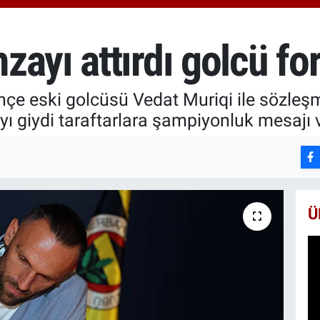
650
BİS
13.
ayı attırdı golcü fo
BIT
64.
hçe eski golcüsü Vedat Muriqi ile sözleş
ı giydi taraftarlara şampiyonluk mesajı v
Ü