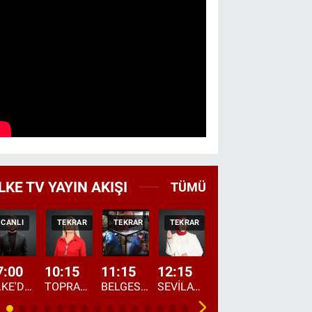
LKE TV YAYIN AKIŞI
TÜMÜ
CANLI
TEKRAR
TEKRAR
TEKRAR
CANLI
HABER
7:00
10:15
11:15
12:15
13:00
13:45
ÜLKE'DE BU SABAH
TOPRAKTAN SOFRAYA
BELGESEL: "ÜLKE'NİN ALIN TERİ"
SEVİLAY SUNGUR İLE ELİMİN BEREKETİ
ÖĞLE AJANSI
ÜLKE'DEN HABE