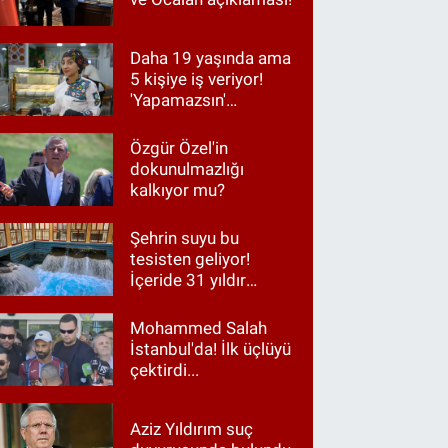
Daha 19 yaşında ama
5 kişiye iş veriyor!
'Yapamazsın'
diyenlere en güzel
cevap
Özgür Özel'in
dokunulmazlığı
kalkıyor mu?
Şehrin suyu bu
tesisten geliyor!
İçeride 31 yıldır
Kur’an okunuyor
Mohammed Salah
İstanbul'da! İlk üçlüyü
çektirdi...
Aziz Yıldırım suç