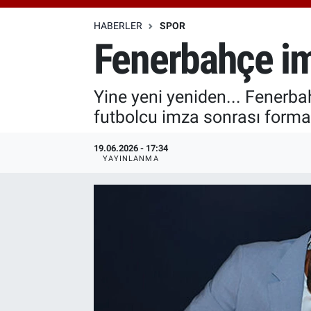
Özel Haberler
Dünya
Haber Arşivi
HABERLER
SPOR
Fenerbahçe imz
Yazarlar
Medya
Yine yeni yeniden... Fenerba
Özel Haberler
futbolcu imza sonrası formay
Kadın
19.06.2026 - 17:34
YAYINLANMA
Erişim Bilgileri
Sağlık
Teknoloji
Ramazan