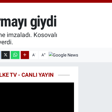
8.83
%4.44
T100
703
%11
rmayı giydi
COIN
927,78
%1.32
me imzaladı. Kosovalı
erdi.
-
+
A
A
LKE TV - CANLI YAYIN