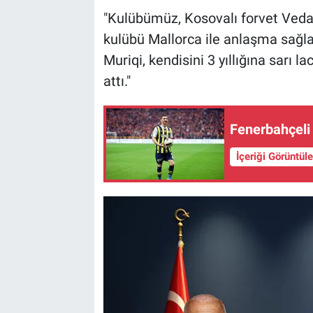
"Kulübümüz, Kosovalı forvet Veda
kulübü Mallorca ile anlaşma sağl
Muriqi, kendisini 3 yıllığına sarı 
attı."
Fenerbahçeli
İçeriği Görüntül