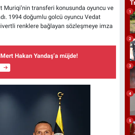
T
t Muriqi’nin transferi konusunda oyuncu ve
1
adı. 1994 doğumlu golcü oyuncu Vedat
lacivertli renklere bağlayan sözleşmeye imza
2
 Mert Hakan Yandaş’a müjde!
3
e
4
5