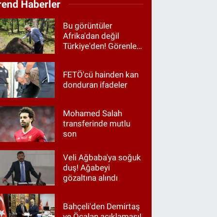
rend Haberler
Bu görüntüler
Afrika'dan değil
Türkiye'den! Görenler
hayrete düştü
FETÖ'cü hainden kan
donduran ifadeler
Mohamed Salah
transferinde mutlu
son
Veli Ağbaba'ya soğuk
duş! Ağabeyi
gözaltına alındı
Bahçeli'den Demirtaş
ve Öcalan açıklaması!