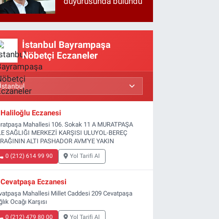
duyurusunda bulundu
İstanbul Bayrampaşa
Nöbetçi Eczaneler
Haliloğlu Eczanesi
ratpaşa Mahallesi 106. Sokak 11 A MURATPAŞA
LE SAĞLIĞI MERKEZİ KARŞISI ULUYOL-BEREÇ
RAĞININ ALTI PASHADOR AVM'YE YAKIN
0 (212) 614 99 90
Yol Tarifi Al
Cevatpaşa Eczanesi
vatpaşa Mahallesi Millet Caddesi 209 Cevatpaşa
ğlık Ocağı Karşısı
0 (212) 479 80 00
Yol Tarifi Al