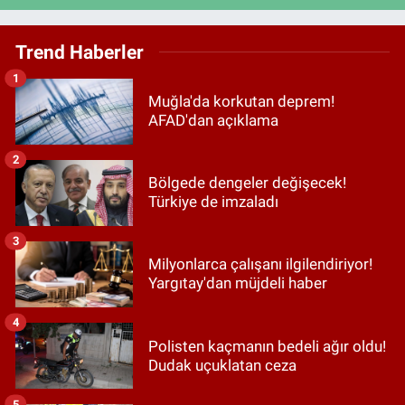
Trend Haberler
1
Muğla'da korkutan deprem!
AFAD'dan açıklama
2
Bölgede dengeler değişecek!
Türkiye de imzaladı
3
Milyonlarca çalışanı ilgilendiriyor!
Yargıtay'dan müjdeli haber
4
Polisten kaçmanın bedeli ağır oldu!
Dudak uçuklatan ceza
5