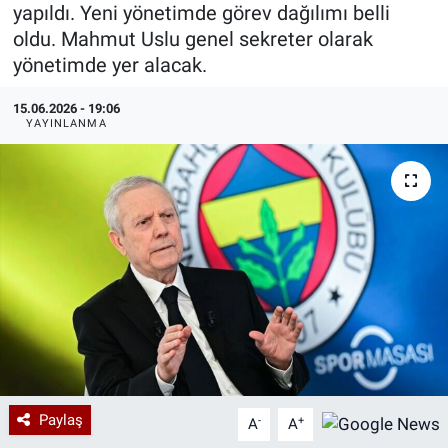
yapıldı. Yeni yönetimde görev dağılımı belli
Özel Haberler
Dünya
Haber Arşivi
oldu. Mahmut Uslu genel sekreter olarak
yönetimde yer alacak.
Yazarlar
Medya
15.06.2026 - 19:06
YAYINLANMA
Özel Haberler
Kadın
Erişim Bilgileri
Sağlık
Teknoloji
Ramazan
Paylaş
-
+
A
A