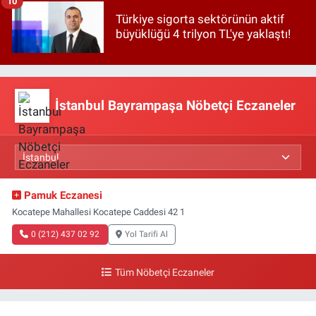
10
Türkiye sigorta sektörünün aktif
büyüklüğü 4 trilyon TL'ye yaklaştı!
İstanbul Bayrampaşa Nöbetçi Eczaneler
Pamuk Eczanesi
Kocatepe Mahallesi Kocatepe Caddesi 42 1
0 (212) 437 02 92
Yol Tarifi Al
Tüm Nöbetçi Eczaneler