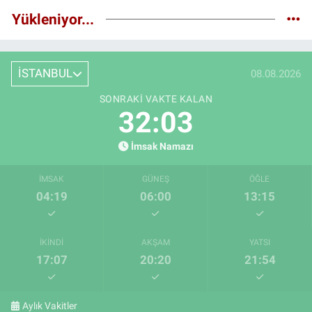
Yükleniyor...
İSTANBUL
08.08.2026
SONRAKI VAKTE KALAN
32:02
İmsak Namazı
İMSAK
GÜNEŞ
ÖĞLE
04:19
06:00
13:15
İKINDI
AKŞAM
YATSI
17:07
20:20
21:54
Aylık Vakitler