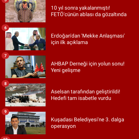
10 yıl sonra yakalanmıştı!
FETÖ'cünün ablası da gözaltında
6
Erdoğan'dan 'Mekke Anlaşması'
için ilk açıklama
7
AHBAP Derneği için yolun sonu!
Yeni gelişme
8
Aselsan tarafından geliştirildi!
Hedefi tam isabetle vurdu
9
Kuşadası Belediyesi'ne 3. dalga
operasyon