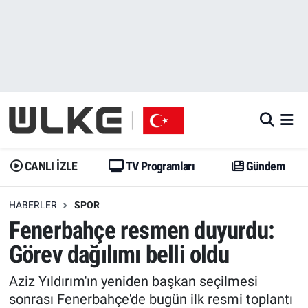
CANLI İZLE
CANLI YAYIN
Nöbetçi Eczaneler
TV Programları
TV Programları
Hava Durumu
Gündem
Gündem
İstanbul Namaz Vakitleri
Dünya
Trend
Trafik Durumu
CANLI İZLE
TV Programları
Gündem
Spor
Yaşam
Süper Lig Puan Durumu ve Fikstür
HABERLER
SPOR
Fenerbahçe resmen duyurdu:
Erişim Bilgileri
Erişim Bilgileri
Erişim Bilgileri
Görev dağılımı belli oldu
Ekonomi
Spor
Tüm Manşetler
Aziz Yıldırım'ın yeniden başkan seçilmesi
Trend
Ekonomi
Son Dakika Haberleri
sonrası Fenerbahçe'de bugün ilk resmi toplantı