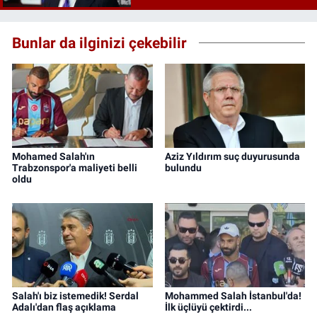
Bunlar da ilginizi çekebilir
Mohamed Salah'ın
Aziz Yıldırım suç duyurusunda
Trabzonspor'a maliyeti belli
bulundu
oldu
Salah'ı biz istemedik! Serdal
Mohammed Salah İstanbul'da!
Adalı'dan flaş açıklama
İlk üçlüyü çektirdi...