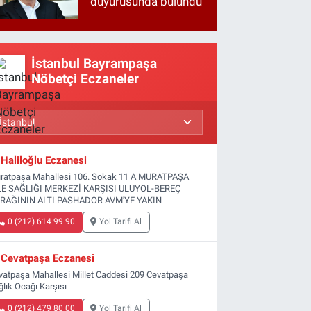
duyurusunda bulundu
İstanbul Bayrampaşa
Nöbetçi Eczaneler
Haliloğlu Eczanesi
ratpaşa Mahallesi 106. Sokak 11 A MURATPAŞA
LE SAĞLIĞI MERKEZİ KARŞISI ULUYOL-BEREÇ
RAĞININ ALTI PASHADOR AVM'YE YAKIN
0 (212) 614 99 90
Yol Tarifi Al
Cevatpaşa Eczanesi
vatpaşa Mahallesi Millet Caddesi 209 Cevatpaşa
ğlık Ocağı Karşısı
0 (212) 479 80 00
Yol Tarifi Al