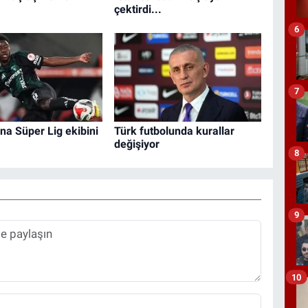
çektirdi...
6
7
na Süper Lig ekibini
Türk futbolunda kurallar
değişiyor
8
9
10