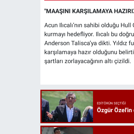
"MAAŞINI KARŞILAMAYA HAZIRIZ
Acun Ilıcalı’nın sahibi olduğu Hull
kurmayı hedefliyor. Ilıcalı bu do
Anderson Talisca’ya dikti. Yıldız 
karşılamaya hazır olduğunu belirti
şartları zorlayacağının altı çizildi.
EDITÖRÜN SEÇTIĞI
Özgür Özel'in