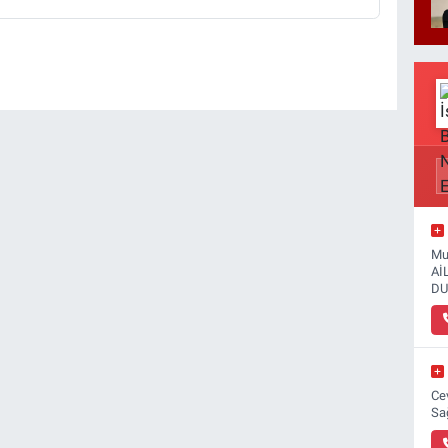
Mu
Aİ
DU
Ce
Sa