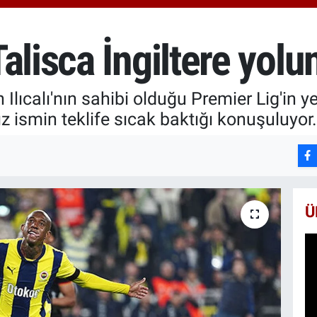
652
BİS
13.
alisca İngiltere yolu
BIT
64.
Ilıcalı'nın sahibi olduğu Premier Lig'in ye
dız ismin teklife sıcak baktığı konuşuluyor.
Ü