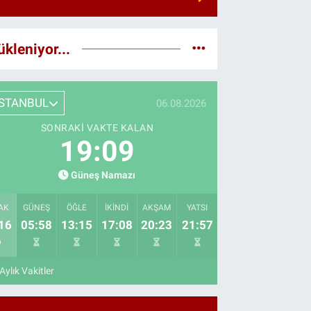
ükleniyor...
İSTANBUL
06.08.2026
SONRAKI VAKTE KALAN
19:08
Güneş Namazı
AK
GÜNEŞ
ÖĞLE
İKINDI
AKŞAM
YATSI
16
05:58
13:15
17:08
20:23
21:57
Aylık Vakitler