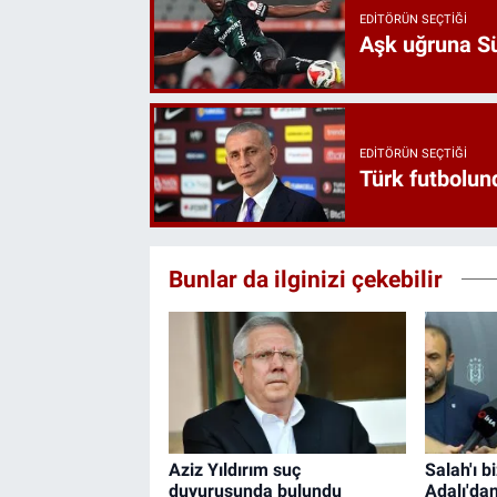
EDITÖRÜN SEÇTIĞI
Aşk uğruna Süp
EDITÖRÜN SEÇTIĞI
Türk futbolund
Bunlar da ilginizi çekebilir
Aziz Yıldırım suç
Salah'ı b
duyurusunda bulundu
Adalı'da