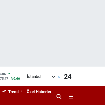
°
LAR
24
İstanbul
5971
%0.05
RO
1336
%0.18
Trend
Özel Haberler
RLİN
2534
%0.22
M ALTIN