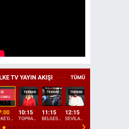
LKE TV YAYIN AKIŞI
TÜMÜ
TEKRAR
TEKRAR
TEKRAR
CANLI
HABER
CANLI
7:00
10:15
11:15
12:15
13:00
13:45
ÜLKE'DE BU SABAH
TOPRAKTAN SOFRAYA
BELGESEL: "ÜLKE'NİN ALIN TERİ"
SEVİLAY SUNGUR İLE ELİMİN BEREKETİ
ÖĞLE AJANSI
ÜLKE'DEN HABE