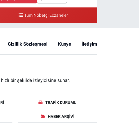
Tüm Nöbetçi Eczaneler
Gizlilik Sözleşmesi
Künye
İletişim
zlı bir şekilde izleyicisine sunar.
RI
TRAFIK DURUMU
HABER ARŞIVI