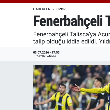
Özel Haberler
Dünya
Haber Arşivi
HABERLER
SPOR
Fenerbahçeli T
Yazarlar
Medya
Fenerbahçeli Talisca'ya Acun 
Özel Haberler
talip olduğu iddia edildi. Yıl
Kadın
03.07.2026 - 17:55
YAYINLANMA
Erişim Bilgileri
Sağlık
Teknoloji
Ramazan