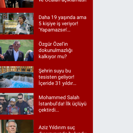
Daha 19 yaşında ama
5 kişiye iş veriyor!
'Yapamazsın'
diyenlere en güzel
cevap
Özgür Özel'in
dokunulmazlığı
kalkıyor mu?
Şehrin suyu bu
tesisten geliyor!
İçeride 31 yıldır
Kur’an okunuyor
Mohammed Salah
İstanbul'da! İlk üçlüyü
çektirdi...
Aziz Yıldırım suç