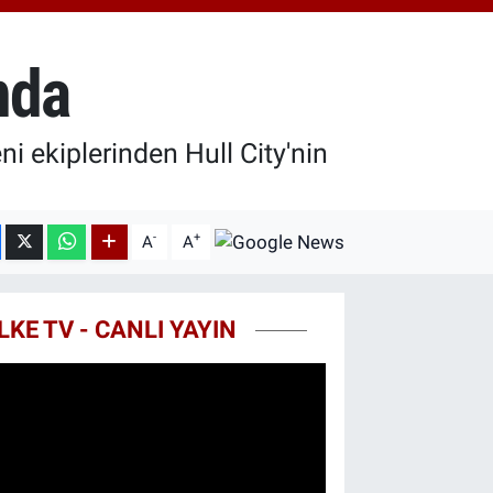
7.85
%0.54
T100
703
%0
nda
COIN
475,47
%0.66
ni ekiplerinden Hull City'nin
-
+
A
A
LKE TV - CANLI YAYIN