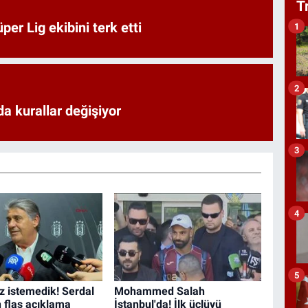
T
er Lig ekibini terk etti
1
2
a kurallar değişiyor
3
4
5
iz istemedik! Serdal
Mohammed Salah
n flaş açıklama
İstanbul'da! İlk üçlüyü