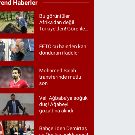
rend Haberler
Bu görüntüler
Afrika'dan değil
Türkiye'den! Görenler
hayrete düştü
FETÖ'cü hainden kan
donduran ifadeler
Mohamed Salah
transferinde mutlu
son
Veli Ağbaba'ya soğuk
duş! Ağabeyi
gözaltına alındı
Bahçeli'den Demirtaş
ve Öcalan açıklaması!