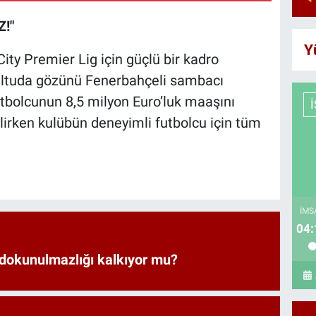
!"
Y
 City Premier Lig için güçlü bir kadro
ğrultuda gözünü Fenerbahçeli sambacı
futbolcunun 8,5 milyon Euro’luk maaşını
lirken kulübün deneyimli futbolcu için tüm
İMS
04:
 dokunulmazlığı kalkıyor mu?