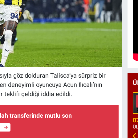
yla göz dolduran Talisca’ya sürpriz bir
Ü
en deneyimli oyuncuya Acun Ilıcalı’nın
teklifi geldiği iddia edildi.
h transferinde mutlu son
0
e