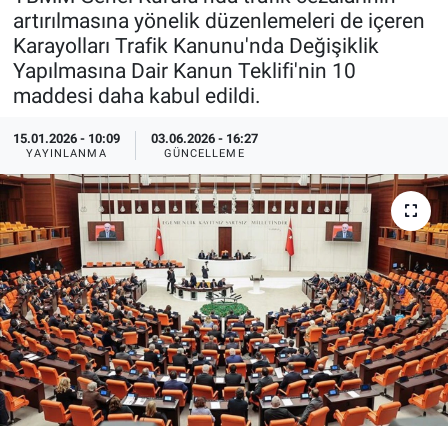
artırılmasına yönelik düzenlemeleri de içeren
Özel Haberler
Dünya
Haber Arşivi
Karayolları Trafik Kanunu'nda Değişiklik
Yapılmasına Dair Kanun Teklifi'nin 10
Yazarlar
Medya
maddesi daha kabul edildi.
Özel Haberler
15.01.2026 - 10:09
03.06.2026 - 16:27
YAYINLANMA
GÜNCELLEME
Kadın
Erişim Bilgileri
Sağlık
Teknoloji
Ramazan