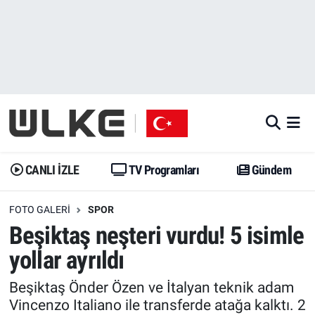
CANLI İZLE
CANLI YAYIN
Nöbetçi Eczaneler
TV Programları
TV Programları
Hava Durumu
Gündem
Gündem
İstanbul Namaz Vakitleri
Dünya
Trend
Trafik Durumu
CANLI İZLE
TV Programları
Gündem
Spor
Yaşam
Süper Lig Puan Durumu ve Fikstür
FOTO GALERI
SPOR
Beşiktaş neşteri vurdu! 5 isimle
Erişim Bilgileri
Erişim Bilgileri
Erişim Bilgileri
yollar ayrıldı
Ekonomi
Spor
Tüm Manşetler
Beşiktaş Önder Özen ve İtalyan teknik adam
Vincenzo Italiano ile transferde atağa kalktı. 2
Trend
Ekonomi
Son Dakika Haberleri