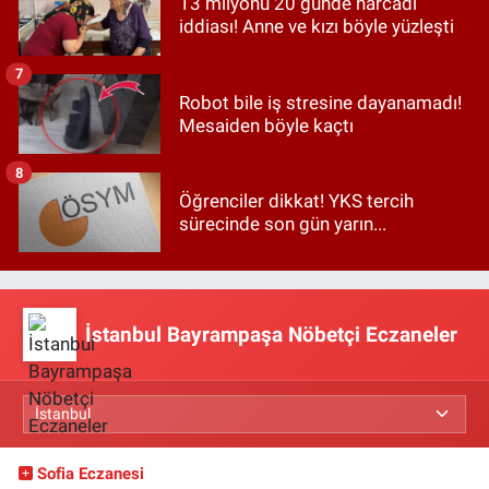
13 milyonu 20 günde harcadı
iddiası! Anne ve kızı böyle yüzleşti
7
Robot bile iş stresine dayanamadı!
Mesaiden böyle kaçtı
8
Öğrenciler dikkat! YKS tercih
sürecinde son gün yarın...
İstanbul Bayrampaşa Nöbetçi Eczaneler
Sofia Eczanesi