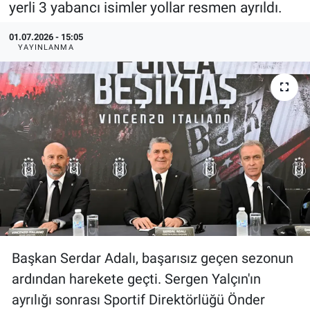
yerli 3 yabancı isimler yollar resmen ayrıldı.
Özel Haberler
Dünya
Haber Arşivi
01.07.2026 - 15:05
YAYINLANMA
Yazarlar
Medya
Özel Haberler
Kadın
Erişim Bilgileri
Sağlık
Teknoloji
Başkan Serdar Adalı, başarısız geçen sezonun
Ramazan
ardından harekete geçti. Sergen Yalçın'ın
ayrılığı sonrası Sportif Direktörlüğü Önder