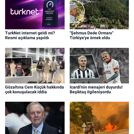
TurkNet internet geldi mi?
"Şehmus Dede Ormanı"
Resmi açıklama yapıldı
Türkiye'ye örnek oldu
Gözaltına Cem Küçük hakkında
Icardi'nin menajeri duyurdu!
çok konuşulacak iddia
Beşiktaş ilgileniyordu