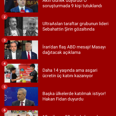
Akın Gürlek duyurdu! O
soruşturmada 9 kişi tutuklandı
2
UltraAslan taraftar grubunun lideri
Sebahattin Şirin gözaltında
3
İran'dan flaş ABD mesajı! Masayı
dağıtacak açıklama
4
Daha 14 yaşında ama asgari
ücretin üç katını kazanıyor
5
Başka ülkelerde katılmak istiyor!
Hakan Fidan duyurdu
6