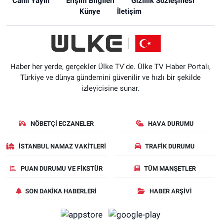
Canlı Yayın
Erişim Bilgileri
Gizlilik Sözleşmesi
Künye
İletişim
Haber her yerde, gerçekler Ülke TV'de. Ülke TV Haber Portalı,
Türkiye ve dünya gündemini güvenilir ve hızlı bir şekilde
izleyicisine sunar.
NÖBETÇI ECZANELER
HAVA DURUMU
İSTANBUL NAMAZ VAKITLERI
TRAFIK DURUMU
PUAN DURUMU VE FIKSTÜR
TÜM MANŞETLER
SON DAKIKA HABERLERI
HABER ARŞIVI