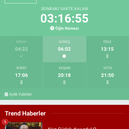
SONRAKI VAKTE KALAN
03:16:53
Öğle Namazı
İMSAK
GÜNEŞ
ÖĞLE
04:22
06:02
13:15
İKINDI
AKŞAM
YATSI
17:06
20:18
21:50
Aylık Vakitler
Trend Haberler
1