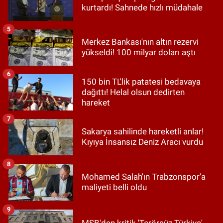
kurtardı! Sahnede hızlı müdahale
5
Merkez Bankası'nın altın rezervi
yükseldi! 100 milyar doları aştı
6
150 bin TL'lik patatesi bedavaya
dağıttı! Helal olsun dedirten
hareket
7
Sakarya sahilinde hareketli anlar!
Kıyıya İnsansız Deniz Aracı vurdu
8
Mohamed Salah'ın Trabzonspor'a
maliyeti belli oldu
9
MSB'den kritik 'Terörsüz Türkiye'