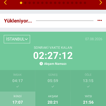
Yükleniyor...
İSTANBUL
07.08.2026
SONRAKI VAKTE KALAN
02:27:11
Akşam Namazı
İMSAK
GÜNEŞ
ÖĞLE
04:17
05:59
13:15
İKINDI
AKŞAM
YATSI
17:07
20:21
21:56