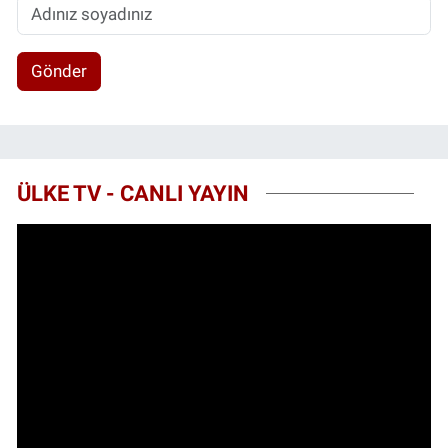
Gönder
ÜLKE TV - CANLI YAYIN