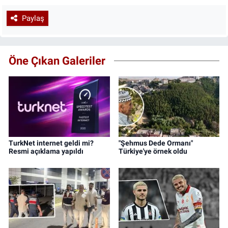
Paylaş
Öne Çıkan Galeriler
TurkNet internet geldi mi?
"Şehmus Dede Ormanı"
Resmi açıklama yapıldı
Türkiye'ye örnek oldu