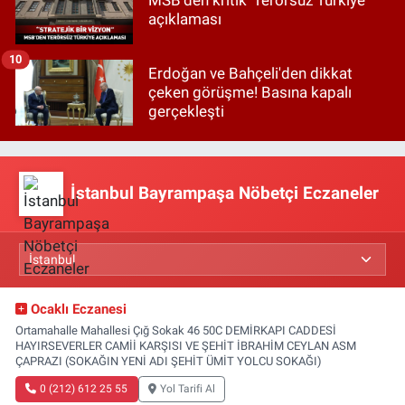
açıklaması
10
Erdoğan ve Bahçeli'den dikkat
çeken görüşme! Basına kapalı
gerçekleşti
İstanbul Bayrampaşa Nöbetçi Eczaneler
Ocaklı Eczanesi
Ortamahalle Mahallesi Çığ Sokak 46 50C DEMİRKAPI CADDESİ
HAYIRSEVERLER CAMİİ KARŞISI VE ŞEHİT İBRAHİM CEYLAN ASM
ÇAPRAZI (SOKAĞIN YENİ ADI ŞEHİT ÜMİT YOLCU SOKAĞI)
0 (212) 612 25 55
Yol Tarifi Al