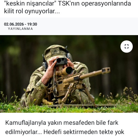
"keskin nişancılar" TSK'nın operasyonlarında
kilit rol oynuyorlar...
Özel Haberler
Dünya
Haber Arşivi
02.06.2026 - 19:30
Yazarlar
Medya
YAYINLANMA
Özel Haberler
Kadın
Erişim Bilgileri
Sağlık
Teknoloji
Ramazan
Kamuflajlarıyla yakın mesafeden bile fark
edilmiyorlar... Hedefi sektirmeden tekte yok