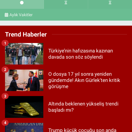
Aylık Vakitler
Trend Haberler
1
Türkiye’nin hafızasına kazınan
davada son söz söylendi
2
O dosya 17 yıl sonra yeniden
gündemde! Akın Gürlek'ten kritik
görüşme
3
Altında beklenen yükseliş trendi
başladı mı?
4
Trump küçük çocuğu son anda