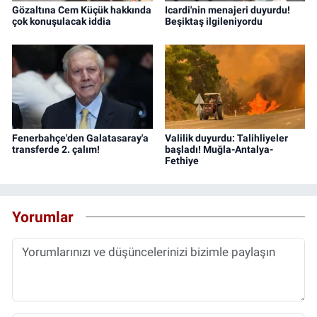
Gözaltına Cem Küçük hakkında
Icardi'nin menajeri duyurdu!
çok konuşulacak iddia
Beşiktaş ilgileniyordu
Fenerbahçe'den Galatasaray'a
Valilik duyurdu: Talihliyeler
transferde 2. çalım!
başladı! Muğla-Antalya-
Fethiye
Yorumlar