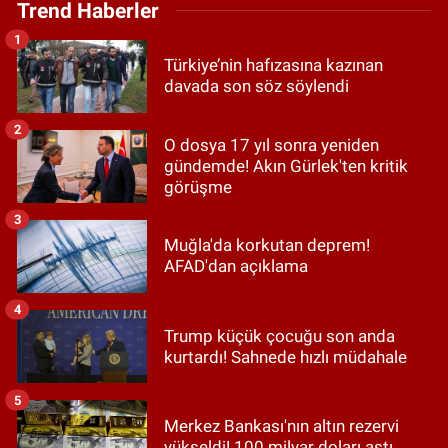
Trend Haberler
1
Türkiye’nin hafızasına kazınan
davada son söz söylendi
2
O dosya 17 yıl sonra yeniden
gündemde! Akın Gürlek'ten kritik
görüşme
3
Muğla'da korkutan deprem!
AFAD'dan açıklama
4
Trump küçük çocuğu son anda
kurtardı! Sahnede hızlı müdahale
5
Merkez Bankası'nın altın rezervi
yükseldi! 100 milyar doları aştı