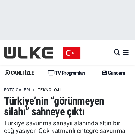
CANLI İZLE
CANLI YAYIN
Nöbetçi Eczaneler
TV Programları
TV Programları
Hava Durumu
Gündem
Gündem
İstanbul Namaz Vakitleri
Dünya
Trend
Trafik Durumu
CANLI İZLE
TV Programları
Gündem
Spor
Yaşam
Süper Lig Puan Durumu ve Fikstür
FOTO GALERI
TEKNOLOJI
Türkiye’nin “görünmeyen
Erişim Bilgileri
Erişim Bilgileri
Erişim Bilgileri
silahı” sahneye çıktı
Ekonomi
Spor
Tüm Manşetler
Türkiye savunma sanayii alanında altın bir
çağ yaşıyor. Çok katmanlı entegre savunma
Trend
Ekonomi
Son Dakika Haberleri