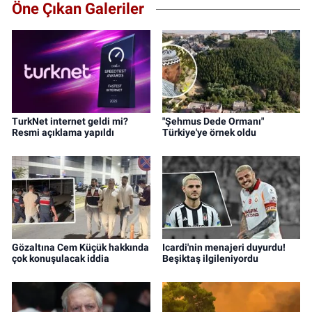
Öne Çıkan Galeriler
TurkNet internet geldi mi?
"Şehmus Dede Ormanı"
Resmi açıklama yapıldı
Türkiye'ye örnek oldu
Gözaltına Cem Küçük hakkında
Icardi'nin menajeri duyurdu!
çok konuşulacak iddia
Beşiktaş ilgileniyordu