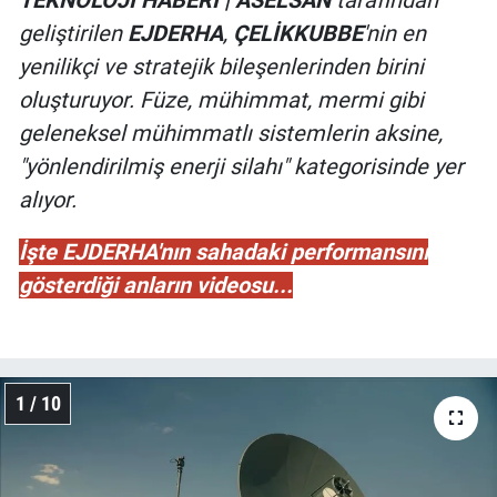
TEKNOLOJİ HABERİ | ASELSAN
tarafından
geliştirilen
EJDERHA
,
ÇELİKKUBBE
'nin en
yenilikçi ve stratejik bileşenlerinden birini
oluşturuyor. Füze, mühimmat, mermi gibi
geleneksel mühimmatlı sistemlerin aksine,
"yönlendirilmiş enerji silahı" kategorisinde yer
alıyor.
İşte EJDERHA'nın sahadaki performansını
gösterdiği anların videosu...
1 / 10