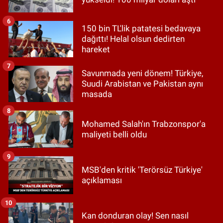
6
150 bin TL'lik patatesi bedavaya
dağıttı! Helal olsun dedirten
hareket
7
Savunmada yeni dönem! Türkiye,
Suudi Arabistan ve Pakistan aynı
masada
8
Mohamed Salah'ın Trabzonspor'a
maliyeti belli oldu
9
MSB'den kritik 'Terörsüz Türkiye'
açıklaması
10
Kan donduran olay! Sen nasıl