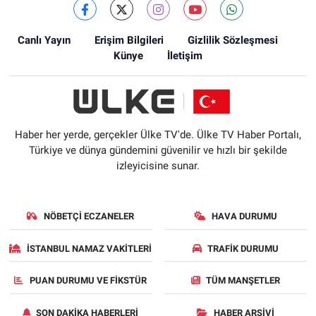
Canlı Yayın
Erişim Bilgileri
Gizlilik Sözleşmesi
Künye
İletişim
Haber her yerde, gerçekler Ülke TV'de. Ülke TV Haber Portalı,
Türkiye ve dünya gündemini güvenilir ve hızlı bir şekilde
izleyicisine sunar.
NÖBETÇI ECZANELER
HAVA DURUMU
İSTANBUL NAMAZ VAKITLERI
TRAFIK DURUMU
PUAN DURUMU VE FIKSTÜR
TÜM MANŞETLER
SON DAKIKA HABERLERI
HABER ARŞIVI