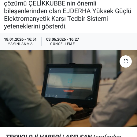
çözümü ÇELİKKUBBE'nin önemli
bileşenlerinden olan EJDERHA Yüksek Güçlü
Özel Haberler
Dünya
Haber Arşivi
Elektromanyetik Karşı Tedbir Sistemi
yeteneklerini gösterdi.
Yazarlar
Medya
18.01.2026 - 16:51
03.06.2026 - 16:27
Özel Haberler
YAYINLANMA
GÜNCELLEME
Kadın
Erişim Bilgileri
Sağlık
Teknoloji
Ramazan