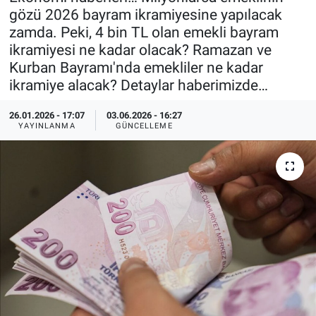
gözü 2026 bayram ikramiyesine yapılacak
Özel Haberler
Dünya
Haber Arşivi
zamda. Peki, 4 bin TL olan emekli bayram
ikramiyesi ne kadar olacak? Ramazan ve
Yazarlar
Medya
Kurban Bayramı'nda emekliler ne kadar
ikramiye alacak? Detaylar haberimizde…
Özel Haberler
26.01.2026 - 17:07
03.06.2026 - 16:27
YAYINLANMA
GÜNCELLEME
Kadın
Erişim Bilgileri
Sağlık
Teknoloji
Ramazan