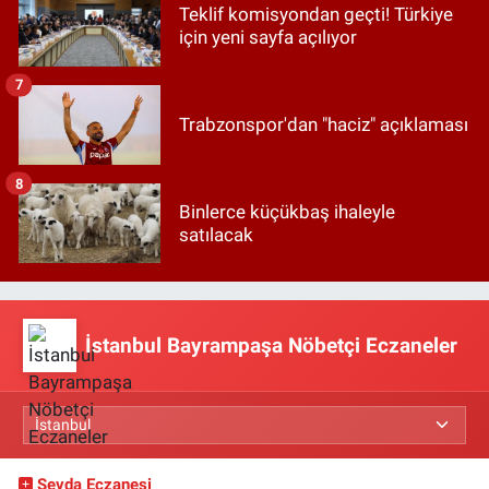
Teklif komisyondan geçti! Türkiye
için yeni sayfa açılıyor
7
Trabzonspor'dan "haciz" açıklaması
8
Binlerce küçükbaş ihaleyle
satılacak
İstanbul Bayrampaşa Nöbetçi Eczaneler
Sevda Eczanesi