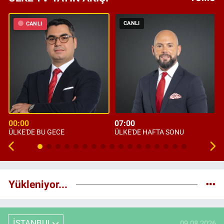
CANLI
CANLI
00:00
07:00
ÜLKE'DE BU GECE
ÜLKE'DE HAFTA SONU
Yükleniyor...
İSTANBUL
09.08.2026