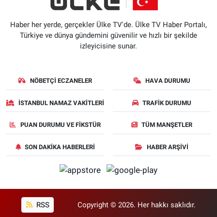
Haber her yerde, gerçekler Ülke TV'de. Ülke TV Haber Portalı,
Türkiye ve dünya gündemini güvenilir ve hızlı bir şekilde
izleyicisine sunar.
NÖBETÇI ECZANELER
HAVA DURUMU
İSTANBUL NAMAZ VAKITLERI
TRAFIK DURUMU
PUAN DURUMU VE FIKSTÜR
TÜM MANŞETLER
SON DAKIKA HABERLERI
HABER ARŞIVI
RSS
Copyright © 2026. Her hakkı saklıdır.