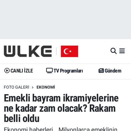
CANLI İZLE
CANLI YAYIN
Nöbetçi Eczaneler
TV Programları
TV Programları
Hava Durumu
Gündem
Gündem
İstanbul Namaz Vakitleri
Dünya
Trend
Trafik Durumu
CANLI İZLE
TV Programları
Gündem
Spor
Yaşam
Süper Lig Puan Durumu ve Fikstür
FOTO GALERI
EKONOMI
Emekli bayram ikramiyelerine
Erişim Bilgileri
Erişim Bilgileri
Erişim Bilgileri
ne kadar zam olacak? Rakam
Ekonomi
Spor
Tüm Manşetler
belli oldu
Trend
Ekonomi
Son Dakika Haberleri
Ekonomi haberleri… Milyonlarca emeklinin