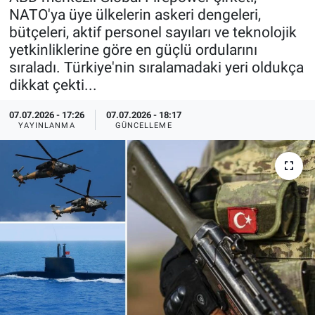
NATO'ya üye ülkelerin askeri dengeleri,
Özel Haberler
Dünya
Haber Arşivi
bütçeleri, aktif personel sayıları ve teknolojik
yetkinliklerine göre en güçlü ordularını
Yazarlar
Medya
sıraladı. Türkiye'nin sıralamadaki yeri oldukça
dikkat çekti...
Özel Haberler
07.07.2026 - 17:26
07.07.2026 - 18:17
YAYINLANMA
GÜNCELLEME
Kadın
Erişim Bilgileri
Sağlık
Teknoloji
Ramazan