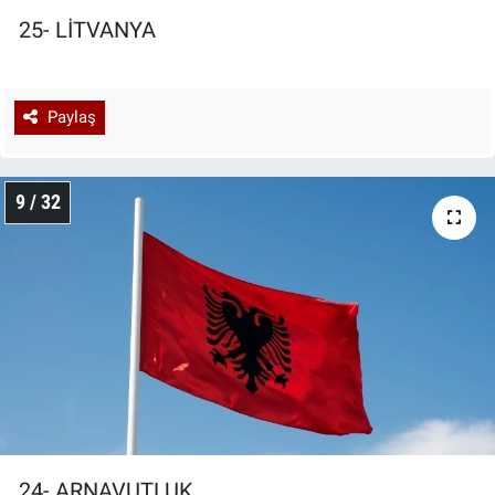
25- LİTVANYA
Paylaş
9 / 32
24- ARNAVUTLUK