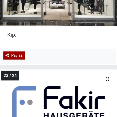
- Kip.
Paylaş
23 / 24