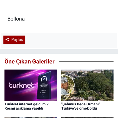
- Bellona
Paylaş
Öne Çıkan Galeriler
TurkNet internet geldi mi?
"Şehmus Dede Ormanı"
Resmi açıklama yapıldı
Türkiye'ye örnek oldu