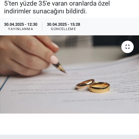
5'ten yüzde 35'e varan oranlarda özel
indirimler sunacağını bildirdi.
Özel Haberler
Dünya
Haber Arşivi
30.04.2025 - 12:30
30.04.2025 - 15:28
Yazarlar
Medya
YAYINLANMA
GÜNCELLEME
Özel Haberler
Kadın
Erişim Bilgileri
Sağlık
Teknoloji
Ramazan