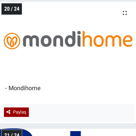
20 / 24
- Mondihome
Paylaş
21 / 24