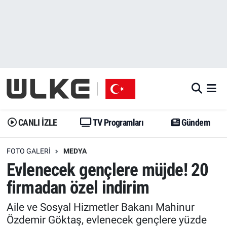
CANLI İZLE
CANLI YAYIN
Nöbetçi Eczaneler
TV Programları
TV Programları
Hava Durumu
Gündem
Gündem
İstanbul Namaz Vakitleri
Dünya
Trend
Trafik Durumu
CANLI İZLE
TV Programları
Gündem
Spor
Yaşam
Süper Lig Puan Durumu ve Fikstür
FOTO GALERI
MEDYA
Evlenecek gençlere müjde! 20
Erişim Bilgileri
Erişim Bilgileri
Erişim Bilgileri
firmadan özel indirim
Ekonomi
Spor
Tüm Manşetler
Aile ve Sosyal Hizmetler Bakanı Mahinur
Özdemir Göktaş, evlenecek gençlere yüzde
Trend
Ekonomi
Son Dakika Haberleri