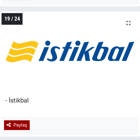
19 / 24
- İstikbal
Paylaş