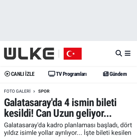
CANLI İZLE
CANLI YAYIN
Nöbetçi Eczaneler
TV Programları
TV Programları
Hava Durumu
Gündem
Gündem
İstanbul Namaz Vakitleri
Dünya
Trend
Trafik Durumu
CANLI İZLE
TV Programları
Gündem
Spor
Yaşam
Süper Lig Puan Durumu ve Fikstür
FOTO GALERI
SPOR
Galatasaray'da 4 ismin bileti
Erişim Bilgileri
Erişim Bilgileri
Erişim Bilgileri
kesildi! Can Uzun geliyor...
Ekonomi
Spor
Tüm Manşetler
Galatasaray'da kadro planlaması başladı, dört
yıldız isimle yollar ayrılıyor... İşte bileti kesilen
Trend
Ekonomi
Son Dakika Haberleri