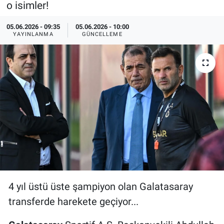
o isimler!
Özel Haberler
Dünya
Haber Arşivi
05.06.2026 - 09:35
05.06.2026 - 10:00
YAYINLANMA
GÜNCELLEME
Yazarlar
Medya
Özel Haberler
Kadın
Erişim Bilgileri
Sağlık
Teknoloji
4 yıl üstü üste şampiyon olan Galatasaray
Ramazan
transferde harekete geçiyor...