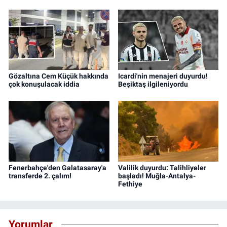
Gözaltına Cem Küçük hakkında
Icardi'nin menajeri duyurdu!
çok konuşulacak iddia
Beşiktaş ilgileniyordu
Fenerbahçe'den Galatasaray'a
Valilik duyurdu: Talihliyeler
transferde 2. çalım!
başladı! Muğla-Antalya-
Fethiye
Yorumlar