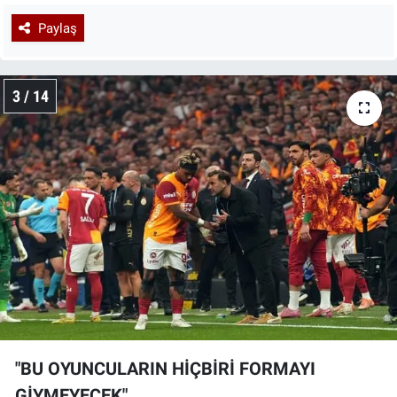
Paylaş
3 / 14
"BU OYUNCULARIN HİÇBİRİ FORMAYI
GİYMEYECEK"