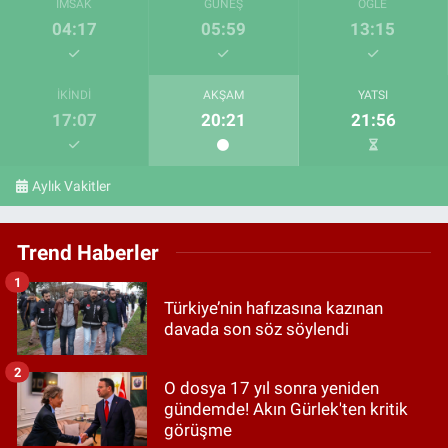
İMSAK
GÜNEŞ
ÖĞLE
04:17
05:59
13:15
İKINDI
AKŞAM
YATSI
17:07
20:21
21:56
Aylık Vakitler
Trend Haberler
1
Türkiye’nin hafızasına kazınan
davada son söz söylendi
2
O dosya 17 yıl sonra yeniden
gündemde! Akın Gürlek'ten kritik
görüşme