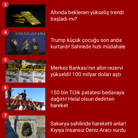
3
Altında beklenen yükseliş trendi
başladı mı?
4
Trump küçük çocuğu son anda
kurtardı! Sahnede hızlı müdahale
5
Merkez Bankası'nın altın rezervi
yükseldi! 100 milyar doları aştı
6
150 bin TL'lik patatesi bedavaya
dağıttı! Helal olsun dedirten
hareket
7
Sakarya sahilinde hareketli anlar!
Kıyıya İnsansız Deniz Aracı vurdu