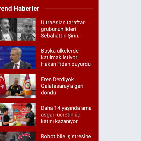
rend Haberler
UltraAslan taraftar
grubunun lideri
Sebahattin Şirin
gözaltında
Başka ülkelerde
katılmak istiyor!
Hakan Fidan duyurdu
Eren Derdiyok
Galatasaray'a geri
döndü
Daha 14 yaşında ama
asgari ücretin üç
katını kazanıyor
Robot bile iş stresine