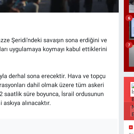
6
ze Şeridi'ndeki savaşın sona erdiğini ve
7
ları uygulamaya koymayı kabul ettiklerini
ıyla derhal sona erecektir. Hava ve topçu
syonları dahil olmak üzere tüm askeri
2 saatlik süre boyunca, İsrail ordusunun
 askıya alınacaktır.