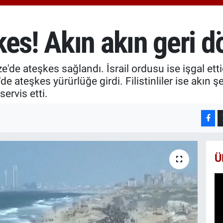
6660
BİS
13.7
kes! Akın akın geri 
BIT
64.8
e'de ateşkes sağlandı. İsrail ordusu ise işgal ett
e ateşkes yürürlüğe girdi. Filistinliler ise akın 
servis etti.
Ü