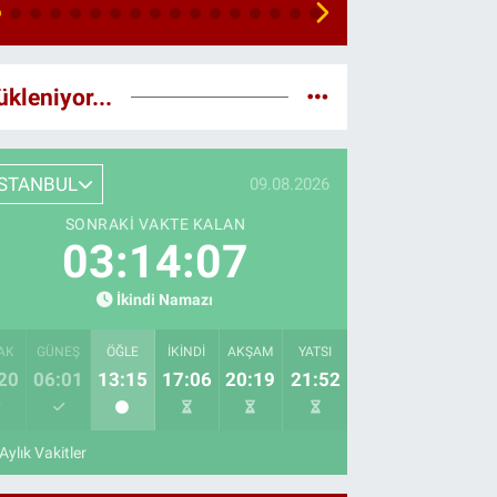
ükleniyor...
İSTANBUL
09.08.2026
SONRAKI VAKTE KALAN
03:14:05
İkindi Namazı
AK
GÜNEŞ
ÖĞLE
İKINDI
AKŞAM
YATSI
20
06:01
13:15
17:06
20:19
21:52
Aylık Vakitler