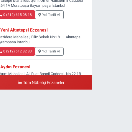
rtaltepe Mahallesi, Şehit Ömer Halisdemir Caddesi
:64 1A Muratpaşa Bayrampaşa İstanbul
0 (212) 615 08 18
Yol Tarifi Al
Yeni Altıntepsi Eczanesi
azidere Mahallesi, Filiz Sokak No:181 1 Altıntepsi
yrampaşa İstanbul
0 (212) 612 82 83
Yol Tarifi Al
Aydın Eczanesi
dırım Mahallesi, Ali Fuat Başgil Caddesi, No:22 1B
ldırım Bayrampaşa İstanbul
Tüm Nöbetçi Eczaneler
0 (212) 618 00 51
Yol Tarifi Al