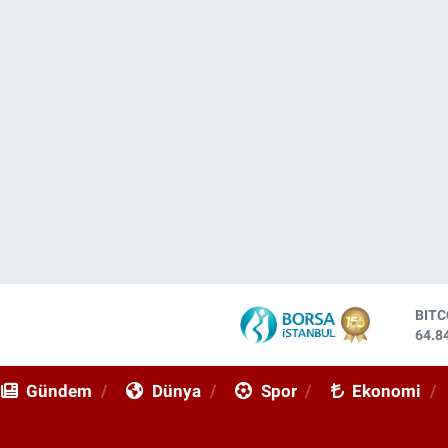
DOL
47,7
EUR
55,2
Gündem
Dünya
Spor
Ekonomi
STE
64,4
GRA