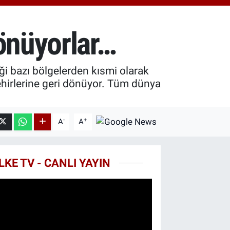
.55
%0
T100
79
%-14
dönüyorlar…
COIN
40,97
%-0.15
iği bazı bölgelerden kısmi olarak
şehirlerine geri dönüyor. Tüm dünya
-
+
A
A
LKE TV - CANLI YAYIN