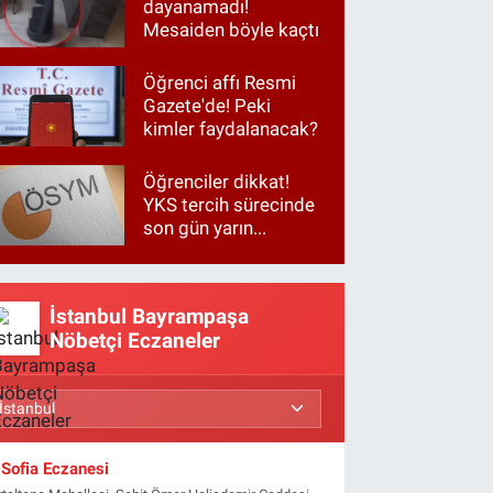
dayanamadı!
Mesaiden böyle kaçtı
Öğrenci affı Resmi
Gazete'de! Peki
kimler faydalanacak?
Öğrenciler dikkat!
YKS tercih sürecinde
son gün yarın...
İstanbul Bayrampaşa
Nöbetçi Eczaneler
Sofia Eczanesi