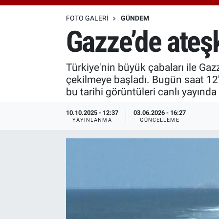
Özel Haberler
Dünya
Haber Arşivi
FOTO GALERI
GÜNDEM
Gazze’de ateş
Yazarlar
Medya
Türkiye'nin büyük çabaları ile Gazz
Özel Haberler
çekilmeye başladı. Bugün saat 12'd
bu tarihi görüntüleri canlı yayında 
Kadın
10.10.2025 - 12:37
03.06.2026 - 16:27
Erişim Bilgileri
YAYINLANMA
GÜNCELLEME
Sağlık
Teknoloji
Ramazan