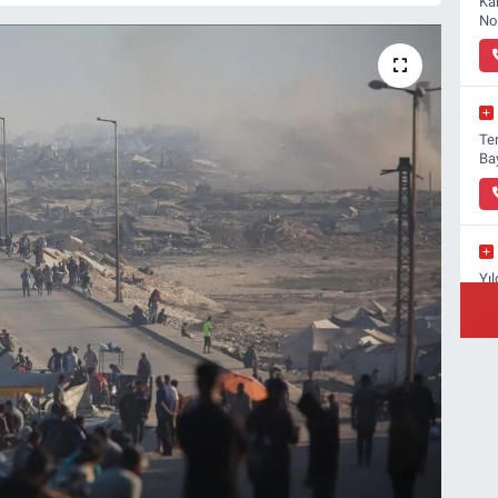
Ka
No
Ter
Ba
Yıl
Yı