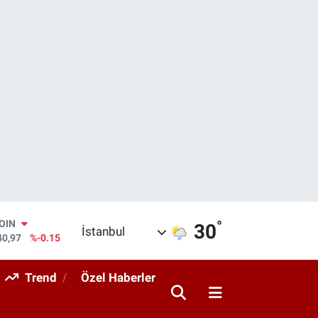
°
AR
30
İstanbul
436
%0.18
O
510
%0.32
Trend
Özel Haberler
RLİN
811
%0.38
M ALTIN