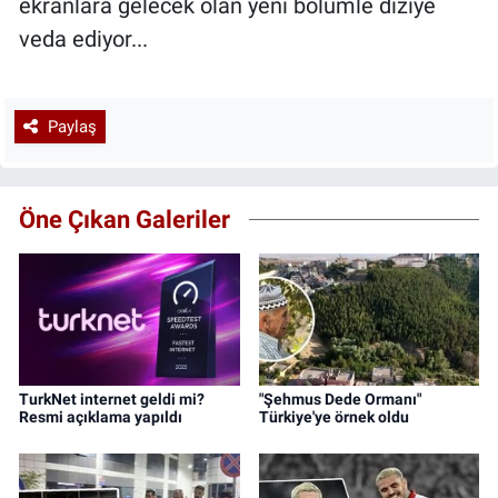
ekranlara gelecek olan yeni bölümle diziye
veda ediyor...
Paylaş
Öne Çıkan Galeriler
TurkNet internet geldi mi?
"Şehmus Dede Ormanı"
Resmi açıklama yapıldı
Türkiye'ye örnek oldu