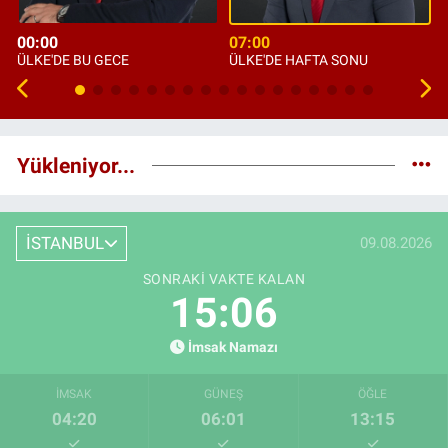
00:00
07:00
ÜLKE'DE BU GECE
ÜLKE'DE HAFTA SONU
Yükleniyor...
İSTANBUL
09.08.2026
SONRAKI VAKTE KALAN
15:03
İmsak Namazı
İMSAK
GÜNEŞ
ÖĞLE
04:20
06:01
13:15