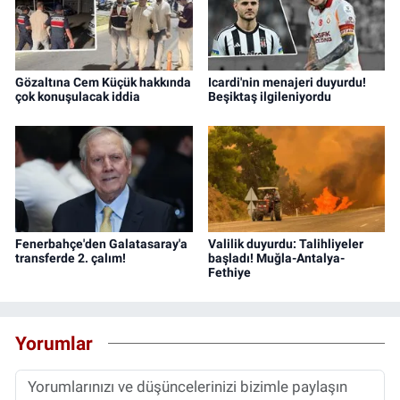
Gözaltına Cem Küçük hakkında
Icardi'nin menajeri duyurdu!
çok konuşulacak iddia
Beşiktaş ilgileniyordu
Fenerbahçe'den Galatasaray'a
Valilik duyurdu: Talihliyeler
transferde 2. çalım!
başladı! Muğla-Antalya-
Fethiye
Yorumlar