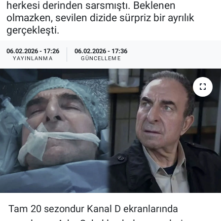
herkesi derinden sarsmıştı. Beklenen
olmazken, sevilen dizide sürpriz bir ayrılık
Özel Haberler
Dünya
Haber Arşivi
gerçekleşti.
Yazarlar
Medya
06.02.2026 - 17:26
06.02.2026 - 17:36
YAYINLANMA
GÜNCELLEME
Özel Haberler
Kadın
Erişim Bilgileri
Sağlık
Teknoloji
Ramazan
Tam 20 sezondur Kanal D ekranlarında