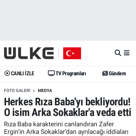
CANLI İZLE
CANLI YAYIN
Nöbetçi Eczaneler
TV Programları
TV Programları
Hava Durumu
Gündem
Gündem
İstanbul Namaz Vakitleri
Dünya
Trend
Trafik Durumu
CANLI İZLE
TV Programları
Gündem
Spor
Yaşam
Süper Lig Puan Durumu ve Fikstür
FOTO GALERI
MEDYA
Herkes Rıza Baba'yı bekliyordu!
Erişim Bilgileri
Erişim Bilgileri
Erişim Bilgileri
O isim Arka Sokaklar'a veda etti
Ekonomi
Spor
Tüm Manşetler
Rıza Baba karakterini canlandıran Zafer
Ergin’in Arka Sokaklar’dan ayrılacağı iddiaları
Trend
Ekonomi
Son Dakika Haberleri