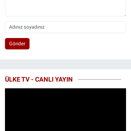
Gönder
ÜLKE TV - CANLI YAYIN