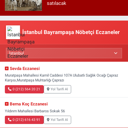
satılacak
İstanbul Bayrampaşa Nöbetçi Eczaneler
Sevda Eczanesi
Muratpaşa Mahallesi Kamil Caddesi 107A Ulubatlı Sağlık Ocağı Çapraz
Karşısı,Muratpaşa Muhtarlığı Çaprazı
0 (212) 564 20 21
Yol Tarifi Al
Berna Koç Eczanesi
Yıldırım Mahallesi Barbaros Sokak 56
0 (212) 616 43 91
Yol Tarifi Al