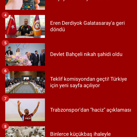
4
Eren Derdiyok Galatasaray'a geri
döndü
5
Devlet Bahçeli nikah şahidi oldu
6
Teklif komisyondan geçti! Türkiye
için yeni sayfa açılıyor
7
Trabzonspor'dan "haciz" açıklaması
8
Binlerce küçükbaş ihaleyle