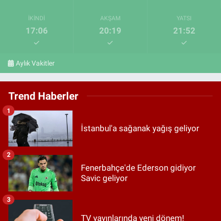
İKINDI
AKŞAM
YATSI
17:06
20:19
21:52
Aylık Vakitler
Trend Haberler
1
İstanbul'a sağanak yağış geliyor
2
Fenerbahçe'de Ederson gidiyor
Savic geliyor
3
TV yayınlarında yeni dönem!