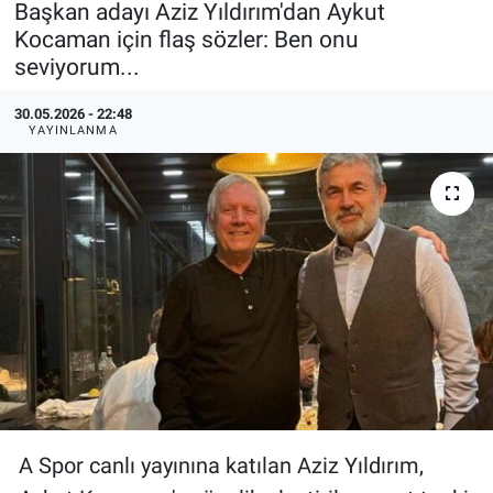
Başkan adayı Aziz Yıldırım'dan Aykut
Kocaman için flaş sözler: Ben onu
Özel Haberler
Dünya
Haber Arşivi
seviyorum...
Yazarlar
Medya
30.05.2026 - 22:48
YAYINLANMA
Özel Haberler
Kadın
Erişim Bilgileri
Sağlık
Teknoloji
Ramazan
A Spor canlı yayınına katılan Aziz Yıldırım,