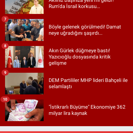
Rum'da İsrail korkusu...
7
Böyle gelenek görülmedi! Damat
neye uğradığını şaşırdı...
8
Akın Gürlek düğmeye bastı!
Yazıcıoğlu dosyasında kritik
gelişme
9
DEM Partililer MHP lideri Bahçeli ile
selamlaştı
10
"İstikrarlı Büyüme" Ekonomiye 362
milyar lira kaynak