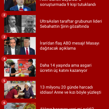
soruşturmada 9 kişi tutuklandı
2
UltraAslan taraftar grubunun lideri
Sebahattin Şirin gözaltında
3
İran'dan flaş ABD mesajı! Masayı
dağıtacak açıklama
4
Daha 14 yaşında ama asgari
ücretin üç katını kazanıyor
5
13 milyonu 20 günde harcadı
iddiası! Anne ve kızı böyle yüzleşti
6
Aklınız başınıza yeni mi geldi?