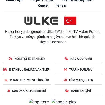
Canlı Yayın
Erişim Bilgileri
Gizlilik Sözleşmesi
Künye
İletişim
Haber her yerde, gerçekler Ülke TV'de. Ülke TV Haber Portalı,
Türkiye ve dünya gündemini güvenilir ve hızlı bir şekilde
izleyicisine sunar.
NÖBETÇI ECZANELER
HAVA DURUMU
İSTANBUL NAMAZ VAKITLERI
TRAFIK DURUMU
PUAN DURUMU VE FIKSTÜR
TÜM MANŞETLER
SON DAKIKA HABERLERI
HABER ARŞIVI