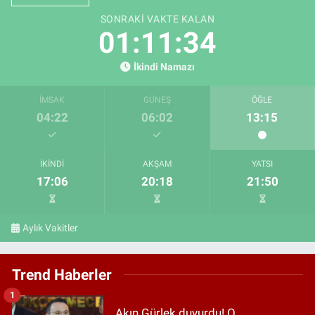
SONRAKI VAKTE KALAN
01:11:32
İkindi Namazı
İMSAK
GÜNEŞ
ÖĞLE
04:22
06:02
13:15
İKINDI
AKŞAM
YATSI
17:06
20:18
21:50
Aylık Vakitler
Trend Haberler
1
Akın Gürlek duyurdu! O