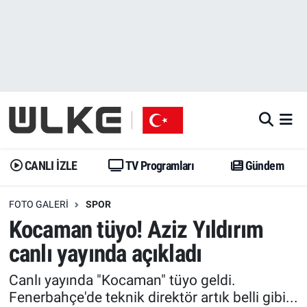
CANLI İZLE
CANLI YAYIN
Nöbetçi Eczaneler
TV Programları
TV Programları
Hava Durumu
Gündem
Gündem
İstanbul Namaz Vakitleri
Dünya
Trend
Trafik Durumu
CANLI İZLE
TV Programları
Gündem
Spor
Yaşam
Süper Lig Puan Durumu ve Fikstür
FOTO GALERI
SPOR
Kocaman tüyo! Aziz Yıldırım
Erişim Bilgileri
Erişim Bilgileri
Erişim Bilgileri
canlı yayında açıkladı
Ekonomi
Spor
Tüm Manşetler
Canlı yayında "Kocaman" tüyo geldi.
Fenerbahçe'de teknik direktör artık belli gibi...
Trend
Ekonomi
Son Dakika Haberleri