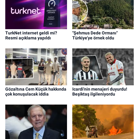
TurkNet internet geldi mi?
"Şehmus Dede Ormanı"
Resmi açıklama yapıldı
Türkiye'ye örnek oldu
Gözaltına Cem Küçük hakkında
Icardi'nin menajeri duyurdu!
çok konuşulacak iddia
Beşiktaş ilgileniyordu