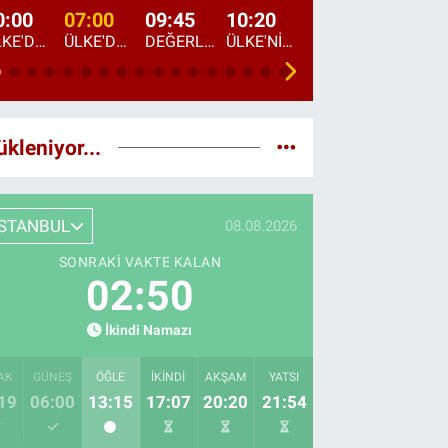
0:00
07:00
09:45
10:20
11:15
12:20
ÜLKE'DE BU GECE
ÜLKE'DE HAFTA SONU
DEĞERLERİN DAVETİ
ÜLKE'NİN ÇOCUKLARI
YOL HİKAYESİ
DÜNYANIN GÜNDE
ükleniyor...
İSTANBUL
08.08.2026
SONRAKI VAKTE KALAN
02:48
İkindi Namazı
AK
GÜNEŞ
ÖĞLE
İKINDI
AKŞAM
YATSI
19
06:00
13:15
17:07
20:20
21:54