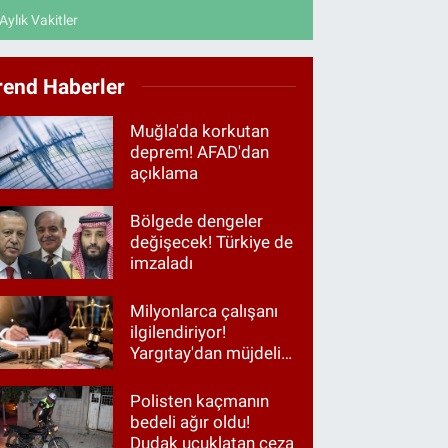
Aylık Vakitler
rend Haberler
Muğla'da korkutan
deprem! AFAD'dan
açıklama
Bölgede dengeler
değişecek! Türkiye de
imzaladı
Milyonlarca çalışanı
ilgilendiriyor!
Yargıtay'dan müjdeli
haber
Polisten kaçmanın
bedeli ağır oldu!
Dudak uçuklatan ceza