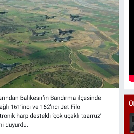
ından Balıkesir’in Bandırma ilçesinde
Ü
lı 161’inci ve 162’nci Jet Filo
tronik harp destekli ‘çok uçaklı taarruz’
ni duyurdu.