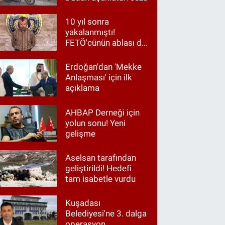
10 yıl sonra
yakalanmıştı!
FETÖ'cünün ablası da
gözaltında
Erdoğan'dan 'Mekke
Anlaşması' için ilk
açıklama
AHBAP Derneği için
yolun sonu! Yeni
gelişme
Aselsan tarafından
geliştirildi! Hedefi
tam isabetle vurdu
Kuşadası
Belediyesi'ne 3. dalga
operasyon