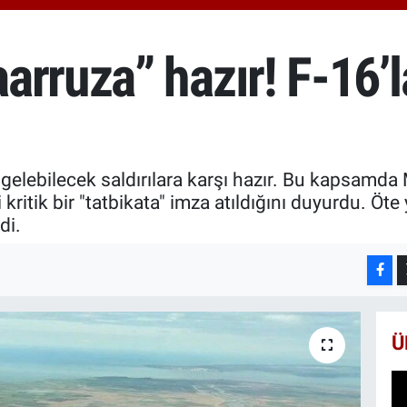
666
BİS
13.
rruza” hazır! F-16’l
BIT
64.
elebilecek saldırılara karşı hazır. Bu kapsamda M
i kritik bir "tatbikata" imza atıldığını duyurdu. Öt
di.
Ü