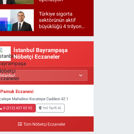
Türkiye sigorta
sektörünün aktif
büyüklüğü 4 trilyon
TL'ye yaklaştı!
İstanbul Bayrampaşa
Nöbetçi Eczaneler
Pamuk Eczanesi
catepe Mahallesi Kocatepe Caddesi 42 1
0 (212) 437 02 92
Yol Tarifi Al
Tüm Nöbetçi Eczaneler