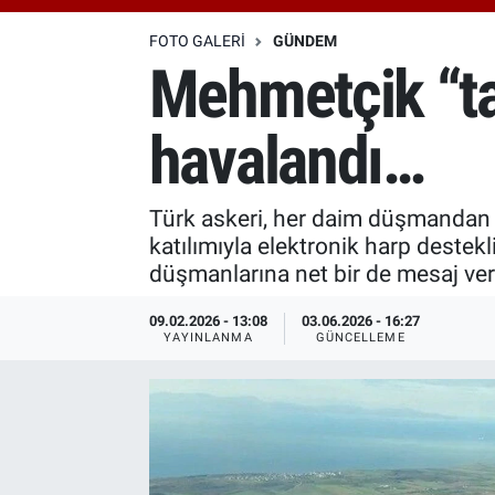
Özel Haberler
Dünya
Haber Arşivi
FOTO GALERI
GÜNDEM
Mehmetçik “taa
Yazarlar
Medya
havalandı…
Özel Haberler
Kadın
Türk askeri, her daim düşmandan g
katılımıyla elektronik harp destekl
Erişim Bilgileri
düşmanlarına net bir de mesaj ver
Sağlık
09.02.2026 - 13:08
03.06.2026 - 16:27
YAYINLANMA
GÜNCELLEME
Teknoloji
Ramazan