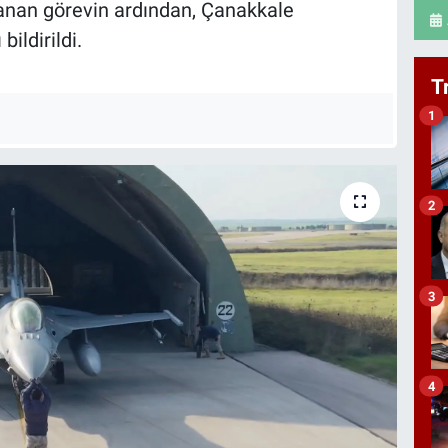
nan görevin ardından, Çanakkale
bildirildi.
T
1
2
3
4