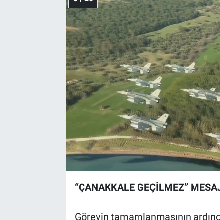
“ÇANAKKALE GEÇİLMEZ” MESAJ
Görevin tamamlanmasının ardından