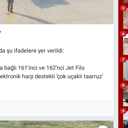
5
”
6
 şu ifadelere yer verildi:
7
bağlı 161’inci ve 162’nci Jet Filo
ektronik harp destekli ’çok uçaklı taarruz’
8
9