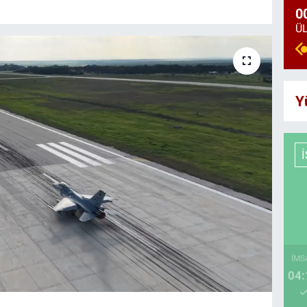
0
Y
İMS
04: