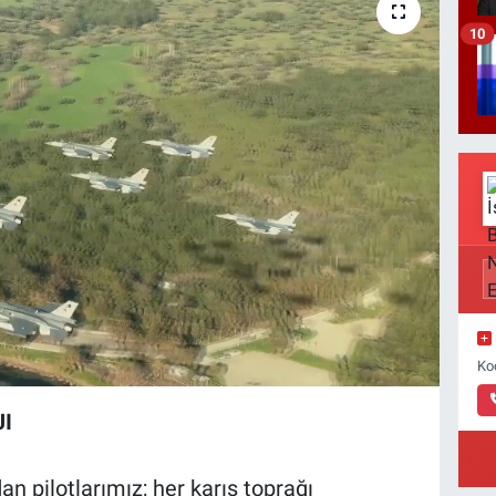
10
Ko
I
 pilotlarımız; her karış toprağı