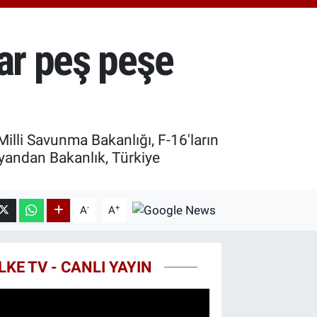
0.55
%0.03
T100
779
%-14
ar peş peşe
COIN
959,79
%1.11
illi Savunma Bakanlığı, F-16'ların
e yandan Bakanlık, Türkiye
-
+
A
A
LKE TV - CANLI YAYIN