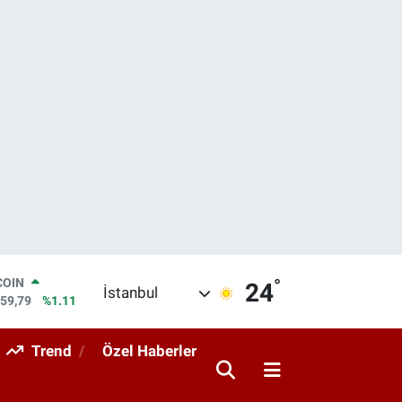
°
LAR
24
İstanbul
7436
%0.18
RO
2510
%0.32
Trend
Özel Haberler
RLİN
4811
%0.38
M ALTIN