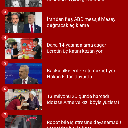
3
İran'dan flaş ABD mesajı! Masayı
dağıtacak açıklama
4
Daha 14 yaşında ama asgari
ücretin üç katını kazanıyor
5
Başka ülkelerde katılmak istiyor!
Hakan Fidan duyurdu
6
13 milyonu 20 günde harcadı
iddiası! Anne ve kızı böyle yüzleşti
7
Robot bile iş stresine dayanamadı!