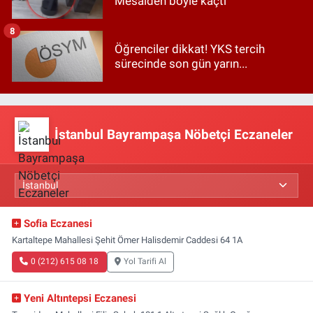
Mesaiden böyle kaçtı
8
Öğrenciler dikkat! YKS tercih
sürecinde son gün yarın...
İstanbul Bayrampaşa Nöbetçi Eczaneler
Sofia Eczanesi
Kartaltepe Mahallesi Şehit Ömer Halisdemir Caddesi 64 1A
0 (212) 615 08 18
Yol Tarifi Al
Yeni Altıntepsi Eczanesi