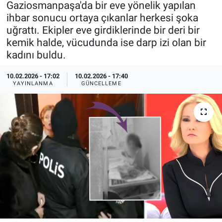
Gaziosmanpaşa'da bir eve yönelik yapılan
ihbar sonucu ortaya çıkanlar herkesi şoka
Özel Haberler
Dünya
Haber Arşivi
uğrattı. Ekipler eve girdiklerinde bir deri bir
kemik halde, vücudunda ise darp izi olan bir
Yazarlar
Medya
kadını buldu.
Özel Haberler
10.02.2026 - 17:02
10.02.2026 - 17:40
YAYINLANMA
GÜNCELLEME
Kadın
Erişim Bilgileri
Sağlık
Teknoloji
Ramazan