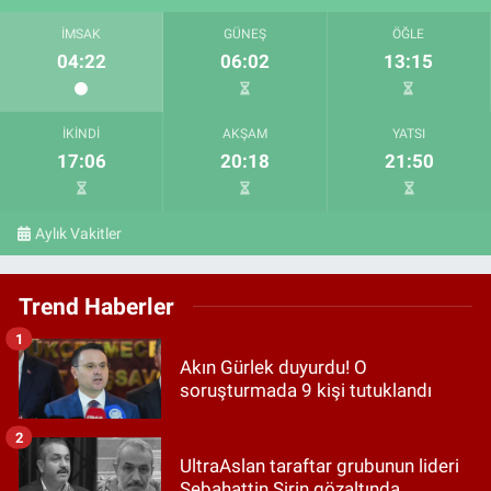
İMSAK
GÜNEŞ
ÖĞLE
04:22
06:02
13:15
İKINDI
AKŞAM
YATSI
17:06
20:18
21:50
Aylık Vakitler
Trend Haberler
1
Akın Gürlek duyurdu! O
soruşturmada 9 kişi tutuklandı
2
UltraAslan taraftar grubunun lideri
Sebahattin Şirin gözaltında