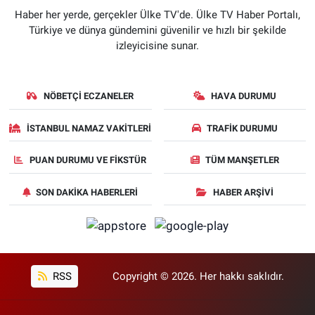
Haber her yerde, gerçekler Ülke TV'de. Ülke TV Haber Portalı,
Türkiye ve dünya gündemini güvenilir ve hızlı bir şekilde
izleyicisine sunar.
NÖBETÇI ECZANELER
HAVA DURUMU
İSTANBUL NAMAZ VAKITLERI
TRAFIK DURUMU
PUAN DURUMU VE FIKSTÜR
TÜM MANŞETLER
SON DAKIKA HABERLERI
HABER ARŞIVI
RSS
Copyright © 2026. Her hakkı saklıdır.