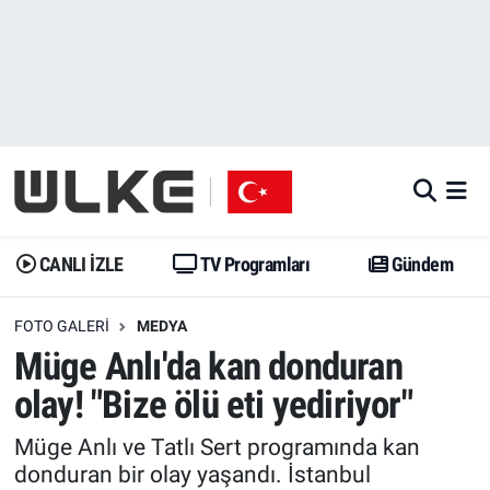
CANLI İZLE
CANLI YAYIN
Nöbetçi Eczaneler
TV Programları
TV Programları
Hava Durumu
Gündem
Gündem
İstanbul Namaz Vakitleri
Dünya
Trend
Trafik Durumu
CANLI İZLE
TV Programları
Gündem
Spor
Yaşam
Süper Lig Puan Durumu ve Fikstür
FOTO GALERI
MEDYA
Müge Anlı'da kan donduran
Erişim Bilgileri
Erişim Bilgileri
Erişim Bilgileri
olay! "Bize ölü eti yediriyor"
Ekonomi
Spor
Tüm Manşetler
Müge Anlı ve Tatlı Sert programında kan
donduran bir olay yaşandı. İstanbul
Trend
Ekonomi
Son Dakika Haberleri