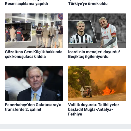
Resmi açıklama yapıldı
Türkiye'ye örnek oldu
Gözaltına Cem Küçük hakkında
Icardi'nin menajeri duyurdu!
çok konuşulacak iddia
Beşiktaş ilgileniyordu
Fenerbahçe'den Galatasaray'a
Valilik duyurdu: Talihliyeler
transferde 2. çalım!
başladı! Muğla-Antalya-
Fethiye