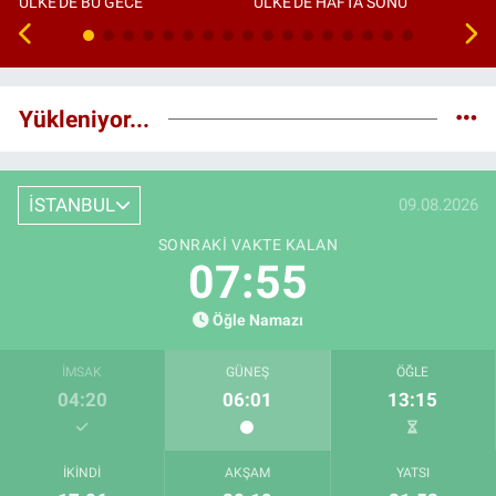
ÜLKE'DE BU GECE
ÜLKE'DE HAFTA SONU
Yükleniyor...
İSTANBUL
09.08.2026
SONRAKI VAKTE KALAN
07:54
Öğle Namazı
İMSAK
GÜNEŞ
ÖĞLE
04:20
06:01
13:15
İKINDI
AKŞAM
YATSI