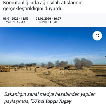
Komutanlığı'nda ağır silah atışlarının
gerçekleştirildiğini duyurdu.
Özel Haberler
Dünya
Haber Arşivi
05.01.2026 - 13:59
03.06.2026 - 16:27
Yazarlar
Medya
YAYINLANMA
GÜNCELLEME
Özel Haberler
Kadın
Erişim Bilgileri
Sağlık
Teknoloji
Ramazan
Bakanlığın sanal medya hesabından yapılan
paylaşımda,
"57'nci Topçu Tugay