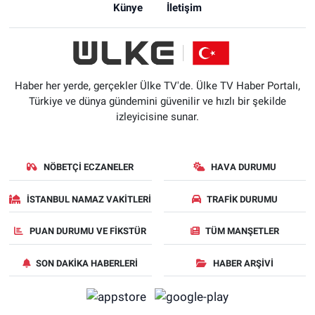
Künye
İletişim
Haber her yerde, gerçekler Ülke TV'de. Ülke TV Haber Portalı,
Türkiye ve dünya gündemini güvenilir ve hızlı bir şekilde
izleyicisine sunar.
NÖBETÇI ECZANELER
HAVA DURUMU
İSTANBUL NAMAZ VAKITLERI
TRAFIK DURUMU
PUAN DURUMU VE FIKSTÜR
TÜM MANŞETLER
SON DAKIKA HABERLERI
HABER ARŞIVI