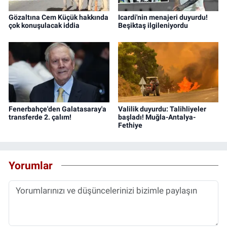
Gözaltına Cem Küçük hakkında
Icardi'nin menajeri duyurdu!
çok konuşulacak iddia
Beşiktaş ilgileniyordu
Fenerbahçe'den Galatasaray'a
Valilik duyurdu: Talihliyeler
transferde 2. çalım!
başladı! Muğla-Antalya-
Fethiye
Yorumlar