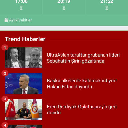
17:06
20:19
21:52
Aylık Vakitler
Trend Haberler
1
UltraAslan taraftar grubunun lideri
Sebahattin Şirin gözaltında
2
Başka ülkelerde katılmak istiyor!
Hakan Fidan duyurdu
3
Eren Derdiyok Galatasaray'a geri
döndü
4