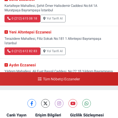
Kartaltepe Mahallesi, Şehit Ömer Halisdemir Caddesi No:64 1A
Muratpaşa Bayrampaşa İstanbul
0 (212) 615 08 18
Yol Tarifi Al
Yeni Altıntepsi Eczanesi
Terazidere Mahallesi, Filiz Sokak No:181 1 Altıntepsi Bayrampaşa
İstanbul
0 (212) 612 82 83
Yol Tarifi Al
Aydın Eczanesi
Yıldırım Mahallesi, Ali Fuat Başgil Caddesi, No:22 1B Yıldırım Bayrampaşa
İstanbul
Tüm Nöbetçi Eczaneler
0 (212) 618 00 51
Yol Tarifi Al
Canlı Yayın
Erişim Bilgileri
Gizlilik Sözleşmesi