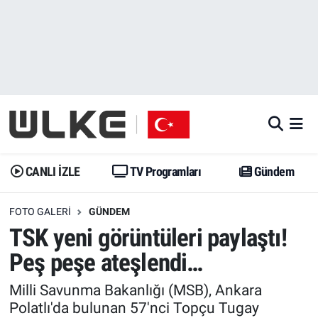
CANLI İZLE
CANLI YAYIN
Nöbetçi Eczaneler
TV Programları
TV Programları
Hava Durumu
Gündem
Gündem
İstanbul Namaz Vakitleri
Dünya
Trend
Trafik Durumu
CANLI İZLE
TV Programları
Gündem
Spor
Yaşam
Süper Lig Puan Durumu ve Fikstür
FOTO GALERI
GÜNDEM
TSK yeni görüntüleri paylaştı!
Erişim Bilgileri
Erişim Bilgileri
Erişim Bilgileri
Peş peşe ateşlendi…
Ekonomi
Spor
Tüm Manşetler
Milli Savunma Bakanlığı (MSB), Ankara
Polatlı'da bulunan 57'nci Topçu Tugay
Trend
Ekonomi
Son Dakika Haberleri