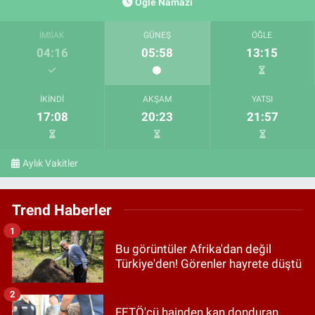
Öğle Namazı
İMSAK
GÜNEŞ
ÖĞLE
04:16
05:58
13:15
İKINDI
AKŞAM
YATSI
17:08
20:23
21:57
Aylık Vakitler
Trend Haberler
1
Bu görüntüler Afrika'dan değil
Türkiye'den! Görenler hayrete düştü
2
FETÖ'cü hainden kan donduran