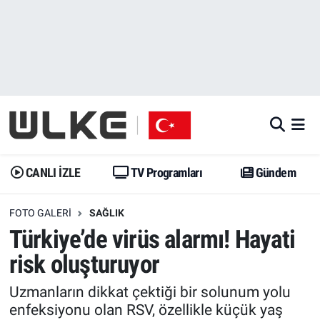
CANLI İZLE
CANLI YAYIN
Nöbetçi Eczaneler
TV Programları
TV Programları
Hava Durumu
Gündem
Gündem
İstanbul Namaz Vakitleri
Dünya
Trend
Trafik Durumu
CANLI İZLE
TV Programları
Gündem
Spor
Yaşam
Süper Lig Puan Durumu ve Fikstür
FOTO GALERI
SAĞLIK
Türkiye’de virüs alarmı! Hayati
Erişim Bilgileri
Erişim Bilgileri
Erişim Bilgileri
risk oluşturuyor
Ekonomi
Spor
Tüm Manşetler
Uzmanların dikkat çektiği bir solunum yolu
enfeksiyonu olan RSV, özellikle küçük yaş
Trend
Ekonomi
Son Dakika Haberleri