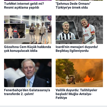
TurkNet internet geldi mi?
"Şehmus Dede Ormanı"
Resmi açıklama yapıldı
Türkiye'ye örnek oldu
Gözaltına Cem Küçük hakkında
Icardi'nin menajeri duyurdu!
çok konuşulacak iddia
Beşiktaş ilgileniyordu
Fenerbahçe'den Galatasaray'a
Valilik duyurdu: Talihliyeler
transferde 2. çalım!
başladı! Muğla-Antalya-
Fethiye