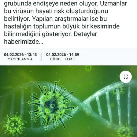
grubunda endişeye neden oluyor. Uzmanlar
bu virüsün hayati risk oluşturduğunu
Özel Haberler
Dünya
Haber Arşivi
belirtiyor. Yapılan araştırmalar ise bu
hastalığın toplumun büyük bir kesiminde
Yazarlar
Medya
bilinmediğini gösteriyor. Detaylar
haberimizde…
Özel Haberler
04.02.2026 - 13:43
04.02.2026 - 14:59
Kadın
YAYINLANMA
GÜNCELLEME
Erişim Bilgileri
Sağlık
Teknoloji
Ramazan