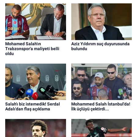
Mohamed Salah'ın
Aziz Yıldırım suç duyurusunda
Trabzonspor'a maliyeti belli
bulundu
oldu
Salah'ı biz istemedik! Serdal
Mohammed Salah İstanbul'da!
Adalı'dan flaş açıklama
İlk üçlüyü çektirdi...