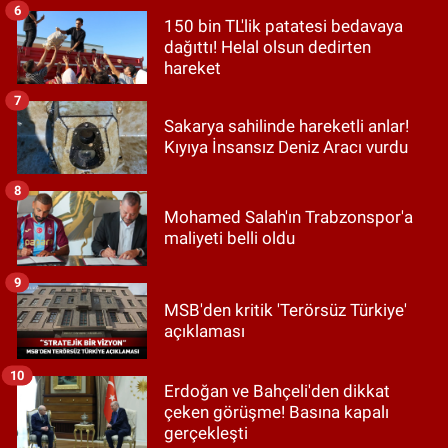
6
150 bin TL'lik patatesi bedavaya
dağıttı! Helal olsun dedirten
hareket
7
Sakarya sahilinde hareketli anlar!
Kıyıya İnsansız Deniz Aracı vurdu
8
Mohamed Salah'ın Trabzonspor'a
maliyeti belli oldu
9
MSB'den kritik 'Terörsüz Türkiye'
açıklaması
10
Erdoğan ve Bahçeli'den dikkat
çeken görüşme! Basına kapalı
gerçekleşti