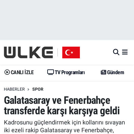
CANLI İZLE
CANLI YAYIN
Nöbetçi Eczaneler
TV Programları
TV Programları
Hava Durumu
Gündem
Gündem
İstanbul Namaz Vakitleri
Dünya
Trend
Trafik Durumu
CANLI İZLE
TV Programları
Gündem
Spor
Yaşam
Süper Lig Puan Durumu ve Fikstür
HABERLER
SPOR
Galatasaray ve Fenerbahçe
Erişim Bilgileri
Erişim Bilgileri
Erişim Bilgileri
transferde karşı karşıya geldi
Ekonomi
Spor
Tüm Manşetler
Kadrosunu güçlendirmek için kollarını sıvayan
Trend
Ekonomi
Son Dakika Haberleri
iki ezeli rakip Galatasaray ve Fenerbahçe,