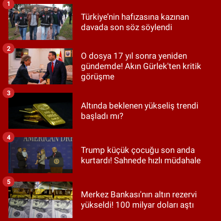
1
Türkiye’nin hafızasına kazınan
davada son söz söylendi
2
O dosya 17 yıl sonra yeniden
gündemde! Akın Gürlek'ten kritik
görüşme
3
Altında beklenen yükseliş trendi
başladı mı?
4
Trump küçük çocuğu son anda
kurtardı! Sahnede hızlı müdahale
5
Merkez Bankası'nın altın rezervi
yükseldi! 100 milyar doları aştı