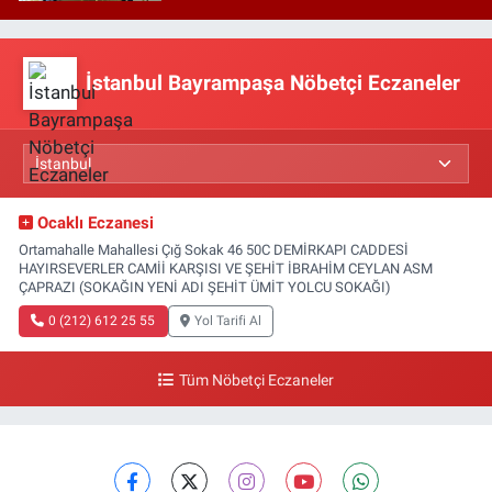
İstanbul Bayrampaşa Nöbetçi Eczaneler
Ocaklı Eczanesi
Ortamahalle Mahallesi Çığ Sokak 46 50C DEMİRKAPI CADDESİ
HAYIRSEVERLER CAMİİ KARŞISI VE ŞEHİT İBRAHİM CEYLAN ASM
ÇAPRAZI (SOKAĞIN YENİ ADI ŞEHİT ÜMİT YOLCU SOKAĞI)
0 (212) 612 25 55
Yol Tarifi Al
Tüm Nöbetçi Eczaneler