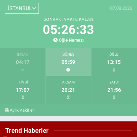
İSTANBUL
07.08.2026
SONRAKI VAKTE KALAN
05:26:32
Öğle Namazı
İMSAK
GÜNEŞ
ÖĞLE
04:17
05:59
13:15
İKINDI
AKŞAM
YATSI
17:07
20:21
21:56
Aylık Vakitler
Trend Haberler