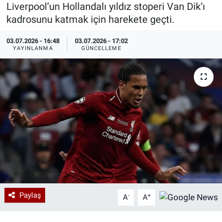
Liverpool’un Hollandalı yıldız stoperi Van Dik’ı
Özel Haberler
Dünya
Haber Arşivi
kadrosunu katmak için harekete geçti.
03.07.2026 - 16:48
03.07.2026 - 17:02
Yazarlar
Medya
YAYINLANMA
GÜNCELLEME
Özel Haberler
Kadın
Erişim Bilgileri
Sağlık
Teknoloji
Ramazan
Paylaş
-
+
A
A