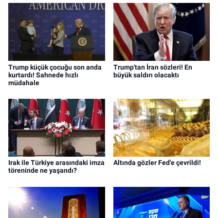
Trump küçük çocuğu son anda
Trump'tan İran sözleri! En
kurtardı! Sahnede hızlı
büyük saldırı olacaktı
müdahale
Irak ile Türkiye arasındaki imza
Altında gözler Fed'e çevrildi!
töreninde ne yaşandı?