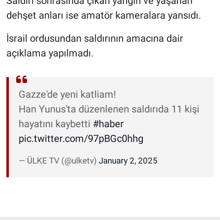
Saldırı sonrasında çıkan yangın ve yaşanan
dehşet anları ise amatör kameralara yansıdı.
İsrail ordusundan saldırının amacına dair
açıklama yapılmadı.
Gazze'de yeni katliam!
Han Yunus'ta düzenlenen saldırıda 11 kişi
hayatını kaybetti
#haber
pic.twitter.com/97pBGc0hhg
— ÜLKE TV (@ulketv)
January 2, 2025