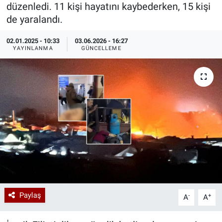
düzenledi. 11 kişi hayatını kaybederken, 15 kişi
Özel Haberler
Dünya
Haber Arşivi
de yaralandı.
02.01.2025 - 10:33
03.06.2026 - 16:27
Yazarlar
Medya
YAYINLANMA
GÜNCELLEME
Özel Haberler
Kadın
Erişim Bilgileri
Sağlık
Teknoloji
Ramazan
Paylaş
-
+
A
A