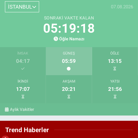
İSTANBUL
07.08.2026
SONRAKI VAKTE KALAN
05:19:17
Öğle Namazı
İMSAK
GÜNEŞ
ÖĞLE
04:17
05:59
13:15
İKINDI
AKŞAM
YATSI
17:07
20:21
21:56
Aylık Vakitler
Trend Haberler