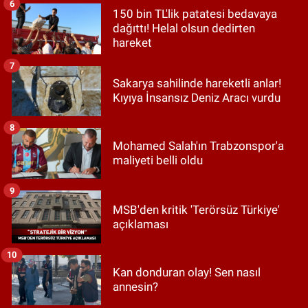
6
150 bin TL'lik patatesi bedavaya
dağıttı! Helal olsun dedirten
hareket
7
Sakarya sahilinde hareketli anlar!
Kıyıya İnsansız Deniz Aracı vurdu
8
Mohamed Salah'ın Trabzonspor'a
maliyeti belli oldu
9
MSB'den kritik 'Terörsüz Türkiye'
açıklaması
10
Kan donduran olay! Sen nasıl
annesin?