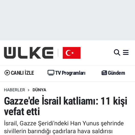
CANLI İZLE
CANLI YAYIN
Nöbetçi Eczaneler
TV Programları
TV Programları
Hava Durumu
Gündem
Gündem
İstanbul Namaz Vakitleri
Dünya
Trend
Trafik Durumu
CANLI İZLE
TV Programları
Gündem
Spor
Yaşam
Süper Lig Puan Durumu ve Fikstür
HABERLER
DÜNYA
Gazze'de İsrail katliamı: 11 kişi
Erişim Bilgileri
Erişim Bilgileri
Erişim Bilgileri
vefat etti
Ekonomi
Spor
Tüm Manşetler
İsrail, Gazze Şeridi'ndeki Han Yunus şehrinde
Trend
Ekonomi
Son Dakika Haberleri
sivillerin barındığı çadırlara hava saldırısı