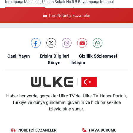
İsmetpaşa Mahallesi, Uluhan Sokak No:5 B Bayrampaşa İstanbul
0 (212) 613 41 57
Yol Tarifi Al
Tüm Nöbetçi Eczaneler
Ellinci Yıl Eczanesi
Yıldırım Mahallesi, Mostar Sokak No:4 A Yıldırım Bayrampaşa İstanbul
0 (212) 640 11 57
Yol Tarifi Al
Canlı Yayın
Erişim Bilgileri
Gizlilik Sözleşmesi
Künye
İletişim
Haber her yerde, gerçekler Ülke TV'de. Ülke TV Haber Portalı,
Türkiye ve dünya gündemini güvenilir ve hızlı bir şekilde
izleyicisine sunar.
NÖBETÇI ECZANELER
HAVA DURUMU