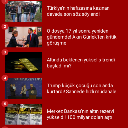
1
Türkiye’nin hafızasına kazınan
davada son söz söylendi
2
O dosya 17 yıl sonra yeniden
gündemde! Akın Gürlek'ten kritik
görüşme
3
Altında beklenen yükseliş trendi
başladı mı?
4
Trump küçük çocuğu son anda
kurtardı! Sahnede hızlı müdahale
5
Merkez Bankası'nın altın rezervi
yükseldi! 100 milyar doları aştı