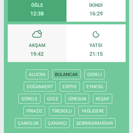
ÖĞLE
İKINDI
12:38
16:29
AKŞAM
YATSI
19:42
21:15
ALUCRA
BULANCAK
DERELİ
DOĞANKENT
ESPİYE
EYNESİL
GÖRELE
GÜCE
GİRESUN
KEŞAP
PİRAZİZ
TİREBOLU
YAĞLIDERE
ÇAMOLUK
ÇANAKÇI
ŞEBİNKARAHİSAR