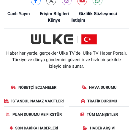
Canlı Yayın
Erişim Bilgileri
Gizlilik Sözleşmesi
Künye
İletişim
Haber her yerde, gerçekler Ülke TV'de. Ülke TV Haber Portalı,
Türkiye ve dünya gündemini güvenilir ve hızlı bir şekilde
izleyicisine sunar.
NÖBETÇI ECZANELER
HAVA DURUMU
İSTANBUL NAMAZ VAKITLERI
TRAFIK DURUMU
PUAN DURUMU VE FIKSTÜR
TÜM MANŞETLER
SON DAKIKA HABERLERI
HABER ARŞIVI