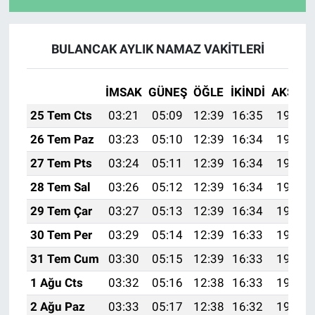
BULANCAK AYLIK NAMAZ VAKITLERI
İMSAK
GÜNEŞ
ÖĞLE
İKINDI
AKŞAM
25 Tem Cts
03:21
05:09
12:39
16:35
19:58
26 Tem Paz
03:23
05:10
12:39
16:34
19:57
27 Tem Pts
03:24
05:11
12:39
16:34
19:56
28 Tem Sal
03:26
05:12
12:39
16:34
19:55
29 Tem Çar
03:27
05:13
12:39
16:34
19:54
30 Tem Per
03:29
05:14
12:39
16:33
19:53
31 Tem Cum
03:30
05:15
12:39
16:33
19:52
1 Ağu Cts
03:32
05:16
12:38
16:33
19:51
2 Ağu Paz
03:33
05:17
12:38
16:32
19:50