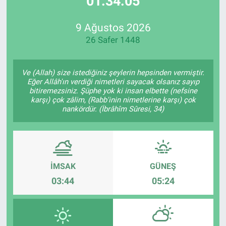
01:34:05
Özel Haberler
Dünya
Haber Arşivi
9 Ağustos 2026
26 Safer 1448
Yazarlar
Medya
Özel Haberler
Ve (Allah) size istediğiniz şeylerin hepsinden vermiştir.
Eğer Allâh'ın verdiği nimetleri sayacak olsanız sayıp
bitiremezsiniz. Şüphe yok ki insan elbette (nefsine
Kadın
karşı) çok zâlim, (Rabb'inin nimetlerine karşı) çok
nankördür. (İbrâhîm Sûresi, 34)
Erişim Bilgileri
Sağlık
İMSAK
GÜNEŞ
Teknoloji
03:44
05:24
Ramazan